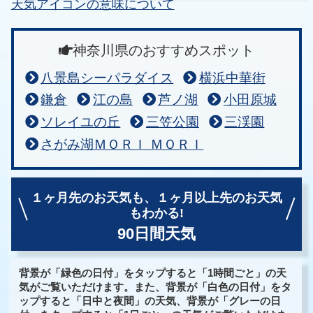
天気アイコンの意味について
神奈川県のおすすめスポット
八景島シーパラダイス
横浜中華街
鎌倉
江の島
芦ノ湖
小田原城
ソレイユの丘
三笠公園
三渓園
さがみ湖ＭＯＲＩ ＭＯＲＩ
１ヶ月先のお天気も、
１ヶ月以上先のお天気
もわかる!
90日間天気
背景が「緑色の日付」をタップすると「1時間ごと」の天
気がご覧いただけます。また、背景が「白色の日付」をタ
ップすると「日中と夜間」の天気、背景が「グレーの日