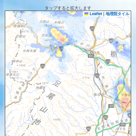
タップすると拡大します
Leaflet
|
地理院タイル