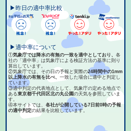
▶昨日の適中率比較
▶適中率について
①
気象庁では降水の有無の一致を適中としており、
各
社の「適中率」は気象庁による検証方法の基準に則り
算出しています。
②気象庁では、その日の予報と実際の
24時間中の1mm
以上降水の有無を比べ、
一致した場合に適中と判定し
ています。
③適中判定の代表地点として、気象庁の定める地点で
ある
東京都千代田区北の丸公園
の天気を参照していま
す。
④本サイトでは、
各社が公開している7日前0時の予報
の適中判定
の結果を比較しています。