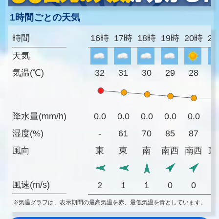
1時間ごとの天気
時間
16時
17時
18時
19時
20時
2
天気
気温(℃)
32
31
30
29
28
2
降水量(mm/h)
0.0
0.0
0.0
0.0
0.0
0
湿度(%)
-
61
70
85
87
8
風向
東
東
南
南西
南西
東
風速(m/s)
2
1
1
0
0
※気温グラフは、表示期間の最高気温を赤、最低気温を青としています。