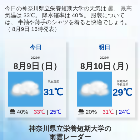
今日の神奈川県立栄養短期大学の天気は
曇。
最高
気温は
33℃。
降水確率は
40％。
服装について
は、
半袖や薄手のシャツを着ると快適でしょう。
（
8月9日 16時発表）
今日
明日
2026年
2026年
8
月
9
日
（日）
8
月
10
日
（月）
同時刻の
現在温度
予想温度
31℃
29℃
40%
33℃
|
25℃
20%
31℃
|
24℃
神奈川県立栄養短期大学の
雨雲レーダー