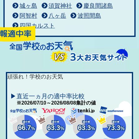
城ヶ島
須賀神社
慶良間諸島
阿智村
八ヶ岳
波照間島
四国カルスト
頑張れ！学校のお天気
▶直近一ヵ月の適中率比較
※2026/07/10～2026/08/08集計の値
適中率
適中率
適中率
適中率
66.7
63.3
63.3
73.3
%
%
%
%