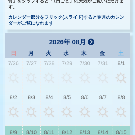
付」をタップすると「1日ごと」の天気がご覧いただけま
す。
カレンダー部分をフリック(スライド)すると翌月のカレン
ダーがご覧になれます
2026年 08月
日
月
火
水
木
金
土
7/26
7/27
7/28
7/29
7/30
7/31
8/1
3
8/2
8/3
8/4
8/5
8/6
8/7
8/8
2
8/9
8/10
8/11
8/12
8/13
8/14
8/15