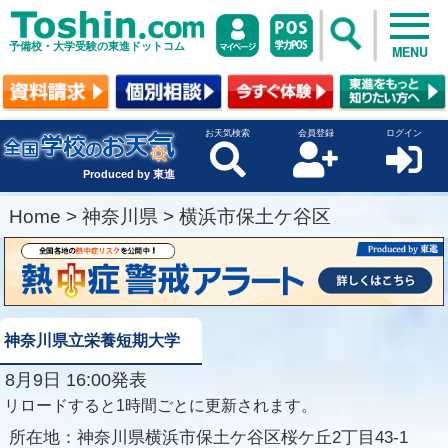
予備校・大学受験の東進ドットコム
MENU
お天気検索
会員登録
ログイン
Produced by 東進
Home
>
神奈川県
>
横浜市保土ケ谷区
神奈川県立栄養短期大学
8月9日 16:00発表
リロードすると1時間ごとに更新されます。
所在地：
神奈川県横浜市保土ケ谷区桜ケ丘2丁目43-1