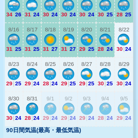
34
|
26
31
|
24
30
|
24
30
|
24
30
|
24
30
|
25
28
|
25
2
8/16
8/17
8/18
8/19
8/20
8/21
8/22
31
|
25
31
|
25
31
|
27
31
|
27
29
|
25
28
|
24
30
|
24
2
8/23
8/24
8/25
8/26
8/27
8/28
8/29
29
|
25
29
|
24
28
|
24
29
|
25
29
|
25
30
|
25
30
|
24
2
8/30
8/31
9/1
9/2
9/3
9/4
9/5
30
|
24
28
|
24
29
|
24
29
|
24
29
|
24
28
|
24
29
|
24
90日間気温(最高・最低気温)