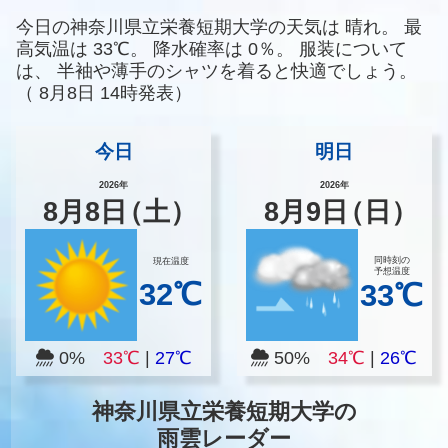
今日の神奈川県立栄養短期大学の天気は
晴れ。
最
高気温は
33℃。
降水確率は
0％。
服装について
は、
半袖や薄手のシャツを着ると快適でしょう。
（
8月8日 14時発表）
今日
明日
2026年
2026年
8
月
8
日
（土）
8
月
9
日
（日）
同時刻の
現在温度
予想温度
32℃
33℃
0%
33℃
|
27℃
50%
34℃
|
26℃
神奈川県立栄養短期大学の
雨雲レーダー