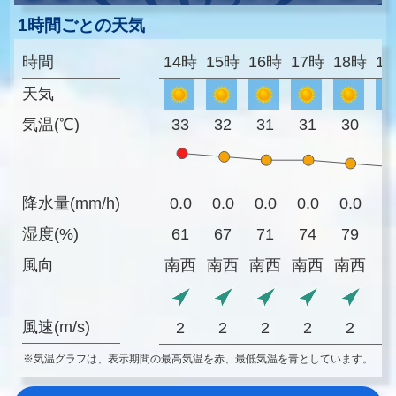
1時間ごとの天気
時間
14時
15時
16時
17時
18時
1
天気
気温(℃)
33
32
31
31
30
2
降水量(mm/h)
0.0
0.0
0.0
0.0
0.0
0
湿度(%)
61
67
71
74
79
8
風向
南西
南西
南西
南西
南西
風速(m/s)
2
2
2
2
2
※気温グラフは、表示期間の最高気温を赤、最低気温を青としています。