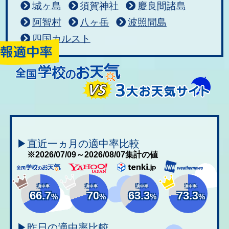
城ヶ島
須賀神社
慶良間諸島
阿智村
八ヶ岳
波照間島
四国カルスト
▶直近一ヵ月の適中率比較
※2026/07/09～2026/08/07集計の値
適中率
適中率
適中率
適中率
66.7
70
63.3
73.3
%
%
%
%
▶昨日の適中率比較