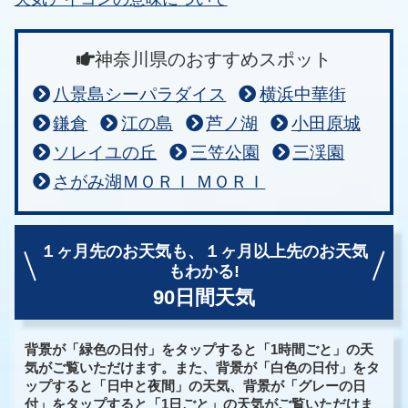
神奈川県のおすすめスポット
八景島シーパラダイス
横浜中華街
鎌倉
江の島
芦ノ湖
小田原城
ソレイユの丘
三笠公園
三渓園
さがみ湖ＭＯＲＩ ＭＯＲＩ
１ヶ月先のお天気も、
１ヶ月以上先のお天気
もわかる!
90日間天気
背景が「緑色の日付」をタップすると「1時間ごと」の天
気がご覧いただけます。また、背景が「白色の日付」をタ
ップすると「日中と夜間」の天気、背景が「グレーの日
付」をタップすると「1日ごと」の天気がご覧いただけま