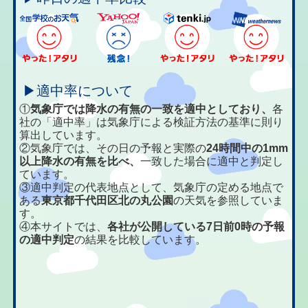
▶適中率について
①
気象庁では降水の有無の一致を適中としており、
各
社の「適中率」は気象庁による検証方法の基準に則り
算出しています。
②気象庁では、その日の予報と実際の
24時間中の1mm
以上降水の有無を比べ、
一致した場合に適中と判定し
ています。
③適中判定の代表地点として、気象庁の定める地点で
ある
東京都千代田区北の丸公園
の天気を参照していま
す。
④本サイトでは、
各社が公開している7日前0時の予報
の適中判定
の結果を比較しています。