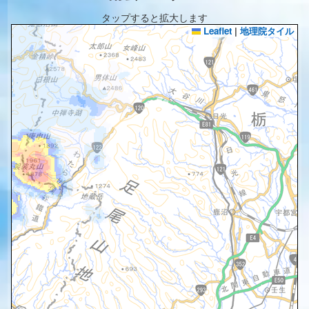
タップすると拡大します
Leaflet
|
地理院タイル