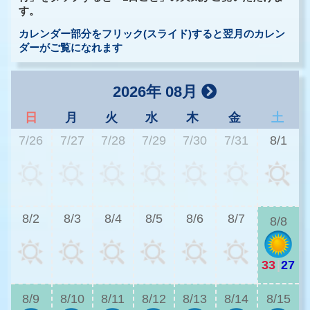
す。
カレンダー部分をフリック(スライド)すると翌月のカレン
ダーがご覧になれます
2026年 08月
日
月
火
水
木
金
土
7/26
7/27
7/28
7/29
7/30
7/31
8/1
3
8/2
8/3
8/4
8/5
8/6
8/7
8/8
33
|
27
2
8/9
8/10
8/11
8/12
8/13
8/14
8/15