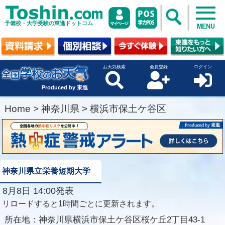
予備校・大学受験の東進ドットコム
MENU
お天気検索
会員登録
ログイン
Produced by 東進
Home
>
神奈川県
>
横浜市保土ケ谷区
神奈川県立栄養短期大学
8月8日 14:00発表
リロードすると1時間ごとに更新されます。
所在地：
神奈川県横浜市保土ケ谷区桜ケ丘2丁目43-1