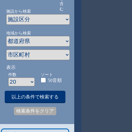
含
む
施設から検索
地域から検索
表示
件数
ソート
50音順
以上の条件で検索する
検索条件をクリア