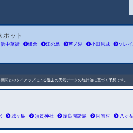
スポット
横浜中華街
鎌倉
江の島
芦ノ湖
小田原城
ソレイ
ート機関とのタイアップによる過去の天気データの統計値に基づく予想です。
駅
城ヶ島
須賀神社
慶良間諸島
阿智村
八ヶ