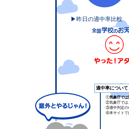
▶昨日の適中率比較
適中率について
①
気象庁では
②気象庁では
③適中判定の
④本サイトで