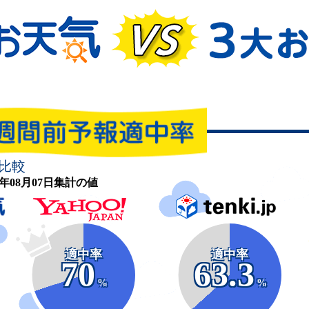
比較
26年08月07日集計の値
適中率
適中率
70
63.3
%
%