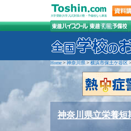
大学受験(大学入試)対策の塾・予備校なら東進
Home
>
神奈川県
>
横浜市保土ケ谷区
神奈川県立栄養短