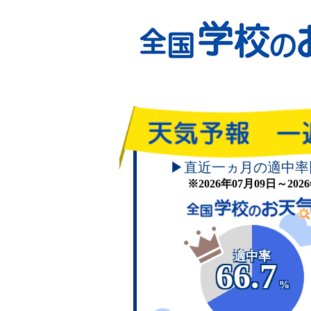
▶直近一ヵ月の適中率
※2026年07月09日～20
適中率
66.7
%