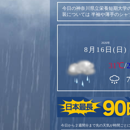
今日の神奈川県立栄養短期大学
装については
半袖や薄手のシャ
2026年
8月16日(日)
31℃
/
今日から２週間分まで先の天気が時間ごと