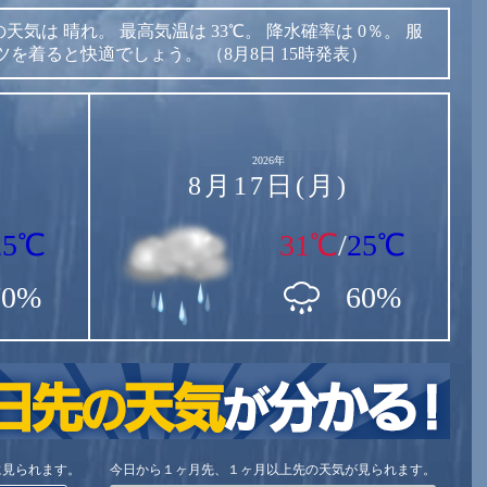
の天気は
晴れ。
最高気温は
33℃。
降水確率は
0％。
服
ツを着ると快適でしょう。
（8月8日 15時発表）
2026年
8月17日(月)
25℃
31℃
/
25℃
70%
60%
に見られます。
今日から１ヶ月先、１ヶ月以上先の天気が見られます。