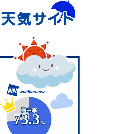
適中率
73.3
%