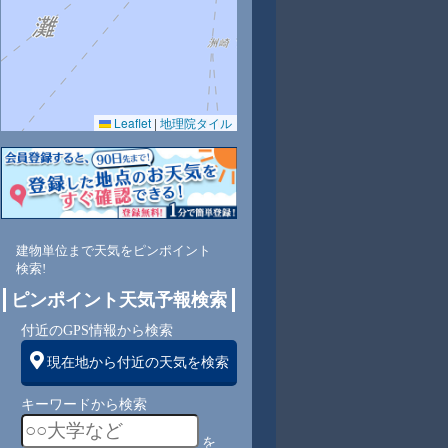
Leaflet
|
地理院タイル
2
67
64
67
63
61
60
62
63
南
南
南
南
南
南
南
南
南
建物単位まで天気をピンポイント
検索!
8
8
8
8
8
7
6
6
ピンポイント天気予報検索
付近のGPS情報から検索
現在地から付近の天気を検索
キーワードから検索
を