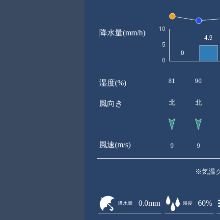
降水量(mm/h)
81
90
湿度(%)
北
北
風向き
風速(m/s)
9
9
※気温
0.0mm
60%
降水量
湿度