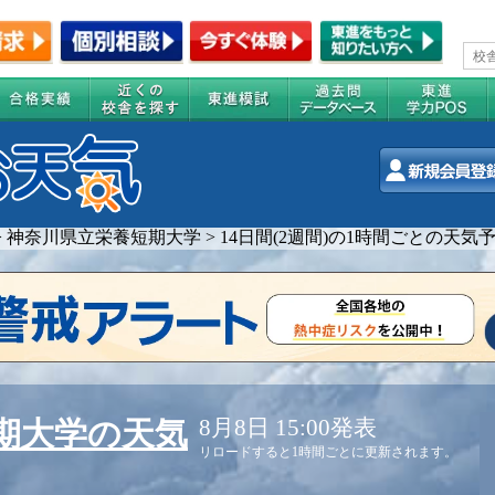
>
神奈川県立栄養短期大学
>
14日間(2週間)の1時間ごとの天気
8月8日 15:00発表
期大学の天気
リロードすると1時間ごとに更新されます。