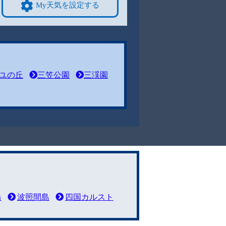
My天気を設定する
ユの丘
三笠公園
三渓園
岳
波照間島
四国カルスト