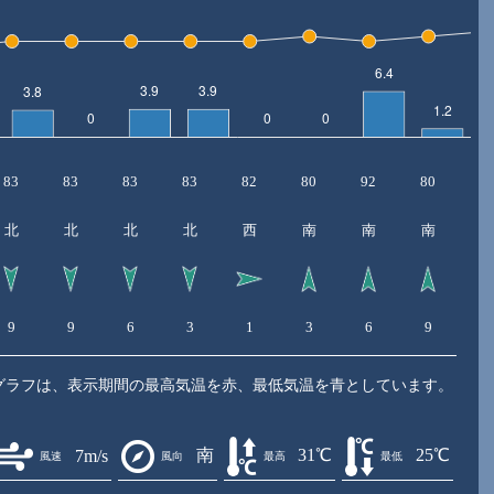
83
83
83
83
82
80
92
80
7
北
北
北
北
西
南
南
南
9
9
6
3
1
3
6
9
8
グラフは、表示期間の最高気温を赤、最低気温を青としています。
南
31℃
25℃
7m/s
風速
風向
最高
最低