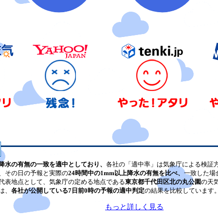
降水の有無の一致を適中としており、
各社の「適中率」は気象庁による検証
、その日の予報と実際の
24時間中の1mm以上降水の有無を比べ、
一致した場
代表地点として、気象庁の定める地点である
東京都千代田区北の丸公園
の天
は、
各社が公開している7日前0時の予報の適中判定
の結果を比較しています
もっと詳しく見る