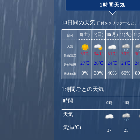
1時間天気
14日間の天気
日付をクリックすると、
(土)
(日)
(月)
(火)
8
9
10
11
12
日付
天気
33℃
34℃
31℃
30℃
3
最高気温
27℃
26℃
24℃
24℃
2
最低気温
0%
30%
40%
60%
8
降水確率
1時間ごとの天気
時間
0時
1時
天気
気温(℃)
27
25