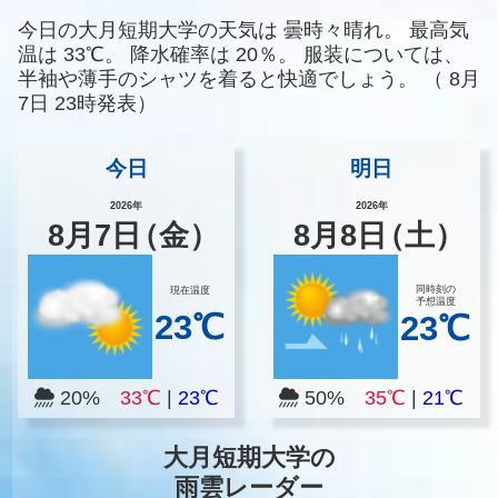
今日の大月短期大学の天気は
曇時々晴れ。
最高気
温は
33℃。
降水確率は
20％。
服装については、
半袖や薄手のシャツを着ると快適でしょう。
（
8月
7日 23時発表）
今日
明日
2026年
2026年
8
月
7
日
（金）
8
月
8
日
（土）
同時刻の
現在温度
予想温度
23℃
23℃
20%
33℃
|
23℃
50%
35℃
|
21℃
大月短期大学の
雨雲レーダー