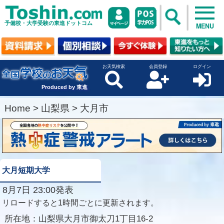
予備校・大学受験の東進ドットコム
MENU
お天気検索
会員登録
ログイン
Produced by 東進
Home
>
山梨県
>
大月市
大月短期大学
8月7日 23:00発表
リロードすると1時間ごとに更新されます。
所在地：
山梨県大月市御太刀1丁目16-2