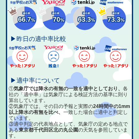
適中率
適中率
適中率
適中率
66.7
70
63.3
73.3
%
%
%
%
▶昨日の適中率比較
▶適中率について
①
気象庁では降水の有無の一致を適中としており、
各
社の「適中率」は気象庁による検証方法の基準に則り
算出しています。
②気象庁では、その日の予報と実際の
24時間中の1mm
以上降水の有無を比べ、
一致した場合に適中と判定し
ています。
③適中判定の代表地点として、気象庁の定める地点で
ある
東京都千代田区北の丸公園
の天気を参照していま
す。