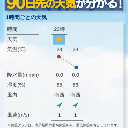
1時間ごとの天気
時間
23時
天気
気温(℃)
24
23
降水量(mm/h)
0.0
0.0
湿度(%)
85
86
風向
南西
南西
風速(m/s)
1
1
※気温グラフは、表示期間の最高気温を赤、最低気温を青としています。