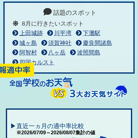
話題のスポット
8月に行きたいスポット
上田城跡
川平湾
下灘駅
城ヶ島
須賀神社
慶良間諸島
阿智村
八ヶ岳
波照間島
四国カルスト
▶直近一ヵ月の適中率比較
※2026/07/09～2026/08/07集計の値