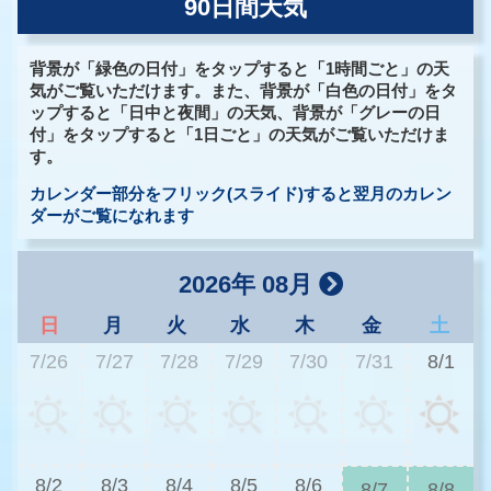
90日間天気
背景が「緑色の日付」をタップすると「1時間ごと」の天
気がご覧いただけます。また、背景が「白色の日付」をタ
ップすると「日中と夜間」の天気、背景が「グレーの日
付」をタップすると「1日ごと」の天気がご覧いただけま
す。
カレンダー部分をフリック(スライド)すると翌月のカレン
ダーがご覧になれます
2026年 08月
日
月
火
水
木
金
土
7/26
7/27
7/28
7/29
7/30
7/31
8/1
2
8/2
8/3
8/4
8/5
8/6
8/7
8/8