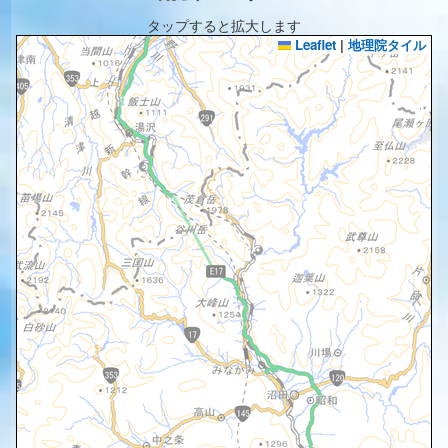
タップすると拡大します
Leaflet
|
地理院タイル