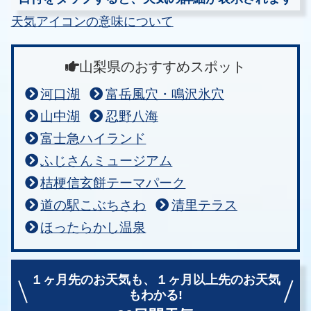
天気アイコンの意味について
山梨県のおすすめスポット
河口湖
富岳風穴・鳴沢氷穴
山中湖
忍野八海
富士急ハイランド
ふじさんミュージアム
桔梗信玄餅テーマパーク
道の駅こぶちさわ
清里テラス
ほったらかし温泉
１ヶ月先のお天気も、
１ヶ月以上先のお天気
もわかる!