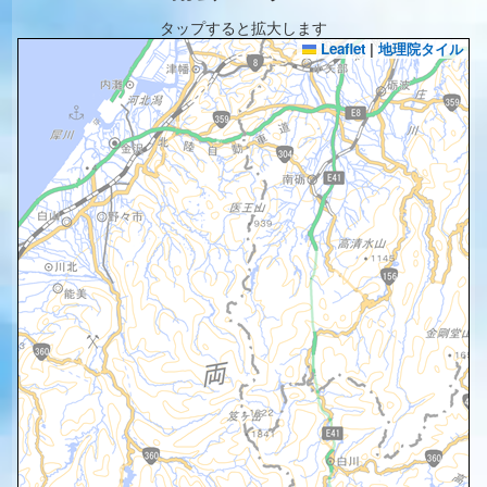
タップすると拡大します
Leaflet
|
地理院タイル