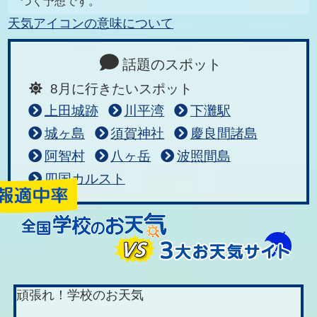
づく予想です。
天気アイコンの意味について
話題のスポット
8月に行きたいスポット
上田城跡
川平湾
下灘駅
城ヶ島
須賀神社
慶良間諸島
阿智村
八ヶ岳
波照間島
四国カルスト
頑張れ！学校のお天気