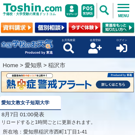
予備校・大学受験の東進ドットコム
MENU
お天気検索
会員登録
ログイン
Produced by 東進
Home
>
愛知県
>
稲沢市
愛知文教女子短期大学
8月7日 01:00発表
リロードすると1時間ごとに更新されます。
所在地：
愛知県稲沢市西町1丁目1-41