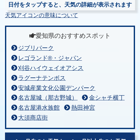
日付をタップすると、天気の詳細が表示されます
天気アイコンの意味について
愛知県のおすすめスポット
ジブリパーク
レゴランド®・ジャパン
刈谷ハイウェイオアシス
ラグーナテンボス
安城産業文化公園デンパーク
名古屋城（那古野城）
金シャチ横丁
名古屋港水族館
熱田神宮
大須商店街