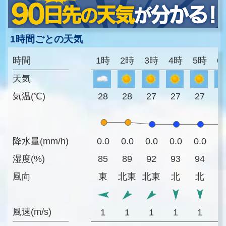
1時間ごとの天気
時間
1時
2時
3時
4時
5時
6
天気
気温(℃)
28
28
27
27
27
2
降水量(mm/h)
0.0
0.0
0.0
0.0
0.0
0
湿度(%)
85
89
92
93
94
9
風向
東
北東
北東
北
北
風速(m/s)
1
1
1
1
1