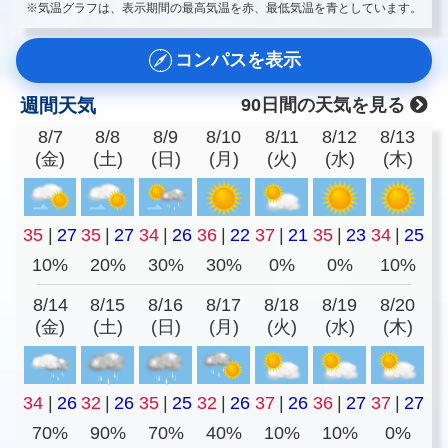
※気温グラフは、表示期間の最高気温を赤、最低気温を青としています。
コンパスを表示
週間天気
90日間の天気を見る
8/7
8/8
8/9
8/10
8/11
8/12
8/13
(金)
(土)
(日)
(月)
(火)
(水)
(木)
35
|
27
35
|
27
34
|
26
36
|
22
37
|
21
35
|
23
34
|
25
10%
20%
30%
30%
0%
0%
10%
8/14
8/15
8/16
8/17
8/18
8/19
8/20
(金)
(土)
(日)
(月)
(火)
(水)
(木)
34
|
26
32
|
26
35
|
25
32
|
26
37
|
26
36
|
27
37
|
27
70%
90%
70%
40%
10%
10%
0%