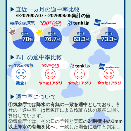
▶直近一ヵ月の適中率比較
※2026/07/07～2026/08/05集計の値
適中率
適中率
適中率
適中率
70
76.7
63.3
73.3
%
%
%
%
▶昨日の適中率比較
▶適中率について
①
気象庁では降水の有無の一致を適中としており、
各
社の「適中率」は気象庁による検証方法の基準に則り
算出しています。
②気象庁では、その日の予報と実際の
24時間中の1mm
以上降水の有無を比べ、
一致した場合に適中と判定し