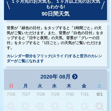
１ヶ月先のお天気も、
１ヶ月以上先のお天気
もわかる!
90日間天気
背景が「緑色の日付」をタップすると「1時間ごと」の天
気がご覧いただけます。また、背景が「白色の日付」をタ
ップすると「日中と夜間」の天気、背景が「グレーの日
付」をタップすると「1日ごと」の天気がご覧いただけま
す。
カレンダー部分をフリック(スライド)すると翌月のカレン
ダーがご覧になれます
2026年 08月
日
月
火
水
木
金
土
7/26
7/27
7/28
7/29
7/30
7/31
8/1
3