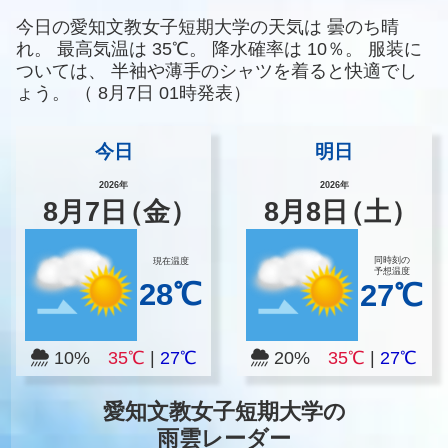
今日の愛知文教女子短期大学の天気は
曇のち晴
れ。
最高気温は
35℃。
降水確率は
10％。
服装に
ついては、
半袖や薄手のシャツを着ると快適でし
ょう。
（
8月7日 01時発表）
今日
明日
2026年
2026年
8
月
7
日
（金）
8
月
8
日
（土）
同時刻の
現在温度
予想温度
28℃
27℃
10%
35℃
|
27℃
20%
35℃
|
27℃
愛知文教女子短期大学の
雨雲レーダー