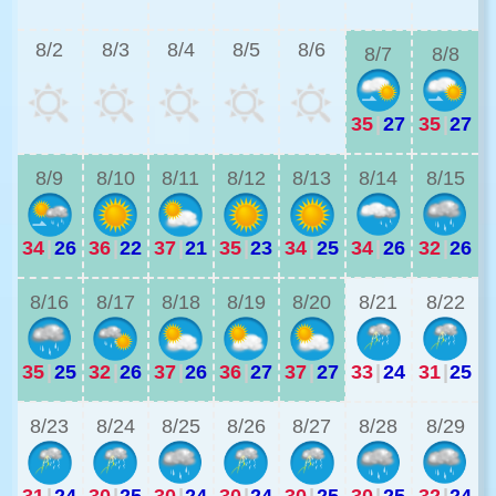
8/2
8/3
8/4
8/5
8/6
8/7
8/8
35
|
27
35
|
27
3
8/9
8/10
8/11
8/12
8/13
8/14
8/15
34
|
26
36
|
22
37
|
21
35
|
23
34
|
25
34
|
26
32
|
26
2
8/16
8/17
8/18
8/19
8/20
8/21
8/22
35
|
25
32
|
26
37
|
26
36
|
27
37
|
27
33
|
24
31
|
25
8/23
8/24
8/25
8/26
8/27
8/28
8/29
31
|
24
30
|
25
30
|
24
30
|
24
30
|
25
30
|
25
32
|
24
2