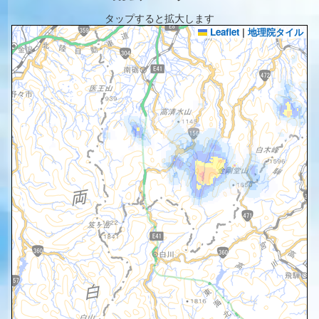
タップすると拡大します
Leaflet
|
地理院タイル