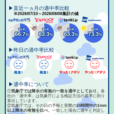
▶直近一ヵ月の適中率比較
※2026/07/10～2026/08/08集計の値
適中率
適中率
適中率
適中率
66.7
63.3
63.3
73.3
%
%
%
%
▶昨日の適中率比較
▶適中率について
①
気象庁では降水の有無の一致を適中としており、
各
社の「適中率」は気象庁による検証方法の基準に則り
算出しています。
②気象庁では、その日の予報と実際の
24時間中の1mm
以上降水の有無を比べ、
一致した場合に適中と判定し