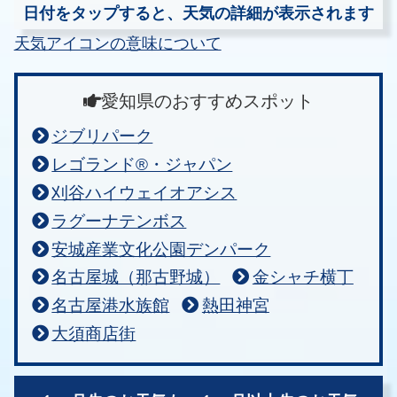
日付をタップすると、天気の詳細が表示されます
天気アイコンの意味について
愛知県のおすすめスポット
ジブリパーク
レゴランド®・ジャパン
刈谷ハイウェイオアシス
ラグーナテンボス
安城産業文化公園デンパーク
名古屋城（那古野城）
金シャチ横丁
名古屋港水族館
熱田神宮
大須商店街