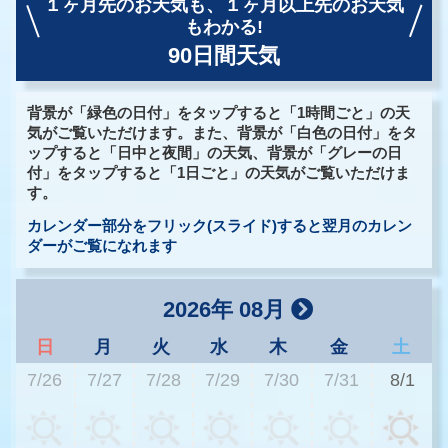
１ヶ月先のお天気も、
１ヶ月以上先のお天気
もわかる!
90日間天気
背景が「緑色の日付」をタップすると「1時間ごと」の天
気がご覧いただけます。また、背景が「白色の日付」をタ
ップすると「日中と夜間」の天気、背景が「グレーの日
付」をタップすると「1日ごと」の天気がご覧いただけま
す。
カレンダー部分をフリック(スライド)すると翌月のカレン
ダーがご覧になれます
2026年 08月
日
月
火
水
木
金
土
7/26
7/27
7/28
7/29
7/30
7/31
8/1
3