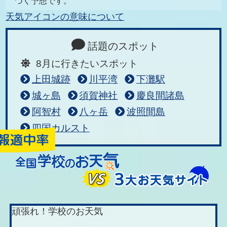
づく予想です。
天気アイコンの意味について
話題のスポット
8月に行きたいスポット
上田城跡
川平湾
下灘駅
城ヶ島
須賀神社
慶良間諸島
阿智村
八ヶ岳
波照間島
四国カルスト
頑張れ！学校のお天気