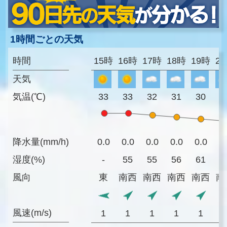
1時間ごとの天気
時間
15時
16時
17時
18時
19時
2
天気
気温(℃)
33
33
32
31
30
2
降水量(mm/h)
0.0
0.0
0.0
0.0
0.0
0
湿度(%)
-
55
55
56
61
6
風向
東
南西
南西
南西
南西
南
風速(m/s)
1
1
1
1
1