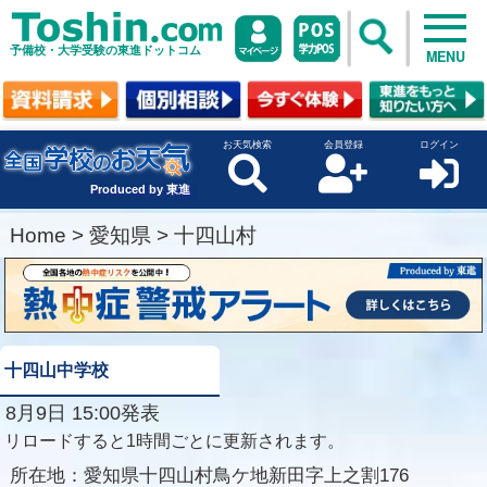
予備校・大学受験の東進ドットコム
MENU
お天気検索
会員登録
ログイン
Produced by 東進
Home
>
愛知県
>
十四山村
十四山中学校
8月9日 15:00発表
リロードすると1時間ごとに更新されます。
所在地：
愛知県十四山村鳥ケ地新田字上之割176