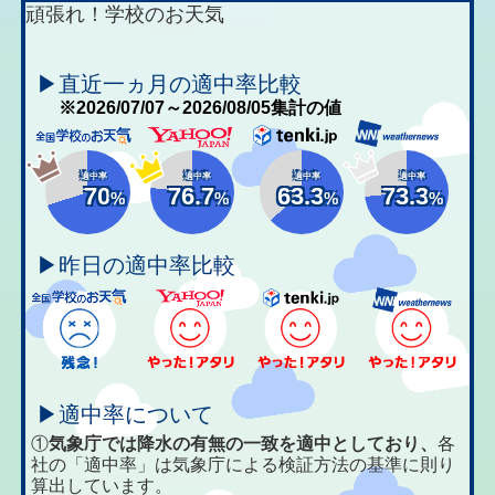
頑張れ！学校のお天気
▶直近一ヵ月の適中率比較
※2026/07/07～2026/08/05集計の値
適中率
適中率
適中率
適中率
70
76.7
63.3
73.3
%
%
%
%
▶昨日の適中率比較
▶適中率について
①
気象庁では降水の有無の一致を適中としており、
各
社の「適中率」は気象庁による検証方法の基準に則り
算出しています。