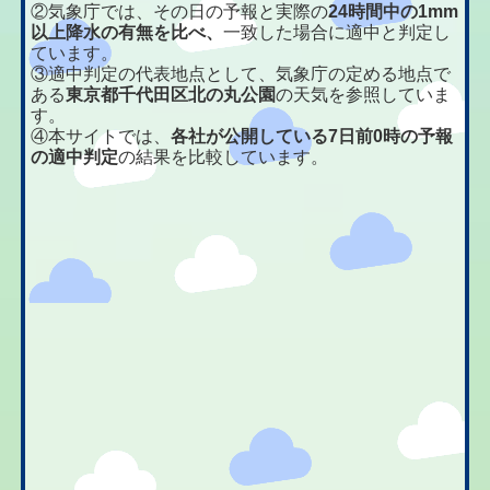
②気象庁では、その日の予報と実際の
24時間中の1mm
以上降水の有無を比べ、
一致した場合に適中と判定し
ています。
③適中判定の代表地点として、気象庁の定める地点で
ある
東京都千代田区北の丸公園
の天気を参照していま
す。
④本サイトでは、
各社が公開している7日前0時の予報
の適中判定
の結果を比較しています。