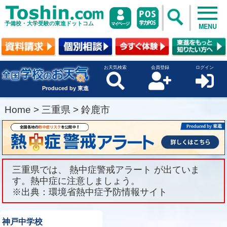
予備校・大学受験の東進ドットコム
MENU
お天気検索
会員登録
ログイン
Produced by 東進
Home
>
三重県
>
鈴鹿市
三重県では、 熱中症警戒アラート が出ていま
す。熱中症に注意しましょう。
※出典：環境省熱中症予防情報サイト
神戸中学校