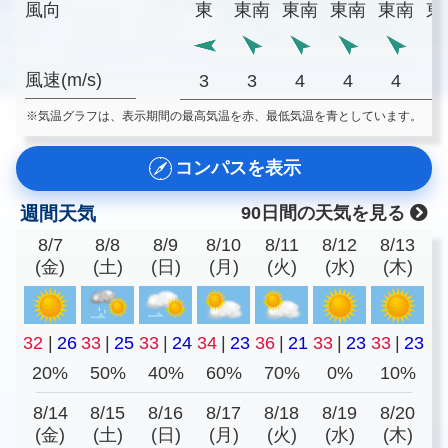
風向
東
東南
東南
東南
東南
東
風速(m/s)
3
3
4
4
4
※気温グラフは、表示期間の最高気温を赤、最低気温を青としています。
コンパスを表示
週間天気
90日間の天気を見る
8/7
8/8
8/9
8/10
8/11
8/12
8/13
(金)
(土)
(日)
(月)
(火)
(水)
(木)
32
|
26
33
|
25
33
|
24
34
|
23
36
|
21
33
|
23
33
|
23
20%
50%
40%
60%
70%
0%
10%
8/14
8/15
8/16
8/17
8/18
8/19
8/20
(金)
(土)
(日)
(月)
(火)
(水)
(木)