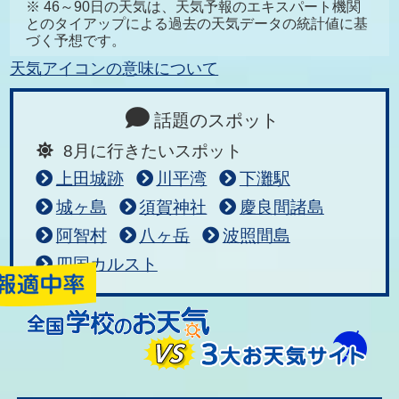
※ 46～90日の天気は、天気予報のエキスパート機関
とのタイアップによる過去の天気データの統計値に基
づく予想です。
天気アイコンの意味について
話題のスポット
8月に行きたいスポット
上田城跡
川平湾
下灘駅
城ヶ島
須賀神社
慶良間諸島
阿智村
八ヶ岳
波照間島
四国カルスト