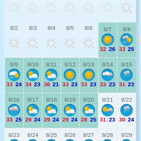
2
8/2
8/3
8/4
8/5
8/6
8/7
8/8
32
|
26
33
|
25
2
8/9
8/10
8/11
8/12
8/13
8/14
8/15
33
|
24
34
|
23
36
|
21
33
|
23
33
|
23
33
|
23
31
|
23
2
8/16
8/17
8/18
8/19
8/20
8/21
8/22
33
|
25
29
|
24
29
|
24
29
|
24
28
|
25
31
|
23
30
|
24
2
8/23
8/24
8/25
8/26
8/27
8/28
8/29