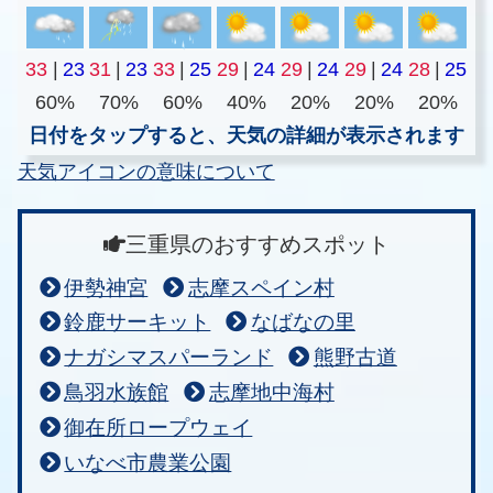
33
|
23
31
|
23
33
|
25
29
|
24
29
|
24
29
|
24
28
|
25
60%
70%
60%
40%
20%
20%
20%
日付をタップすると、天気の詳細が表示されます
天気アイコンの意味について
三重県のおすすめスポット
伊勢神宮
志摩スペイン村
鈴鹿サーキット
なばなの里
ナガシマスパーランド
熊野古道
鳥羽水族館
志摩地中海村
御在所ロープウェイ
いなべ市農業公園