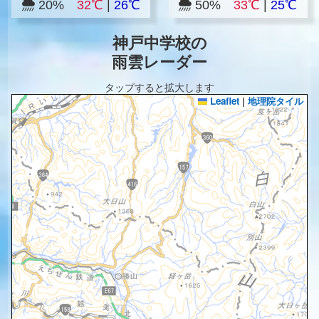
20%
32℃
|
26℃
50%
33℃
|
25℃
神戸中学校の
雨雲レーダー
タップすると拡大します
Leaflet
|
地理院タイル