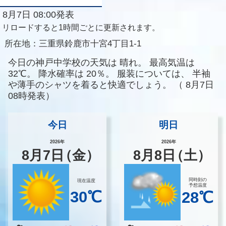
8月7日 08:00発表
リロードすると1時間ごとに更新されます。
所在地：
三重県鈴鹿市十宮4丁目1-1
今日の神戸中学校の天気は
晴れ。
最高気温は
32℃。
降水確率は
20％。
服装については、
半袖
や薄手のシャツを着ると快適でしょう。
（
8月7日
08時発表）
今日
明日
2026年
2026年
8
月
7
日
（金）
8
月
8
日
（土）
同時刻の
現在温度
予想温度
30℃
28℃