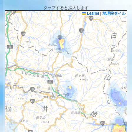
タップすると拡大します
Leaflet
|
地理院タイル