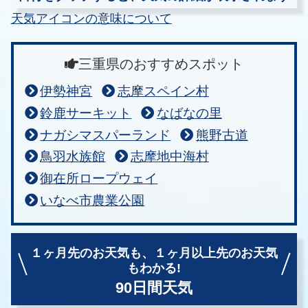
天気アイコンの意味について
三重県のおすすめスポット
伊勢神宮
志摩スペイン村
鈴鹿サーキット
なばなの里
ナガシマスパーランド
熊野古道
鳥羽水族館
志摩地中海村
御在所ロープウェイ
いなべ市農業公園
１ヶ月先のお天気も、
１ヶ月以上先のお天気
もわかる!
90日間天気