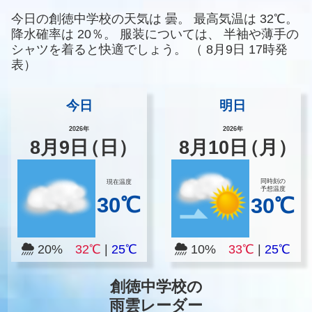
今日の創徳中学校の天気は
曇。
最高気温は
32℃。
降水確率は
20％。
服装については、
半袖や薄手の
シャツを着ると快適でしょう。
（
8月9日 17時発
表）
今日
明日
2026年
2026年
8
月
9
日
（日）
8
月
10
日
（月）
同時刻の
現在温度
予想温度
30℃
30℃
20%
32℃
|
25℃
10%
33℃
|
25℃
創徳中学校の
雨雲レーダー