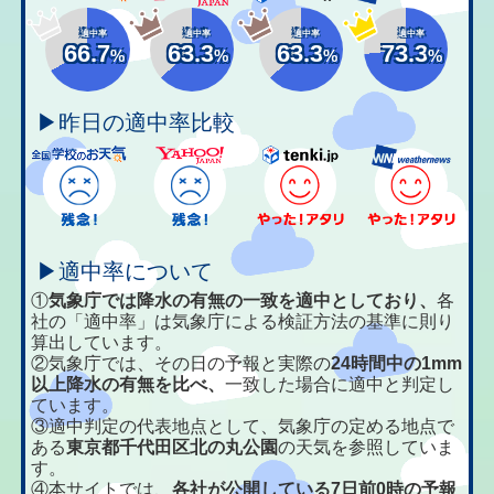
適中率
適中率
適中率
適中率
66.7
63.3
63.3
73.3
%
%
%
%
▶昨日の適中率比較
▶適中率について
①
気象庁では降水の有無の一致を適中としており、
各
社の「適中率」は気象庁による検証方法の基準に則り
算出しています。
②気象庁では、その日の予報と実際の
24時間中の1mm
以上降水の有無を比べ、
一致した場合に適中と判定し
ています。
③適中判定の代表地点として、気象庁の定める地点で
ある
東京都千代田区北の丸公園
の天気を参照していま
す。
④本サイトでは、
各社が公開している7日前0時の予報