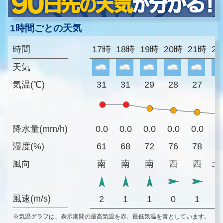
1時間ごとの天気
時間
17時
18時
19時
20時
21時
2
天気
気温(℃)
31
31
29
28
27
2
降水量(mm/h)
0.0
0.0
0.0
0.0
0.0
0
湿度(%)
61
68
72
76
78
7
風向
南
南
南
西
西
北
風速(m/s)
2
1
1
0
1
※気温グラフは、表示期間の最高気温を赤、最低気温を青としています。