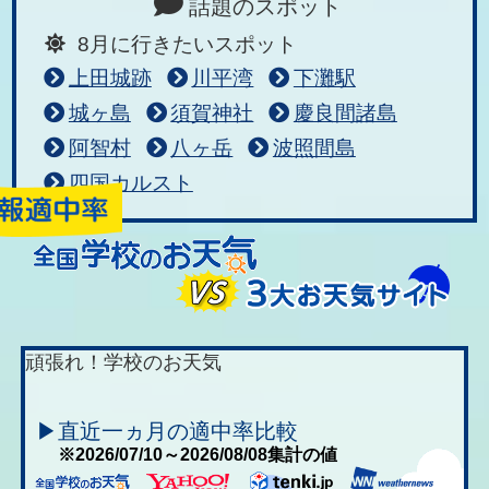
話題のスポット
8月に行きたいスポット
上田城跡
川平湾
下灘駅
城ヶ島
須賀神社
慶良間諸島
阿智村
八ヶ岳
波照間島
四国カルスト
頑張れ！学校のお天気
▶直近一ヵ月の適中率比較
※2026/07/10～2026/08/08集計の値