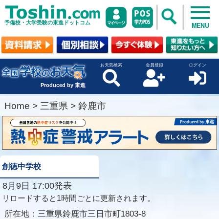
予備校・大学受験の東進ドットコム
MENU
お天気検索
会員登録
ログイン
Produced by 東進
Home
>
三重県
>
鈴鹿市
創徳中学校
8月9日 17:00発表
リロードすると1時間ごとに更新されます。
所在地：
三重県鈴鹿市三日市町1803-8