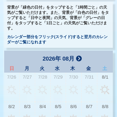
背景が「緑色の日付」をタップすると「1時間ごと」の天
気がご覧いただけます。また、背景が「白色の日付」をタ
ップすると「日中と夜間」の天気、背景が「グレーの日
付」をタップすると「1日ごと」の天気がご覧いただけま
す。
カレンダー部分をフリック(スライド)すると翌月のカレン
ダーがご覧になれます
2026年 08月
日
月
火
水
木
金
土
7/26
7/27
7/28
7/29
7/30
7/31
8/1
2
8/2
8/3
8/4
8/5
8/6
8/7
8/8