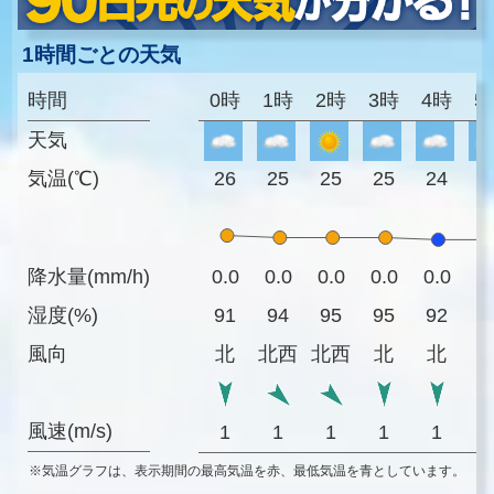
1時間ごとの天気
時間
0時
1時
2時
3時
4時
5
天気
気温(℃)
26
25
25
25
24
2
降水量(mm/h)
0.0
0.0
0.0
0.0
0.0
0
湿度(%)
91
94
95
95
92
9
風向
北
北西
北西
北
北
風速(m/s)
1
1
1
1
1
※気温グラフは、表示期間の最高気温を赤、最低気温を青としています。