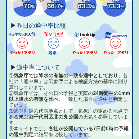
適中率
適中率
適中率
適中率
70
66.7
63.3
73.3
%
%
%
%
▶昨日の適中率比較
▶適中率について
①
気象庁では降水の有無の一致を適中としており、
各
社の「適中率」は気象庁による検証方法の基準に則り
算出しています。
②気象庁では、その日の予報と実際の
24時間中の1mm
以上降水の有無を比べ、
一致した場合に適中と判定し
ています。
③適中判定の代表地点として、気象庁の定める地点で
ある
東京都千代田区北の丸公園
の天気を参照していま
す。
④本サイトでは、
各社が公開している7日前0時の予報
の適中判定
の結果を比較しています。