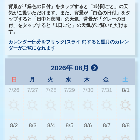
背景が「緑色の日付」をタップすると「1時間ごと」の天
気がご覧いただけます。また、背景が「白色の日付」をタ
ップすると「日中と夜間」の天気、背景が「グレーの日
付」をタップすると「1日ごと」の天気がご覧いただけま
す。
カレンダー部分をフリック(スライド)すると翌月のカレン
ダーがご覧になれます
2026年 08月
日
月
火
水
木
金
土
7/26
7/27
7/28
7/29
7/30
7/31
8/1
2
8/2
8/3
8/4
8/5
8/6
8/7
8/8