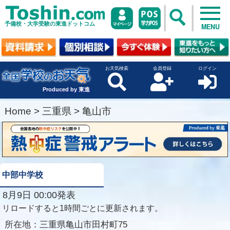
予備校・大学受験の東進ドットコム
MENU
お天気検索
会員登録
ログイン
Produced by 東進
Home
>
三重県
>
亀山市
中部中学校
8月9日 00:00発表
リロードすると1時間ごとに更新されます。
所在地：
三重県亀山市田村町75