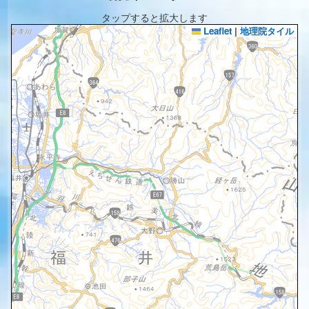
タップすると拡大します
Leaflet
|
地理院タイル