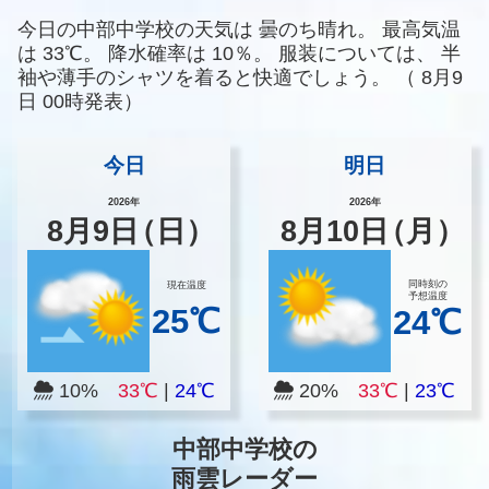
今日の中部中学校の天気は
曇のち晴れ。
最高気温
は
33℃。
降水確率は
10％。
服装については、
半
袖や薄手のシャツを着ると快適でしょう。
（
8月9
日 00時発表）
今日
明日
2026年
2026年
8
月
9
日
（日）
8
月
10
日
（月）
同時刻の
現在温度
予想温度
25℃
24℃
10%
33℃
|
24℃
20%
33℃
|
23℃
中部中学校の
雨雲レーダー