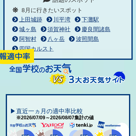
8月に行きたいスポット
上田城跡
川平湾
下灘駅
城ヶ島
須賀神社
慶良間諸島
阿智村
八ヶ岳
波照間島
四国カルスト
▶直近一ヵ月の適中率比較
※2026/07/09～2026/08/07集計の値