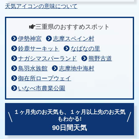
天気アイコンの意味について
三重県のおすすめスポット
伊勢神宮
志摩スペイン村
鈴鹿サーキット
なばなの里
ナガシマスパーランド
熊野古道
鳥羽水族館
志摩地中海村
御在所ロープウェイ
いなべ市農業公園
１ヶ月先のお天気も、
１ヶ月以上先のお天気
もわかる!
90日間天気