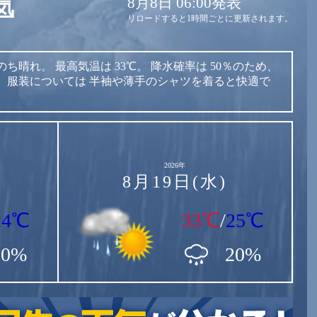
8月8日 06:00発表
気
リロードすると1時間ごとに更新されます。
のち晴れ。
最高気温は
33℃。
降水確率は
50％のため、
。
服装については
半袖や薄手のシャツを着ると快適で
2026年
8月19日(水)
24℃
33℃
/
25℃
50%
20%