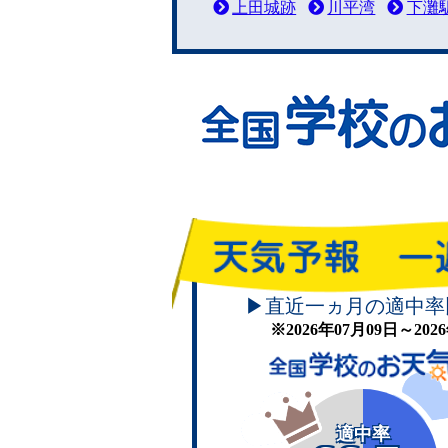
上田城跡
川平湾
下灘
▶直近一ヵ月の適中率
※2026年07月09日～20
適中率