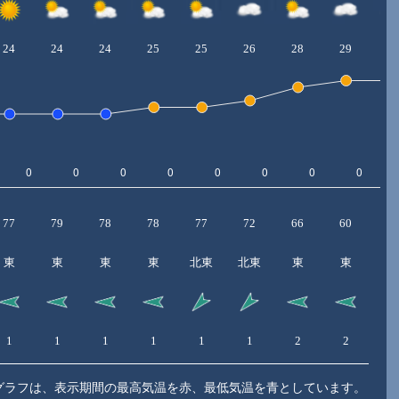
24
24
24
25
25
26
28
29
2
77
79
78
78
77
72
66
60
6
東
東
東
東
北東
北東
東
東
1
1
1
1
1
1
2
2
3
グラフは、表示期間の最高気温を赤、最低気温を青としています。