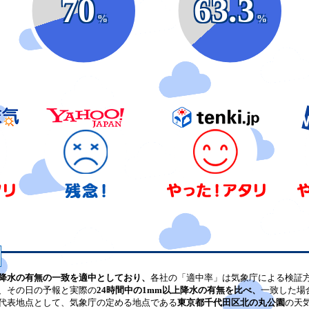
70
63.3
%
%
降水の有無の一致を適中としており、
各社の「適中率」は気象庁による検証
、その日の予報と実際の
24時間中の1mm以上降水の有無を比べ、
一致した場
代表地点として、気象庁の定める地点である
東京都千代田区北の丸公園
の天