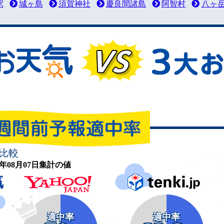
駅
城ヶ島
須賀神社
慶良間諸島
阿智村
八ヶ
比較
26年08月07日集計の値
適中率
適中率