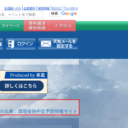
全国統一ﾃｽﾄ
企業案内
採用情報
ｻｲﾄﾏｯﾌﾟ
ﾆｭｰｽﾘﾘｰｽ
※出典：環境省熱中症予防情報サイト