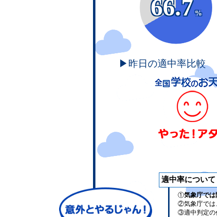
66.7
%
▶昨日の適中率比較
適中率について
①
気象庁では
②気象庁では
③適中判定の