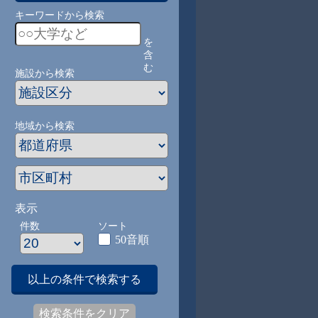
キーワードから検索
を
含
む
施設から検索
地域から検索
表示
件数
ソート
50音順
以上の条件で検索する
検索条件をクリア