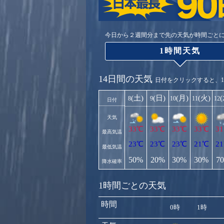
今日から２週間分まで先の天気が時間ごと
1時間天気
14日間の天気
日付をクリックすると、
(土)
(日)
(月)
(火)
8
9
10
11
12
日付
天気
33℃
33℃
33℃
33℃
3
最高気温
23℃
23℃
23℃
21℃
2
最低気温
50%
20%
30%
30%
7
降水確率
1時間ごとの天気
時間
0時
1時