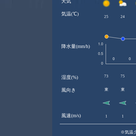
天気
気温(℃)
25
24
降水量(mm/h)
73
75
湿度(%)
東
東
風向き
風速(m/s)
1
1
※気温