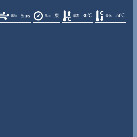
東
30℃
24℃
5m/s
風速
風向
最高
最低