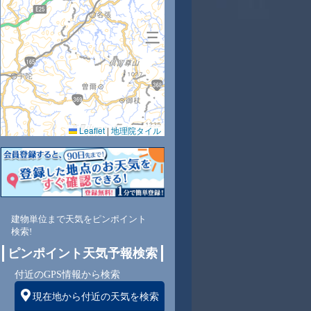
9
30
30
29
28
27
27
27
27
Leaflet
|
地理院タイル
0
59
59
65
71
76
77
78
78
東
東
東南
東南
東南
東
東
東
東
建物単位まで天気をピンポイント
検索!
ピンポイント天気予報検索
4
5
4
4
4
4
4
4
付近のGPS情報から検索
現在地から付近の天気を検索