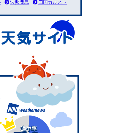
岳
波照間島
四国カルスト
適中率