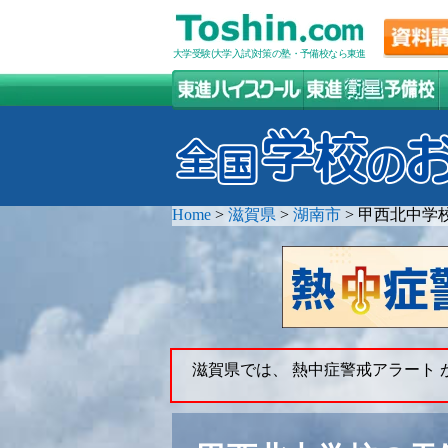
大学受験(大学入試)対策の塾・予備校なら東進
Home
>
滋賀県
>
湖南市
>
甲西北中学
滋賀県では、 熱中症警戒アラート