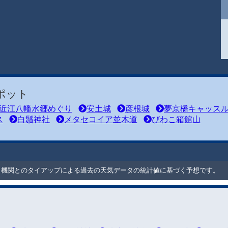
ポット
近江八幡水郷めぐり
安土城
彦根城
夢京橋キャッス
ス
白鬚神社
メタセコイア並木道
びわこ箱館山
ート機関とのタイアップによる過去の天気データの統計値に基づく予想です。