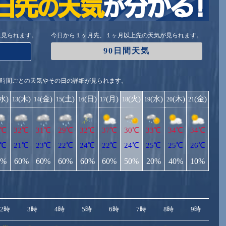
に見られます。
今日から１ヶ月先、１ヶ月以上先の天気が見られます。
90日間天気
1時間ごとの天気やその日の詳細が見られます。
(水)
(木)
(金)
(土)
(日)
(月)
(火)
(水)
(木)
(金)
13
14
15
16
17
18
19
20
21
1℃
32℃
31℃
29℃
32℃
37℃
30℃
33℃
34℃
34℃
1℃
21℃
23℃
22℃
24℃
22℃
24℃
25℃
25℃
26℃
0%
60%
60%
60%
60%
60%
50%
20%
40%
10%
2時
3時
4時
5時
6時
7時
8時
9時
10