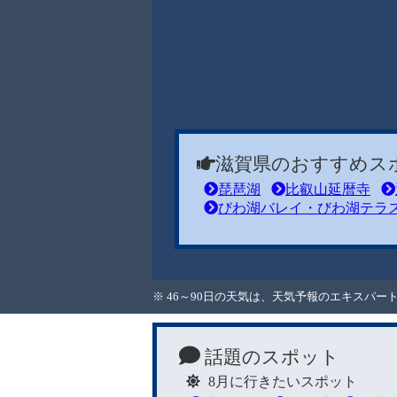
滋賀県のおすすめス
琵琶湖
比叡山延暦寺
びわ湖バレイ・びわ湖テラ
※ 46～90日の天気は、天気予報のエキスパ
話題のスポット
8月に行きたいスポット