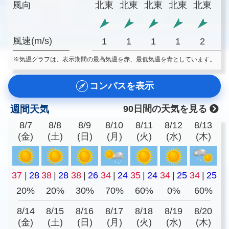
風向
北東
北東
北東
北東
北東
風速(m/s)
1
1
1
1
2
※気温グラフは、表示期間の最高気温を赤、最低気温を青としています。
コンパスを表示
週間天気
90日間の天気を見る
8/7
8/8
8/9
8/10
8/11
8/12
8/13
(金)
(土)
(日)
(月)
(火)
(水)
(木)
37
|
28
38
|
28
38
|
26
34
|
24
35
|
24
34
|
25
34
|
25
20%
20%
30%
70%
60%
0%
60%
8/14
8/15
8/16
8/17
8/18
8/19
8/20
(金)
(土)
(日)
(月)
(火)
(水)
(木)