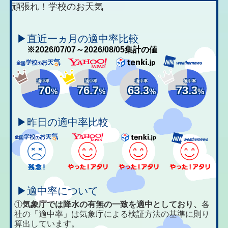
頑張れ！学校のお天気
▶直近一ヵ月の適中率比較
※2026/07/07～2026/08/05集計の値
適中率
適中率
適中率
適中率
70
76.7
63.3
73.3
%
%
%
%
▶昨日の適中率比較
▶適中率について
①
気象庁では降水の有無の一致を適中としており、
各
社の「適中率」は気象庁による検証方法の基準に則り
算出しています。