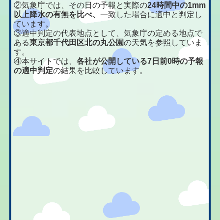
②気象庁では、その日の予報と実際の
24時間中の1mm
以上降水の有無を比べ、
一致した場合に適中と判定し
ています。
③適中判定の代表地点として、気象庁の定める地点で
ある
東京都千代田区北の丸公園
の天気を参照していま
す。
④本サイトでは、
各社が公開している7日前0時の予報
の適中判定
の結果を比較しています。