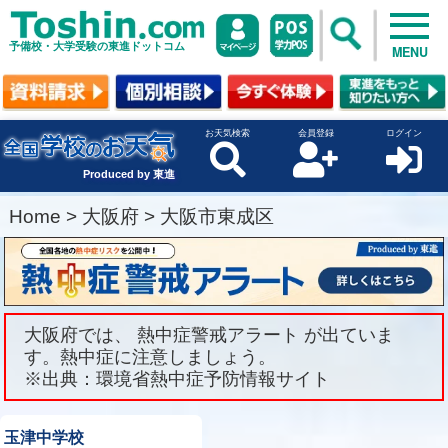
予備校・大学受験の東進ドットコム
MENU
お天気検索
会員登録
ログイン
Produced by 東進
Home
>
大阪府
>
大阪市東成区
大阪府では、 熱中症警戒アラート が出ていま
す。熱中症に注意しましょう。
※出典：環境省熱中症予防情報サイト
玉津中学校