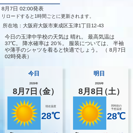
8月7日 02:00発表
リロードすると1時間ごとに更新されます。
所在地：
大阪府大阪市東成区玉津1丁目12-43
今日の玉津中学校の天気は
晴れ。
最高気温は
37℃。
降水確率は
20％。
服装については、
半袖
や薄手のシャツを着ると快適でしょう。
（
8月7日
02時発表）
今日
明日
2026年
2026年
8
月
7
日
（金）
8
月
8
日
（土）
同時刻の
現在温度
予想温度
28℃
28℃