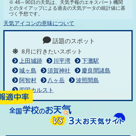
※ 46～90日の天気は、天気予報のエキスパート機関
とのタイアップによる過去の天気データの統計値に基
づく予想です。
天気アイコンの意味について
話題のスポット
8月に行きたいスポット
上田城跡
川平湾
下灘駅
城ヶ島
須賀神社
慶良間諸島
阿智村
八ヶ岳
波照間島
四国カルスト