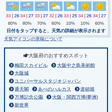
33
|
26
34
|
27
33
|
27
32
|
26
33
|
25
34
|
26
34
|
27
80%
80%
70%
60%
10%
10%
60%
日付をタップすると、天気の詳細が表示されます
天気アイコンの意味について
大阪府のおすすめスポット
梅田スカイビル
大阪中之島美術館
大阪城
ユニバーサルスタジオジャパン
通天閣
あべのハルカス
道頓堀
万博記念公園
大阪・関西万博(夢洲)
新世界