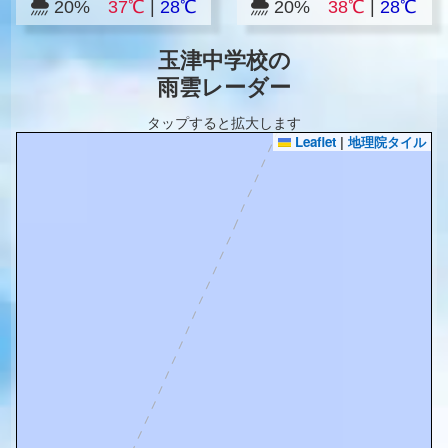
20%
37℃
|
28℃
20%
38℃
|
28℃
玉津中学校の
雨雲レーダー
タップすると拡大します
Leaflet
|
地理院タイル