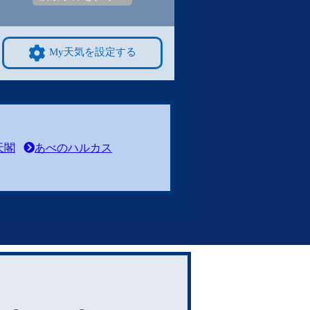
My天気を設定する
天閣
あべのハルカス