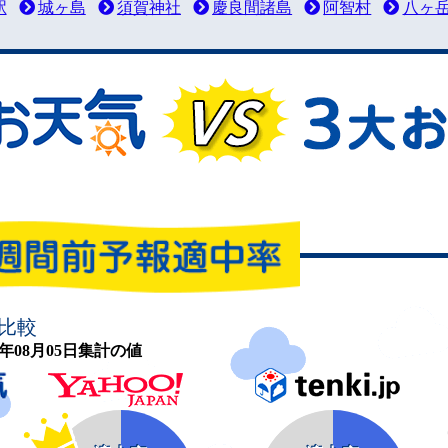
駅
城ヶ島
須賀神社
慶良間諸島
阿智村
八ヶ
比較
26年08月05日集計の値