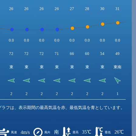
26
26
26
26
27
28
30
31
32
0.0
0.0
0.0
0.0
0.0
0.0
0.0
0.0
0.0
72
72
72
71
66
60
54
49
44
東
東
東
東
東
東
東
東南
南
2
2
2
2
2
2
2
1
1
グラフは、表示期間の最高気温を赤、最低気温を青としています。
南
35℃
26℃
4m/s
風速
風向
最高
最低