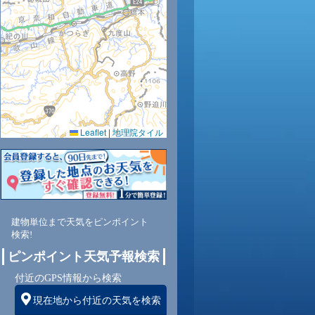
34
34
35
35
34
33
31
31
30
0.0
0.0
0.0
0.0
0.0
0.0
0.0
0.0
0.0
39
38
37
37
42
47
52
56
61
Leaflet
|
地理院タイル
南西
南西
南西
西
南西
南西
南西
南西
南
0
1
2
3
3
3
3
3
4
建物単位まで天気をピンポイント
検索!
ピンポイント天気予報検索
付近のGPS情報から検索
現在地から付近の天気を検索