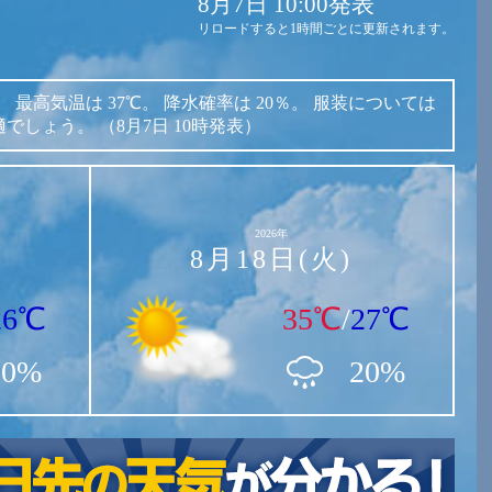
8月7日 10:00発表
リロードすると1時間ごとに更新されます。
。
最高気温は
37℃。
降水確率は
20％。
服装については
適でしょう。
（8月7日 10時発表）
2026年
8月18日(火)
26℃
35℃
/
27℃
10%
20%