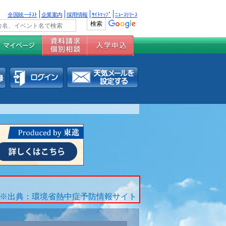
全国統一ﾃｽﾄ
企業案内
採用情報
ｻｲﾄﾏｯﾌﾟ
ﾆｭｰｽﾘﾘｰｽ
※出典：環境省熱中症予防情報サイト