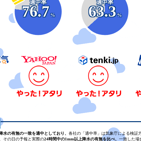
適中率
適中率
76.7
63.3
%
%
降水の有無の一致を適中としており、
各社の「適中率」は気象庁による検証
、その日の予報と実際の
24時間中の1mm以上降水の有無を比べ、
一致した場