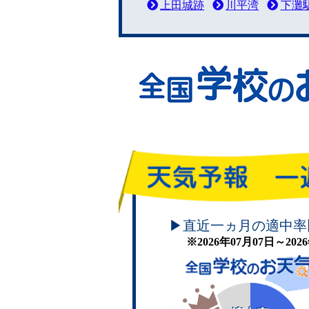
上田城跡
川平湾
下灘
頑張れ！学校のお天気
▶直近一ヵ月の適中率
※2026年07月07日～20