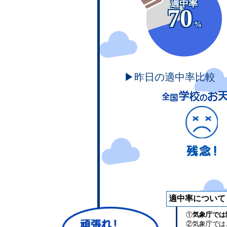
適中率
70
%
▶昨日の適中率比較
適中率について
①
気象庁では
②気象庁では