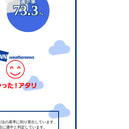
適中率
73.3
%
方法の基準に則り算出しています。
合に適中と判定しています。