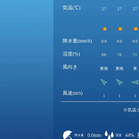
気温(℃)
27
27
27
降水量(mm/h)
0.0
0.0
0.0
湿度(%)
69
70
71
風向き
東南
東南
東
風速(m/s)
1
1
1
※気温
0.0mm
44%
降水量
湿度