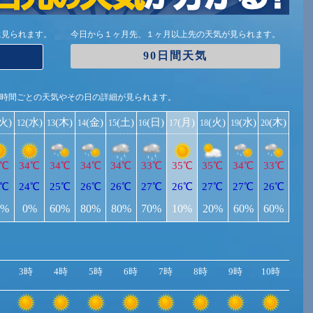
に見られます。
今日から１ヶ月先、１ヶ月以上先の天気が見られます。
90日間天気
1時間ごとの天気やその日の詳細が見られます。
(火)
(水)
(木)
(金)
(土)
(日)
(月)
(火)
(水)
(木)
12
13
14
15
16
17
18
19
20
4℃
34℃
34℃
34℃
34℃
33℃
35℃
35℃
34℃
33℃
3℃
24℃
25℃
26℃
26℃
27℃
26℃
27℃
27℃
26℃
0%
0%
60%
80%
80%
70%
10%
20%
60%
60%
3時
4時
5時
6時
7時
8時
9時
10時
11