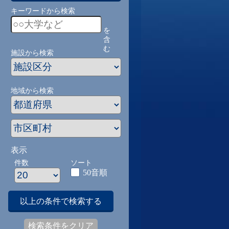
キーワードから検索
を
含
む
施設から検索
地域から検索
表示
件数
ソート
50音順
以上の条件で検索する
検索条件をクリア