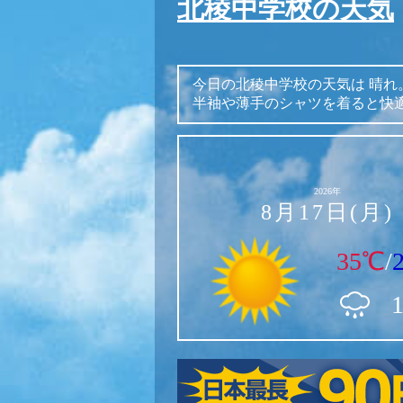
北稜中学校の天気
今日の北稜中学校の天気は
晴れ
半袖や薄手のシャツを着ると快
2026年
8月17日(月)
35℃
/