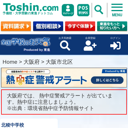
予備校・大学受験の東進ドットコム
MENU
お天気検索
会員登録
ログイン
Produced by 東進
Home
>
大阪府
>
大阪市北区
大阪府では、 熱中症警戒アラート が出ていま
す。熱中症に注意しましょう。
※出典：環境省熱中症予防情報サイト
北稜中学校