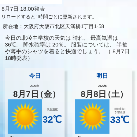
8月7日 18:00発表
リロードすると1時間ごとに更新されます。
所在地：
大阪府大阪市北区天満橋1丁目1-58
今日の北稜中学校の天気は
晴れ。
最高気温は
36℃。
降水確率は
20％。
服装については、
半袖
や薄手のシャツを着ると快適でしょう。
（
8月7日
18時発表）
今日
明日
2026年
2026年
8
月
7
日
（金）
8
月
8
日
（土）
同時刻の
現在温度
予想温度
32℃
33℃