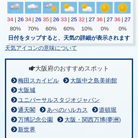
34
|
26
34
|
26
35
|
26
33
|
25
32
|
27
36
|
27
36
|
27
80%
70%
60%
60%
10%
0%
0%
日付をタップすると、天気の詳細が表示されます
天気アイコンの意味について
大阪府のおすすめスポット
梅田スカイビル
大阪中之島美術館
大阪城
ユニバーサルスタジオジャパン
通天閣
あべのハルカス
道頓堀
万博記念公園
大阪・関西万博(夢洲)
新世界