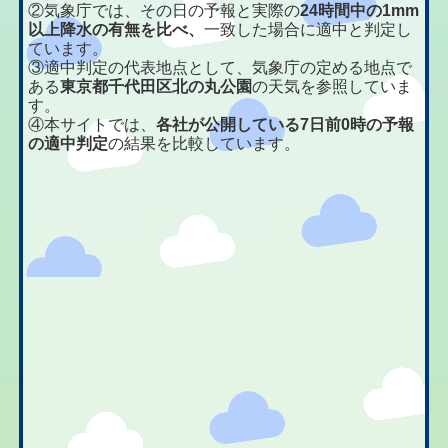
②気象庁では、その日の予報と実際の
24時間中の1mm
以上降水の有無を比べ、
一致した場合に適中と判定し
ています。
③適中判定の代表地点として、気象庁の定める地点で
ある
東京都千代田区北の丸公園
の天気を参照していま
す。
④本サイトでは、
各社が公開している7日前0時の予報
の適中判定
の結果を比較しています。