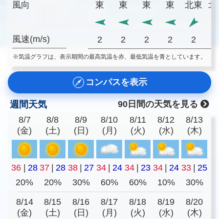
風向
東
東
東
東
北東
北
風速(m/s)
2
2
2
2
2
※気温グラフは、表示期間の最高気温を赤、最低気温を青としています。
コンパスを表示
週間天気
90日間の天気を見る
8/7
8/8
8/9
8/10
8/11
8/12
8/13
(金)
(土)
(日)
(月)
(火)
(水)
(木)
36
|
28
37
|
28
38
|
27
34
|
24
34
|
23
34
|
24
33
|
25
20%
20%
30%
60%
60%
10%
30%
8/14
8/15
8/16
8/17
8/18
8/19
8/20
(金)
(土)
(日)
(月)
(火)
(水)
(木)