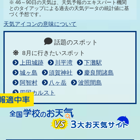
※ 46～90日の天気は、天気予報のエキスパート機関
とのタイアップによる過去の天気データの統計値に基
づく予想です。
天気アイコンの意味について
話題のスポット
8月に行きたいスポット
上田城跡
川平湾
下灘駅
城ヶ島
須賀神社
慶良間諸島
阿智村
八ヶ岳
波照間島
四国カルスト