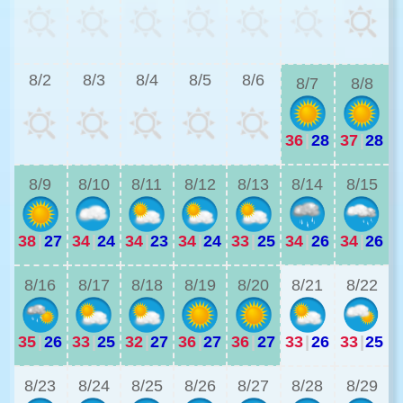
3
8/2
8/3
8/4
8/5
8/6
8/7
8/8
36
|
28
37
|
28
3
8/9
8/10
8/11
8/12
8/13
8/14
8/15
38
|
27
34
|
24
34
|
23
34
|
24
33
|
25
34
|
26
34
|
26
2
8/16
8/17
8/18
8/19
8/20
8/21
8/22
35
|
26
33
|
25
32
|
27
36
|
27
36
|
27
33
|
26
33
|
25
2
8/23
8/24
8/25
8/26
8/27
8/28
8/29