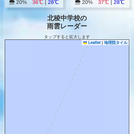
20%
36℃
|
28℃
20%
37℃
|
28℃
北稜中学校の
雨雲レーダー
タップすると拡大します
Leaflet
|
地理院タイル