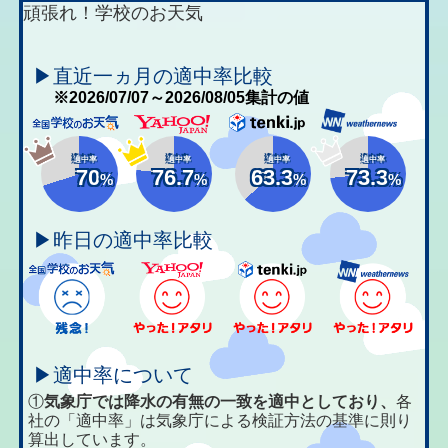
頑張れ！学校のお天気
▶直近一ヵ月の適中率比較
※2026/07/07～2026/08/05集計の値
適中率
適中率
適中率
適中率
70
76.7
63.3
73.3
%
%
%
%
▶昨日の適中率比較
▶適中率について
①
気象庁では降水の有無の一致を適中としており、
各
社の「適中率」は気象庁による検証方法の基準に則り
算出しています。