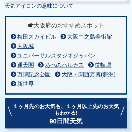
天気アイコンの意味について
大阪府のおすすめスポット
梅田スカイビル
大阪中之島美術館
大阪城
ユニバーサルスタジオジャパン
通天閣
あべのハルカス
道頓堀
万博記念公園
大阪・関西万博(夢洲)
新世界
１ヶ月先のお天気も、
１ヶ月以上先のお天気
もわかる!
90日間天気