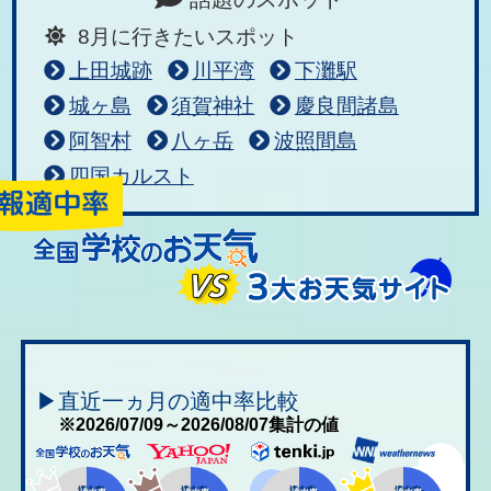
8月に行きたいスポット
上田城跡
川平湾
下灘駅
城ヶ島
須賀神社
慶良間諸島
阿智村
八ヶ岳
波照間島
四国カルスト
▶直近一ヵ月の適中率比較
※2026/07/09～2026/08/07集計の値