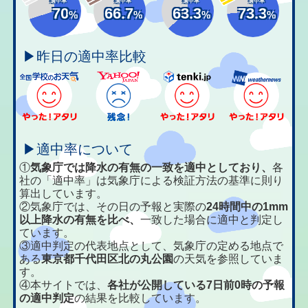
適中率
適中率
適中率
適中率
70
66.7
63.3
73.3
%
%
%
%
▶昨日の適中率比較
▶適中率について
①
気象庁では降水の有無の一致を適中としており、
各
社の「適中率」は気象庁による検証方法の基準に則り
算出しています。
②気象庁では、その日の予報と実際の
24時間中の1mm
以上降水の有無を比べ、
一致した場合に適中と判定し
ています。
③適中判定の代表地点として、気象庁の定める地点で
ある
東京都千代田区北の丸公園
の天気を参照していま
す。
④本サイトでは、
各社が公開している7日前0時の予報
の適中判定
の結果を比較しています。