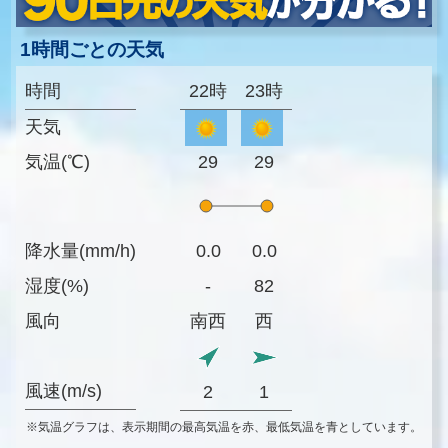
1時間ごとの天気
時間
22時
23時
天気
気温(℃)
29
29
降水量(mm/h)
0.0
0.0
湿度(%)
-
82
風向
南西
西
風速(m/s)
2
1
※気温グラフは、表示期間の最高気温を赤、最低気温を青としています。