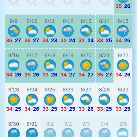
35
|
26
3
8/9
8/10
8/11
8/12
8/13
8/14
8/15
36
|
27
36
|
27
34
|
23
32
|
24
32
|
24
33
|
25
34
|
26
3
8/16
8/17
8/18
8/19
8/20
8/21
8/22
34
|
26
35
|
26
33
|
26
34
|
27
34
|
27
35
|
27
34
|
26
2
8/23
8/24
8/25
8/26
8/27
8/28
8/29
34
|
25
34
|
26
33
|
25
33
|
25
33
|
26
33
|
25
33
|
25
2
8/30
8/31
9/1
9/2
9/3
9/4
9/5