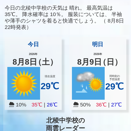
今日の北稜中学校の天気は
晴れ。
最高気温は
35℃。
降水確率は
10％。
服装については、
半袖
や薄手のシャツを着ると快適でしょう。
（
8月8日
22時発表）
今日
明日
2026年
2026年
8
月
8
日
（土）
8
月
9
日
（日）
同時刻の
現在温度
予想温度
29℃
29℃
10%
35℃
|
26℃
50%
36℃
|
27℃
北稜中学校の
雨雲レーダー