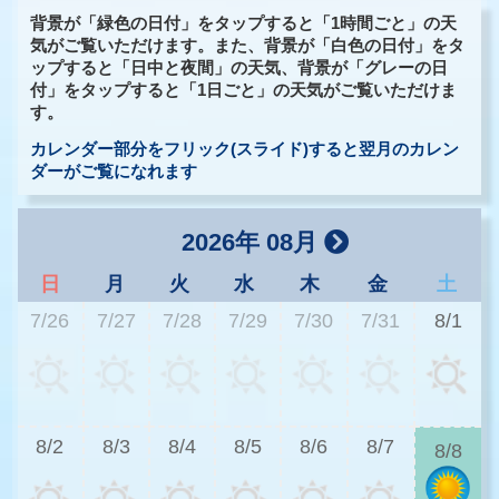
背景が「緑色の日付」をタップすると「1時間ごと」の天
気がご覧いただけます。また、背景が「白色の日付」をタ
ップすると「日中と夜間」の天気、背景が「グレーの日
付」をタップすると「1日ごと」の天気がご覧いただけま
す。
カレンダー部分をフリック(スライド)すると翌月のカレン
ダーがご覧になれます
2026年 08月
日
月
火
水
木
金
土
7/26
7/27
7/28
7/29
7/30
7/31
8/1
3
8/2
8/3
8/4
8/5
8/6
8/7
8/8