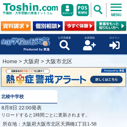
予備校・大学受験の東進ドットコム
MENU
お天気検索
会員登録
ログイン
Produced by 東進
Home
>
大阪府
>
大阪市北区
北稜中学校
8月8日 22:00発表
リロードすると1時間ごとに更新されます。
所在地：
大阪府大阪市北区天満橋1丁目1-58