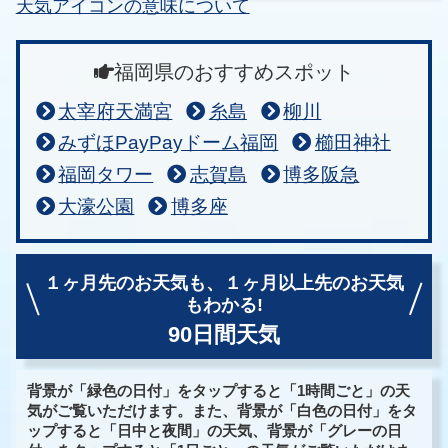
天気アイコンの意味について
福岡県のおすすめスポット
太宰府天満宮
糸島
柳川
みずほPayPayドーム福岡
櫛田神社
福岡タワー
志賀島
博多阪急
大濠公園
博多座
１ヶ月先のお天気も、
１ヶ月以上先のお天気
もわかる!
90日間天気
背景が「緑色の日付」をタップすると「1時間ごと」の天
気がご覧いただけます。また、背景が「白色の日付」をタ
ップすると「日中と夜間」の天気、背景が「グレーの日