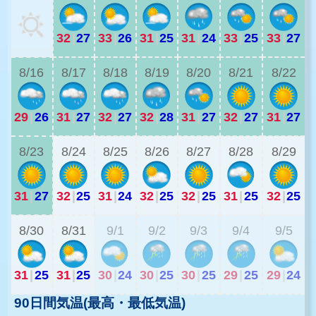
32
|
27
33
|
26
31
|
25
31
|
24
33
|
25
33
|
27
2
8/16
8/17
8/18
8/19
8/20
8/21
8/22
29
|
26
31
|
27
32
|
27
32
|
28
31
|
27
32
|
27
31
|
27
2
8/23
8/24
8/25
8/26
8/27
8/28
8/29
31
|
27
32
|
25
31
|
24
32
|
25
32
|
25
31
|
25
32
|
25
2
8/30
8/31
9/1
9/2
9/3
9/4
9/5
31
|
25
31
|
25
30
|
24
30
|
25
30
|
25
29
|
25
29
|
24
90日間気温(最高・最低気温)