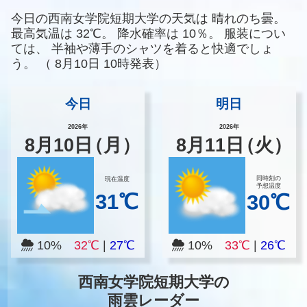
今日の西南女学院短期大学の天気は
晴れのち曇。
最高気温は
32℃。
降水確率は
10％。
服装につい
ては、
半袖や薄手のシャツを着ると快適でしょ
う。
（
8月10日 10時発表）
今日
明日
2026年
2026年
8
月
10
日
（月）
8
月
11
日
（火）
同時刻の
現在温度
予想温度
31℃
30℃
10%
32℃
|
27℃
10%
33℃
|
26℃
西南女学院短期大学の
雨雲レーダー