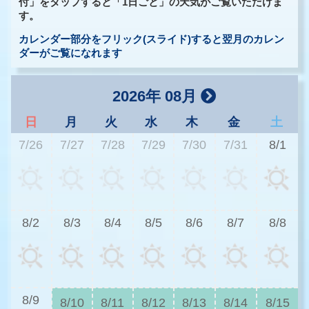
付」をタップすると「1日ごと」の天気がご覧いただけま
す。
カレンダー部分をフリック(スライド)すると翌月のカレン
ダーがご覧になれます
2026年 08月
日
月
火
水
木
金
土
7/26
7/27
7/28
7/29
7/30
7/31
8/1
3
8/2
8/3
8/4
8/5
8/6
8/7
8/8
3
8/9
8/10
8/11
8/12
8/13
8/14
8/15