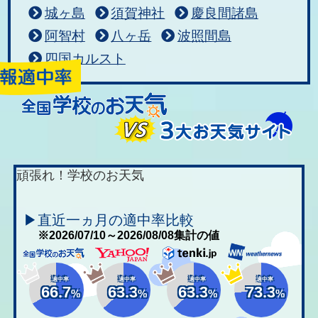
城ヶ島
須賀神社
慶良間諸島
阿智村
八ヶ岳
波照間島
四国カルスト
頑張れ！学校のお天気
▶直近一ヵ月の適中率比較
※2026/07/10～2026/08/08集計の値
適中率
適中率
適中率
適中率
66.7
63.3
63.3
73.3
%
%
%
%