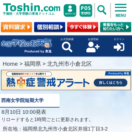
予備校・大学受験の東進ドットコム
MENU
お天気検索
会員登録
ログイン
Produced by 東進
Home
>
福岡県
>
北九州市小倉北区
西南女学院短期大学
8月10日 10:00発表
リロードすると1時間ごとに更新されます。
所在地：
福岡県北九州市小倉北区井堀1丁目3-2