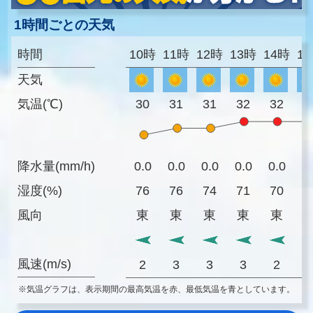
1時間ごとの天気
時間
10時
11時
12時
13時
14時
1
天気
気温(℃)
30
31
31
32
32
3
降水量(mm/h)
0.0
0.0
0.0
0.0
0.0
0
湿度(%)
76
76
74
71
70
6
風向
東
東
東
東
東
風速(m/s)
2
3
3
3
2
※気温グラフは、表示期間の最高気温を赤、最低気温を青としています。