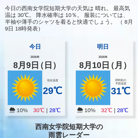
今日の西南女学院短期大学の天気は
晴れ。
最高気
温は
30℃。
降水確率は
10％。
服装については、
半袖や薄手のシャツを着ると快適でしょう。
（
8月
9日 18時発表）
今日
明日
2026年
2026年
8
月
9
日
（日）
8
月
10
日
（月）
同時刻の
現在温度
予想温度
29℃
31℃
10%
30℃
|
28℃
10%
32℃
|
28℃
西南女学院短期大学の
雨雲レーダー