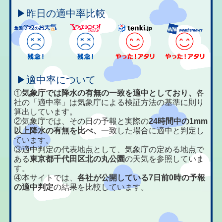
▶昨日の適中率比較
▶適中率について
①
気象庁では降水の有無の一致を適中としており、
各
社の「適中率」は気象庁による検証方法の基準に則り
算出しています。
②気象庁では、その日の予報と実際の
24時間中の1mm
以上降水の有無を比べ、
一致した場合に適中と判定し
ています。
③適中判定の代表地点として、気象庁の定める地点で
ある
東京都千代田区北の丸公園
の天気を参照していま
す。
④本サイトでは、
各社が公開している7日前0時の予報
の適中判定
の結果を比較しています。