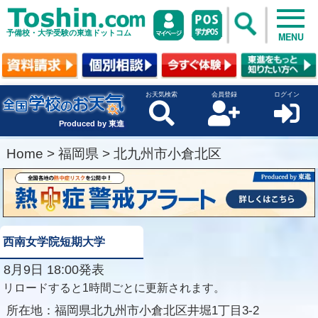
予備校・大学受験の東進ドットコム
MENU
お天気検索
会員登録
ログイン
Produced by 東進
Home
>
福岡県
>
北九州市小倉北区
西南女学院短期大学
8月9日 18:00発表
リロードすると1時間ごとに更新されます。
所在地：
福岡県北九州市小倉北区井堀1丁目3-2