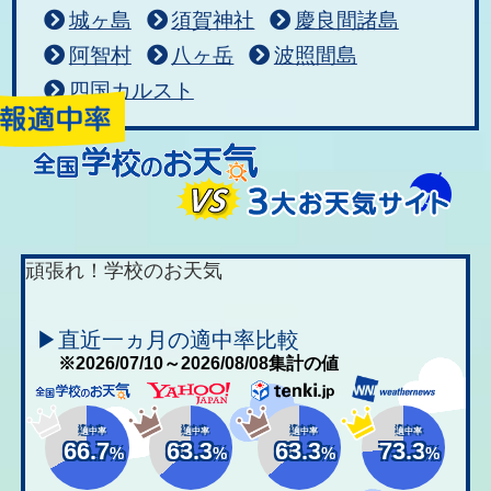
城ヶ島
須賀神社
慶良間諸島
阿智村
八ヶ岳
波照間島
四国カルスト
頑張れ！学校のお天気
▶直近一ヵ月の適中率比較
※2026/07/10～2026/08/08集計の値
適中率
適中率
適中率
適中率
66.7
63.3
63.3
73.3
%
%
%
%