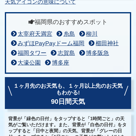
天気アイコンの意味について
福岡県のおすすめスポット
太宰府天満宮
糸島
柳川
みずほPayPayドーム福岡
櫛田神社
福岡タワー
志賀島
博多阪急
大濠公園
博多座
１ヶ月先のお天気も、
１ヶ月以上先のお天気
もわかる!
90日間天気
背景が「緑色の日付」をタップすると「1時間ごと」の天
気がご覧いただけます。また、背景が「白色の日付」をタ
ップすると「日中と夜間」の天気、背景が「グレーの日