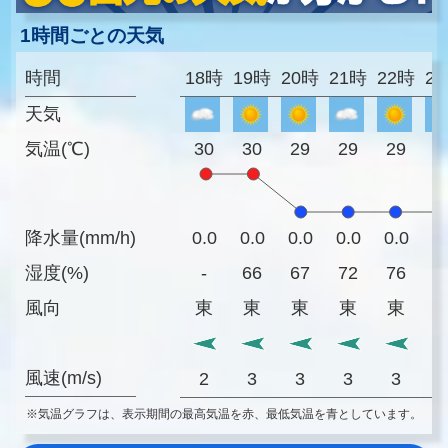
1時間ごとの天気
時間
18時
19時
20時
21時
22時
2
天気
気温(℃)
30
30
29
29
29
2
降水量(mm/h)
0.0
0.0
0.0
0.0
0.0
0
湿度(%)
-
66
67
72
76
7
風向
東
東
東
東
東
風速(m/s)
2
3
3
3
3
※気温グラフは、表示期間の最高気温を赤、最低気温を青としています。