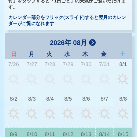
付」をタップすると「1日ごと」の天気がご覧いただけま
す。
カレンダー部分をフリック(スライド)すると翌月のカレン
ダーがご覧になれます
2026年 08月
日
月
火
水
木
金
土
7/26
7/27
7/28
7/29
7/30
7/31
8/1
3
8/2
8/3
8/4
8/5
8/6
8/7
8/8
3
8/9
8/10
8/11
8/12
8/13
8/14
8/15