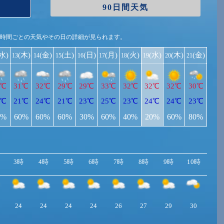
90日間天気
1時間ごとの天気やその日の詳細が見られます。
(水)
(木)
(金)
(土)
(日)
(月)
(火)
(水)
(木)
(金)
13
14
15
16
17
18
19
20
21
1℃
31℃
32℃
29℃
29℃
33℃
32℃
32℃
32℃
30℃
1℃
21℃
24℃
21℃
23℃
25℃
23℃
24℃
24℃
23℃
0%
60%
60%
60%
30%
60%
40%
20%
60%
80%
3時
4時
5時
6時
7時
8時
9時
10時
11
24
24
24
24
26
27
29
30
31