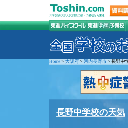
大学受験(大学入試)対策の塾・予備校なら東進
Home
>
大阪府
>
河内長野市
>
長野中
長野中学校の天気