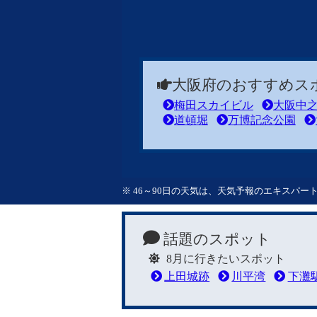
大阪府のおすすめス
梅田スカイビル
大阪中
道頓堀
万博記念公園
※ 46～90日の天気は、天気予報のエキスパ
話題のスポット
8月に行きたいスポット
上田城跡
川平湾
下灘