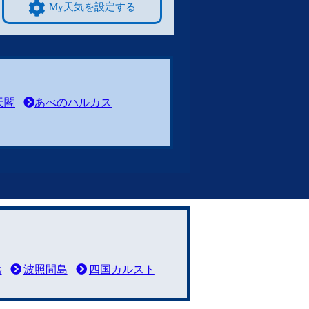
My天気を設定する
天閣
あべのハルカス
岳
波照間島
四国カルスト