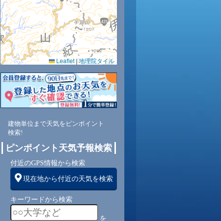
0.0
0.0
0.0
0.0
0.0
0.0
0.0
0.0
0.0
52
52
53
54
57
61
64
69
73
Leaflet
|
地理院タイル
西
北西
北西
西
西
西
西
西
南西
南
3
3
3
4
3
3
2
2
2
建物単位まで天気をピンポイント
検索!
ピンポイント天気予報検索
付近のGPS情報から検索
現在地から付近の天気を検索
キーワードから検索
を