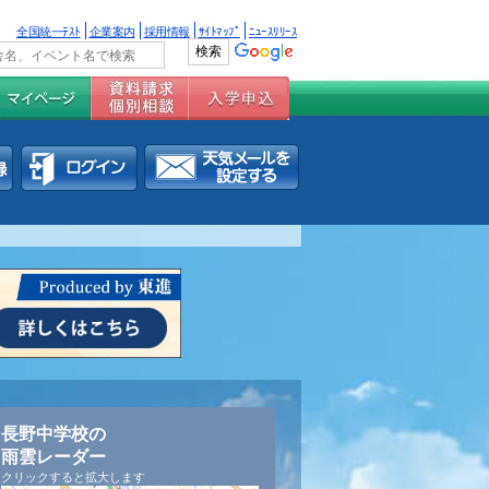
全国統一ﾃｽﾄ
企業案内
採用情報
ｻｲﾄﾏｯﾌﾟ
ﾆｭｰｽﾘﾘｰｽ
長野中学校の
雨雲レーダー
クリックすると拡大します