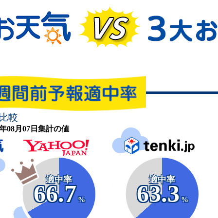
比較
26年08月07日集計の値
適中率
適中率
66.7
63.3
%
%