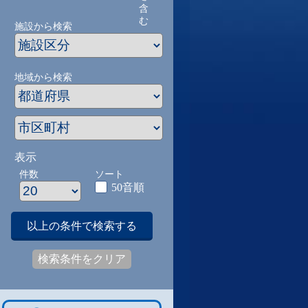
含
む
施設から検索
地域から検索
表示
件数
ソート
50音順
以上の条件で検索する
検索条件をクリア