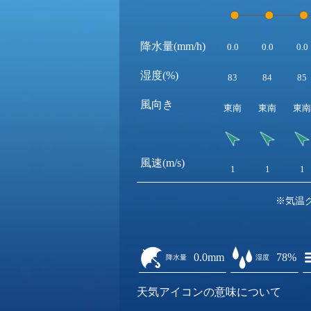
降水量(mm/h)
0.0
0.0
0.0
湿度(%)
83
84
85
風向き
東南
東南
東南
風速(m/s)
1
1
1
※気温
0.0mm
78%
降水量
湿度
天気アイコンの意味について