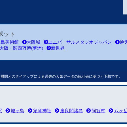
ポット
之島美術館
大阪城
ユニバーサルスタジオジャパン
通
大阪・関西万博(夢洲)
新世界
ート機関とのタイアップによる過去の天気データの統計値に基づく予想です。
駅
城ヶ島
須賀神社
慶良間諸島
阿智村
八ヶ