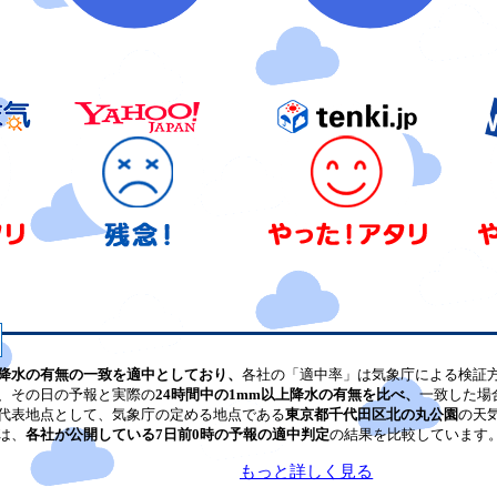
降水の有無の一致を適中としており、
各社の「適中率」は気象庁による検証
、その日の予報と実際の
24時間中の1mm以上降水の有無を比べ、
一致した場
代表地点として、気象庁の定める地点である
東京都千代田区北の丸公園
の天
は、
各社が公開している7日前0時の予報の適中判定
の結果を比較しています
もっと詳しく見る