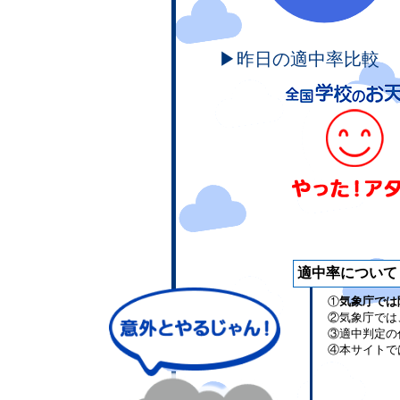
▶昨日の適中率比較
適中率について
①
気象庁では
②気象庁では
③適中判定の
④本サイトで