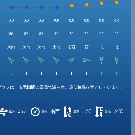
0.0
0.0
0.0
0.0
0.0
0.0
0.0
0.0
0.0
86
86
86
86
79
72
65
60
56
東南
東南
東南
東南
南西
西
北
北
北
1
1
1
1
1
1
1
1
2
グラフは、表示期間の最高気温を赤、最低気温を青としています。
南西
32℃
24℃
4m/s
風速
風向
最高
最低