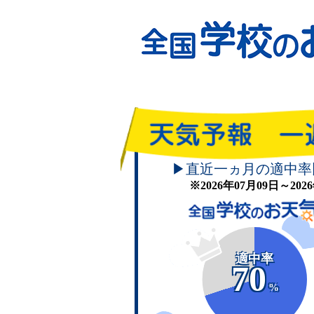
▶直近一ヵ月の適中率
※2026年07月09日～20
適中率
70
%