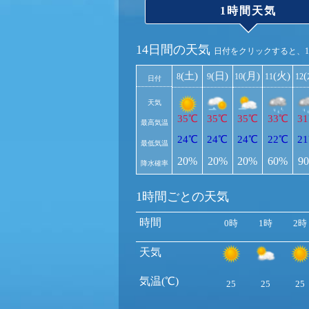
1時間天気
14日間の天気
日付をクリックすると、
(土)
(日)
(月)
(火)
8
9
10
11
12
日付
天気
35℃
35℃
35℃
33℃
3
最高気温
24℃
24℃
24℃
22℃
2
最低気温
20%
20%
20%
60%
9
降水確率
1時間ごとの天気
時間
0時
1時
2時
天気
気温(℃)
25
25
25