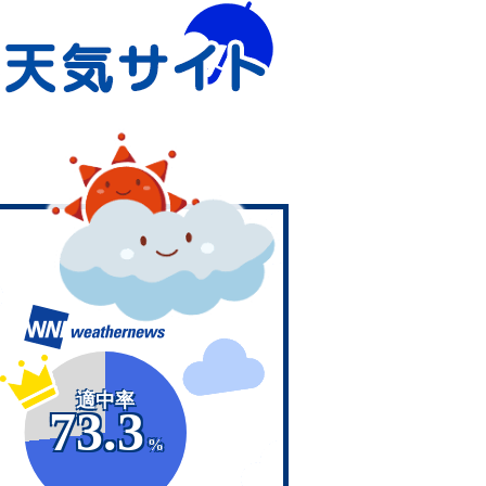
適中率
73.3
%