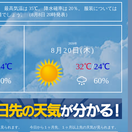
。
最高気温は
35℃。
降水確率は
20％。
服装については
適でしょう。
（8月8日 20時発表）
2026年
8月20日(木)
24℃
32℃
/
24℃
20%
60%
に見られます。
今日から１ヶ月先、１ヶ月以上先の天気が見られます。