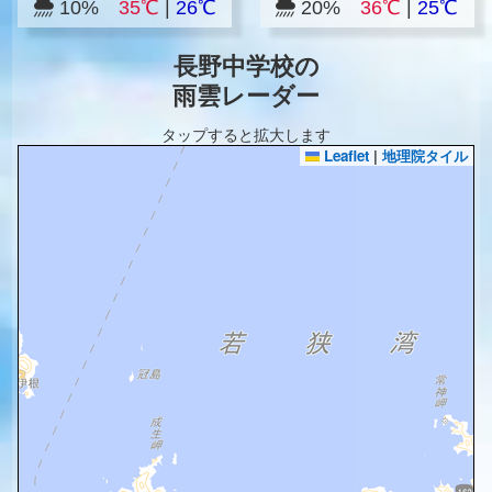
10%
35℃
|
26℃
20%
36℃
|
25℃
長野中学校の
雨雲レーダー
タップすると拡大します
Leaflet
|
地理院タイル