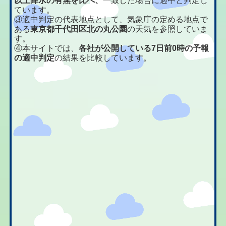
以上降水の有無を比べ、
一致した場合に適中と判定し
ています。
③適中判定の代表地点として、気象庁の定める地点で
ある
東京都千代田区北の丸公園
の天気を参照していま
す。
④本サイトでは、
各社が公開している7日前0時の予報
の適中判定
の結果を比較しています。