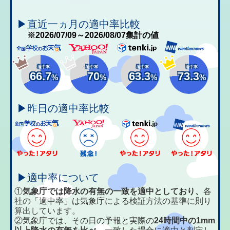
▶直近一ヵ月の適中率比較
※2026/07/09～2026/08/07集計の値
適中率
適中率
適中率
適中率
66.7
70
63.3
73.3
%
%
%
%
▶昨日の適中率比較
▶適中率について
①
気象庁では降水の有無の一致を適中としており、
各
社の「適中率」は気象庁による検証方法の基準に則り
算出しています。
②気象庁では、その日の予報と実際の
24時間中の1mm