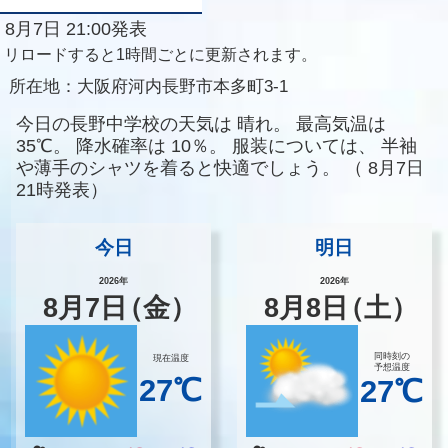
8月7日 21:00発表
リロードすると1時間ごとに更新されます。
所在地：
大阪府河内長野市本多町3-1
今日の長野中学校の天気は
晴れ。
最高気温は
35℃。
降水確率は
10％。
服装については、
半袖
や薄手のシャツを着ると快適でしょう。
（
8月7日
21時発表）
今日
明日
2026年
2026年
8
月
7
日
（金）
8
月
8
日
（土）
同時刻の
現在温度
予想温度
27℃
27℃