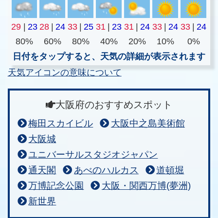
29
|
23
28
|
24
33
|
25
31
|
23
31
|
24
33
|
24
33
|
24
80%
60%
80%
40%
20%
10%
0%
日付をタップすると、天気の詳細が表示されます
天気アイコンの意味について
大阪府のおすすめスポット
梅田スカイビル
大阪中之島美術館
大阪城
ユニバーサルスタジオジャパン
通天閣
あべのハルカス
道頓堀
万博記念公園
大阪・関西万博(夢洲)
新世界