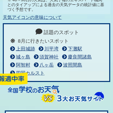
とのタイアップによる過去の天気データの統計値に基
づく予想です。
天気アイコンの意味について
話題のスポット
8月に行きたいスポット
上田城跡
川平湾
下灘駅
城ヶ島
須賀神社
慶良間諸島
阿智村
八ヶ岳
波照間島
四国カルスト