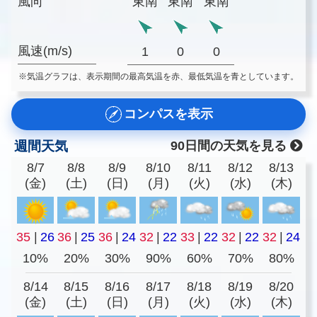
風向
東南
東南
東南
風速(m/s)
1
0
0
※気温グラフは、表示期間の最高気温を赤、最低気温を青としています。
コンパスを表示
週間天気
90日間の天気を見る
8/7
8/8
8/9
8/10
8/11
8/12
8/13
(金)
(土)
(日)
(月)
(火)
(水)
(木)
35
|
26
36
|
25
36
|
24
32
|
22
33
|
22
32
|
22
32
|
24
10%
20%
30%
90%
60%
70%
80%
8/14
8/15
8/16
8/17
8/18
8/19
8/20
(金)
(土)
(日)
(月)
(火)
(水)
(木)