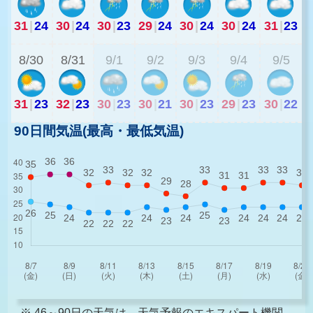
31
|
24
30
|
24
30
|
23
29
|
24
30
|
24
30
|
24
31
|
23
2
8/30
8/31
9/1
9/2
9/3
9/4
9/5
31
|
23
32
|
23
30
|
23
30
|
21
30
|
23
29
|
23
30
|
22
90日間気温(最高・最低気温)
※ 46～90日の天気は、天気予報のエキスパート機関