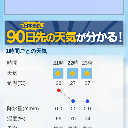
1時間ごとの天気
時間
21時
22時
23時
天気
気温(℃)
28
27
27
降水量(mm/h)
0.0
0.0
0.0
湿度(%)
66
70
74