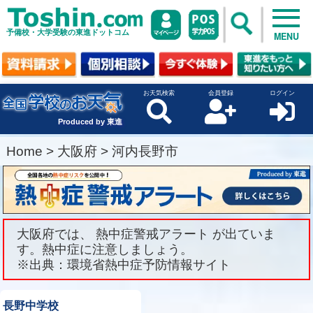
予備校・大学受験の東進ドットコム
MENU
お天気検索
会員登録
ログイン
Produced by 東進
Home
>
大阪府
>
河内長野市
大阪府では、 熱中症警戒アラート が出ていま
す。熱中症に注意しましょう。
※出典：環境省熱中症予防情報サイト
長野中学校