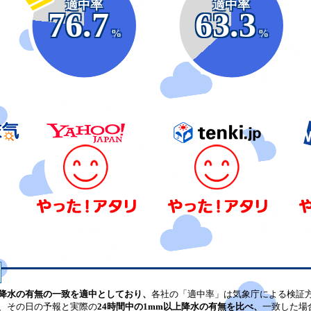
適中率
適中率
76.7
63.3
%
%
降水の有無の一致を適中としており、
各社の「適中率」は気象庁による検証
、その日の予報と実際の
24時間中の1mm以上降水の有無を比べ、
一致した場