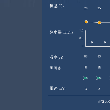
気温(℃)
26
25
降水量(mm/h)
83
83
湿度(%)
西
西
風向き
風速(m/s)
3
3
※気温