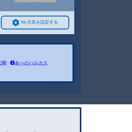
My天気を設定する
天閣
あべのハルカス