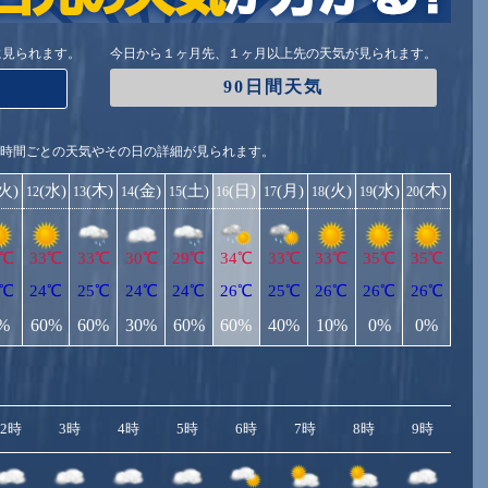
に見られます。
今日から１ヶ月先、１ヶ月以上先の天気が見られます。
90日間天気
1時間ごとの天気やその日の詳細が見られます。
(火)
(水)
(木)
(金)
(土)
(日)
(月)
(火)
(水)
(木)
12
13
14
15
16
17
18
19
20
4℃
33℃
33℃
30℃
29℃
34℃
33℃
33℃
35℃
35℃
3℃
24℃
25℃
24℃
24℃
26℃
25℃
26℃
26℃
26℃
%
60%
60%
30%
60%
60%
40%
10%
0%
0%
2時
3時
4時
5時
6時
7時
8時
9時
10