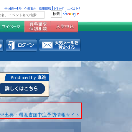
全国統一ﾃｽﾄ
企業案内
採用情報
ｻｲﾄﾏｯﾌﾟ
ﾆｭｰｽﾘﾘｰｽ
※出典：環境省熱中症予防情報サイト