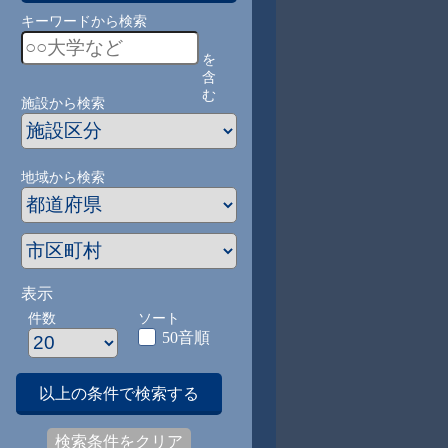
キーワードから検索
を
含
む
施設から検索
地域から検索
表示
件数
ソート
50音順
以上の条件で検索する
検索条件をクリア