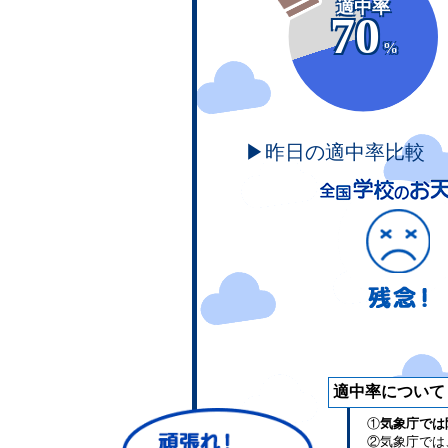
適中率
70
%
▶昨日の適中率比較
適中率について
①
気象庁では
②気象庁では