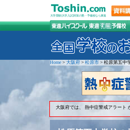
大学受験(大学入試)対策の塾・予備校なら東進
Home
>
大阪府
>
松原市
>
松原第五中
大阪府では、 熱中症警戒アラート