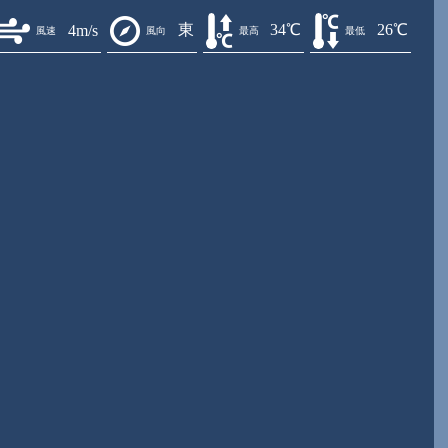
東
34℃
26℃
4m/s
風速
風向
最高
最低