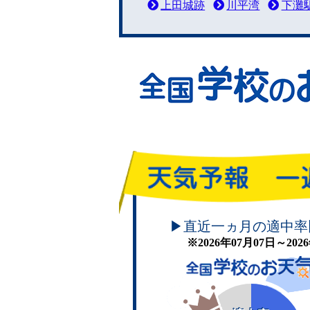
上田城跡
川平湾
下灘
頑張れ！学校のお天気
▶直近一ヵ月の適中率
※2026年07月07日～20