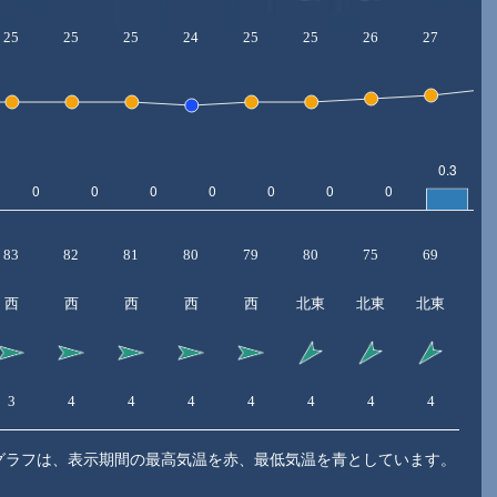
25
25
25
24
25
25
26
27
2
83
82
81
80
79
80
75
69
6
西
西
西
西
西
北東
北東
北東
北
3
4
4
4
4
4
4
4
4
グラフは、表示期間の最高気温を赤、最低気温を青としています。