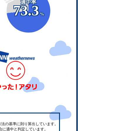
適中率
73.3
%
方法の基準に則り算出しています。
合に適中と判定しています。