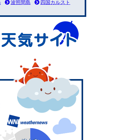
岳
波照間島
四国カルスト