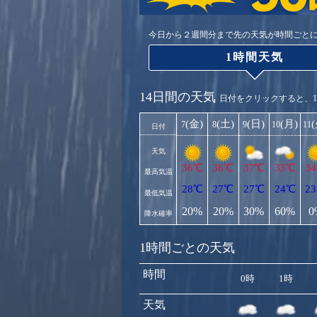
今日から２週間分まで先の天気が時間ごと
1時間天気
14日間の天気
日付をクリックすると、
(金)
(土)
(日)
(月)
7
8
9
10
11
日付
天気
36℃
36℃
37℃
33℃
3
最高気温
28℃
27℃
27℃
24℃
2
最低気温
20%
20%
30%
60%
0
降水確率
1時間ごとの天気
時間
0時
1時
天気