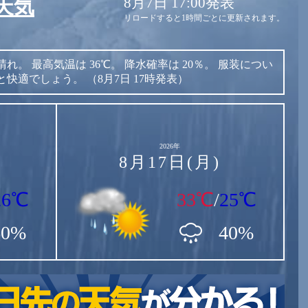
8月7日 17:00発表
天気
リロードすると1時間ごとに更新されます。
晴れ。
最高気温は
36℃。
降水確率は
20％。
服装につい
と快適でしょう。
（8月7日 17時発表）
2026年
8月17日(月)
26℃
33℃
/
25℃
60%
40%