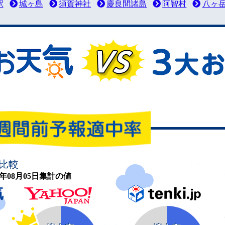
駅
城ヶ島
須賀神社
慶良間諸島
阿智村
八ヶ
比較
26年08月05日集計の値