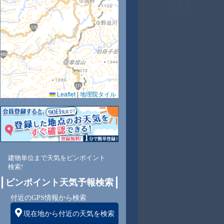
9
30
31
32
33
34
34
34
33
Leaflet
|
地理院タイル
3
54
46
40
44
43
42
44
47
東
東
東
東
東
東
東
東
東
建物単位まで天気をピンポイント
検索!
4
4
4
4
4
4
4
4
ピンポイント天気予報検索
付近のGPS情報から検索
現在地から付近の天気を検索