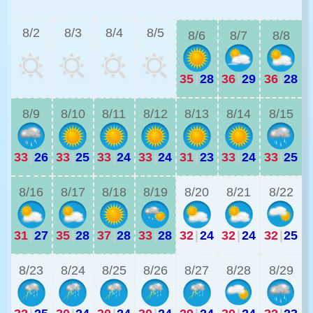
3
8/2
8/3
8/4
8/5
8/6
8/7
8/8
35
|
28
36
|
29
36
|
28
3
8/9
8/10
8/11
8/12
8/13
8/14
8/15
33
|
26
33
|
25
33
|
24
33
|
24
31
|
23
33
|
24
33
|
25
2
8/16
8/17
8/18
8/19
8/20
8/21
8/22
31
|
27
35
|
28
37
|
28
33
|
28
32
|
24
32
|
24
32
|
25
2
8/23
8/24
8/25
8/26
8/27
8/28
8/29