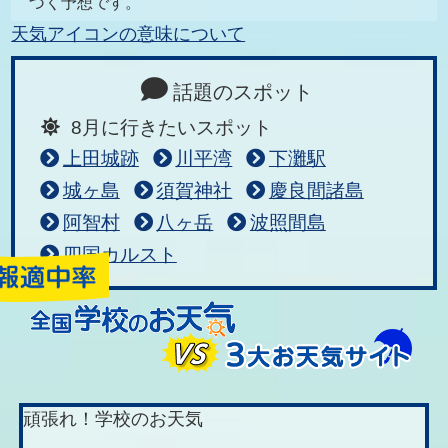
づく予想です。
天気アイコンの意味について
話題のスポット
8月に行きたいスポット
上田城跡
川平湾
下灘駅
城ヶ島
須賀神社
慶良間諸島
阿智村
八ヶ岳
波照間島
四国カルスト
頑張れ！学校のお天気