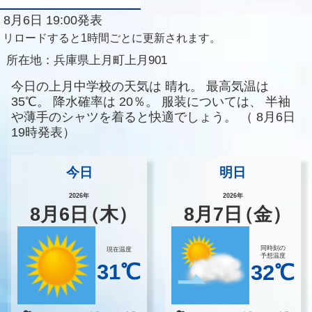
8月6日 19:00発表
リロードすると1時間ごとに更新されます。
所在地：
兵庫県上月町上月901
今日の上月中学校の天気は
晴れ。
最高気温は
35℃。
降水確率は
20％。
服装については、
半袖
や薄手のシャツを着ると快適でしょう。
（
8月6日
19時発表）
今日
明日
2026年
2026年
8
月
6
日
（木）
8
月
7
日
（金）
同時刻の
現在温度
予想温度
31℃
32℃