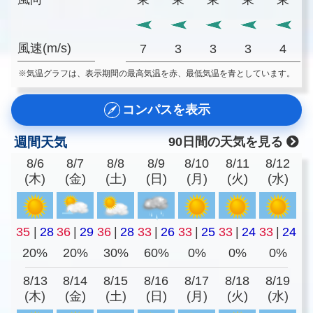
風速(m/s)
7
3
3
3
4
※気温グラフは、表示期間の最高気温を赤、最低気温を青としています。
コンパスを表示
週間天気
90日間の天気を見る
8/6
8/7
8/8
8/9
8/10
8/11
8/12
(木)
(金)
(土)
(日)
(月)
(火)
(水)
35
|
28
36
|
29
36
|
28
33
|
26
33
|
25
33
|
24
33
|
24
20%
20%
30%
60%
0%
0%
0%
8/13
8/14
8/15
8/16
8/17
8/18
8/19
(木)
(金)
(土)
(日)
(月)
(火)
(水)