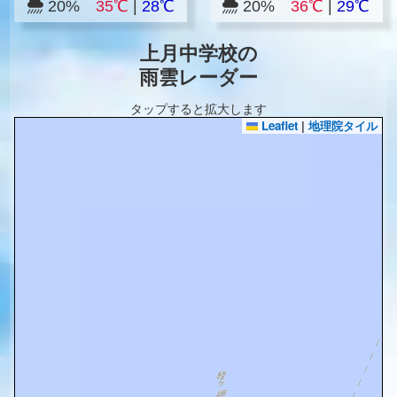
20%
35℃
|
28℃
20%
36℃
|
29℃
上月中学校の
雨雲レーダー
タップすると拡大します
Leaflet
|
地理院タイル