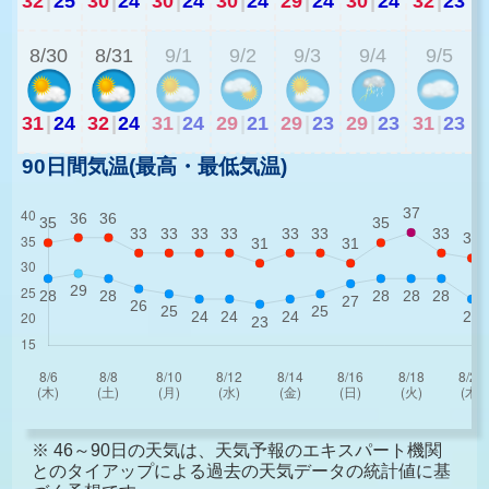
32
|
25
30
|
24
30
|
24
30
|
24
29
|
24
30
|
24
32
|
23
2
8/30
8/31
9/1
9/2
9/3
9/4
9/5
31
|
24
32
|
24
31
|
24
29
|
21
29
|
23
29
|
23
31
|
23
90日間気温(最高・最低気温)
※ 46～90日の天気は、天気予報のエキスパート機関
とのタイアップによる過去の天気データの統計値に基