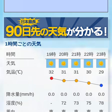
1時間ごとの天気
時間
19時
20時
21時
22時
23時
天気
気温(℃)
32
31
31
30
29
降水量(mm/h)
0.0
0.0
0.0
0.0
0.0
湿度(%)
-
72
73
75
78
風向
東
東
東
東
東