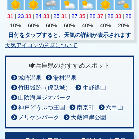
31
|
23
33
|
24
33
|
25
31
|
27
35
|
28
37
|
28
33
|
28
10%
60%
60%
60%
40%
40%
20%
日付をタップすると、天気の詳細が表示されます
天気アイコンの意味について
兵庫県のおすすめスポット
城崎温泉
湯村温泉
竹田城跡（虎臥城）
生野銀山
山陰海岸ジオパーク
神戸どうぶつ王国
南京町
六甲山
メリケンパーク
大蔵海岸公園