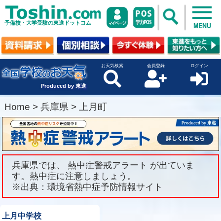
予備校・大学受験の東進ドットコム
MENU
お天気検索
会員登録
ログイン
Produced by 東進
Home
>
兵庫県
>
上月町
兵庫県では、 熱中症警戒アラート が出ていま
す。熱中症に注意しましょう。
※出典：環境省熱中症予防情報サイト
上月中学校