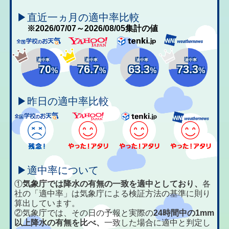
▶直近一ヵ月の適中率比較
※2026/07/07～2026/08/05集計の値
適中率
適中率
適中率
適中率
70
76.7
63.3
73.3
%
%
%
%
▶昨日の適中率比較
▶適中率について
①
気象庁では降水の有無の一致を適中としており、
各
社の「適中率」は気象庁による検証方法の基準に則り
算出しています。
②気象庁では、その日の予報と実際の
24時間中の1mm
以上降水の有無を比べ、
一致した場合に適中と判定し