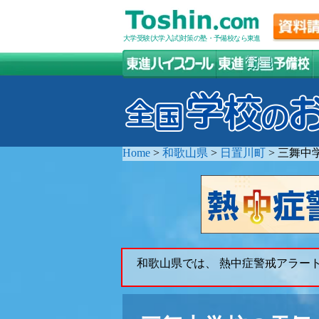
大学受験(大学入試)対策の塾・予備校なら東進
Home
>
和歌山県
>
日置川町
>
三舞中
和歌山県では、 熱中症警戒アラー