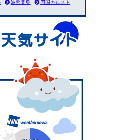
岳
波照間島
四国カルスト