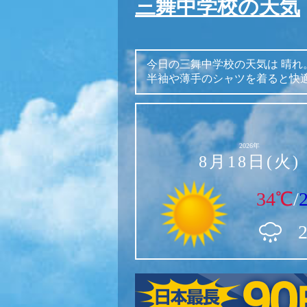
三舞中学校の天気
今日の三舞中学校の天気は
晴れ
半袖や薄手のシャツを着ると快
2026年
8月18日(火)
34℃
/