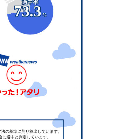
適中率
73.3
%
方法の基準に則り算出しています。
合に適中と判定しています。