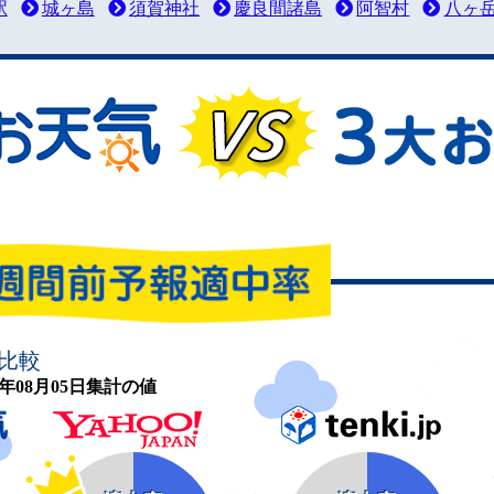
駅
城ヶ島
須賀神社
慶良間諸島
阿智村
八ヶ
比較
26年08月05日集計の値