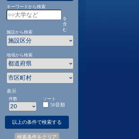
キーワードから検索
を
含
む
施設から検索
地域から検索
表示
件数
ソート
50音順
以上の条件で検索する
検索条件をクリア