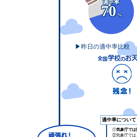
適中率
70
%
▶昨日の適中率比較
適中率について
①
気象庁では
②気象庁では