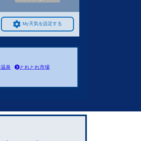
My天気を設定する
浜温泉
とれとれ市場