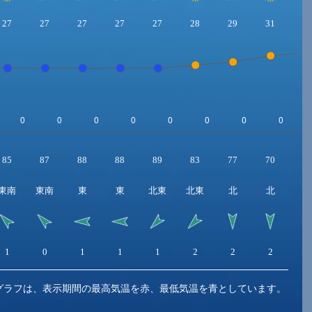
27
27
27
27
27
28
29
31
3
85
87
88
88
89
83
77
70
6
東南
東南
東
東
北東
北東
北
北
1
0
1
1
1
2
2
2
3
グラフは、表示期間の最高気温を赤、最低気温を青としています。