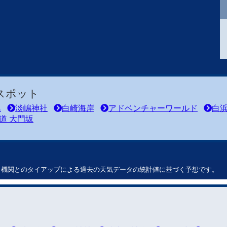
スポット
島
淡嶋神社
白崎海岸
アドベンチャーワールド
白
道 大門坂
ート機関とのタイアップによる過去の天気データの統計値に基づく予想です。