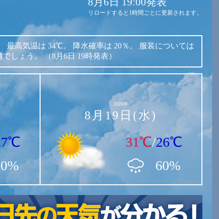
8月6日 19:00発表
リロードすると1時間ごとに更新されます。
。
最高気温は
34℃。
降水確率は
20％。
服装については
適でしょう。
（8月6日 19時発表）
2026年
8月19日(水)
27℃
31℃
/
26℃
20%
60%