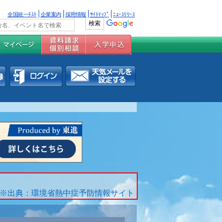
全国統一ﾃｽﾄ
企業案内
採用情報
ｻｲﾄﾏｯﾌﾟ
ﾆｭｰｽﾘﾘｰｽ
※出典：環境省熱中症予防情報サイト