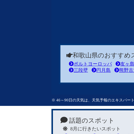
和歌山県のおすすめ
ポルトヨーロッパ
友ヶ
三段壁
円月島
熊野古
※ 46～90日の天気は、天気予報のエキスパ
話題のスポット
8月に行きたいスポット