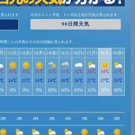
に見られます。
今日から１ヶ月先、１ヶ月以上先の天気が見られます。
90日間天気
1時間ごとの天気やその日の詳細が見られます。
(月)
(火)
(水)
(木)
(金)
(土)
(日)
(月)
(火)
(水)
11
12
13
14
15
16
17
18
19
2℃
33℃
33℃
31℃
32℃
32℃
32℃
34℃
34℃
31℃
5℃
24℃
25℃
24℃
24℃
26℃
26℃
27℃
27℃
26℃
0%
0%
0%
0%
60%
60%
60%
10%
20%
60%
2時
3時
4時
5時
6時
7時
8時
9時
10