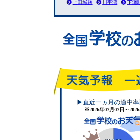
上田城跡
川平湾
下灘
頑張れ！学校のお天気
▶直近一ヵ月の適中率
※2026年07月07日～20