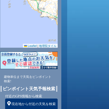
2
33
33
34
34
34
33
32
30
Leaflet
|
地理院タイル
6
61
57
55
54
53
59
65
71
東
南西
北西
北西
西
西
南西
南西
南西
建物単位まで天気をピンポイント
検索!
3
3
3
3
3
3
3
4
ピンポイント天気予報検索
付近のGPS情報から検索
現在地から付近の天気を検索