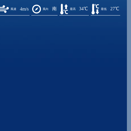
南
34℃
27℃
4m/s
風速
風向
最高
最低