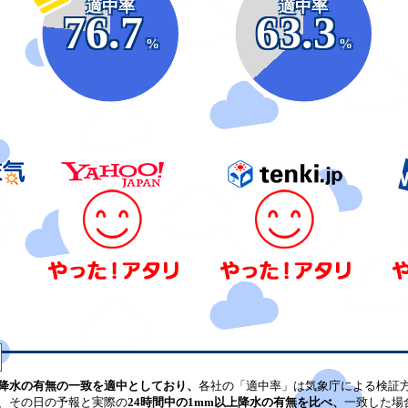
適中率
適中率
76.7
63.3
%
%
降水の有無の一致を適中としており、
各社の「適中率」は気象庁による検証
、その日の予報と実際の
24時間中の1mm以上降水の有無を比べ、
一致した場