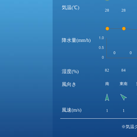
気温(℃)
28
28
降水量(mm/h)
82
84
湿度(%)
南
東南
風向き
風速(m/s)
1
1
※気温