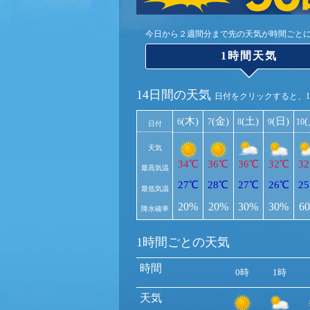
今日から２週間分まで先の天気が時間ごと
1時間天気
14日間の天気
日付をクリックすると、
(木)
(金)
(土)
(日)
6
7
8
9
10
日付
天気
34℃
36℃
36℃
32℃
3
最高気温
27℃
28℃
27℃
26℃
2
最低気温
20%
20%
30%
30%
6
降水確率
1時間ごとの天気
時間
0時
1時
天気