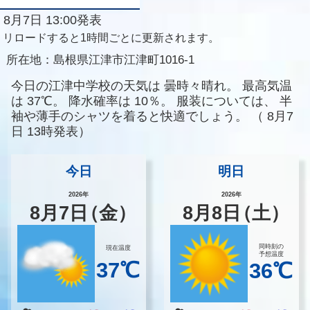
8月7日 13:00発表
リロードすると1時間ごとに更新されます。
所在地：
島根県江津市江津町1016-1
今日の江津中学校の天気は
曇時々晴れ。
最高気温
は
37℃。
降水確率は
10％。
服装については、
半
袖や薄手のシャツを着ると快適でしょう。
（
8月7
日 13時発表）
今日
明日
2026年
2026年
8
月
7
日
（金）
8
月
8
日
（土）
同時刻の
現在温度
予想温度
37℃
36℃