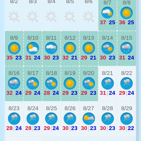
8/2
8/3
8/4
8/5
8/6
8/7
8/8
37
|
25
36
|
25
2
8/9
8/10
8/11
8/12
8/13
8/14
8/15
35
|
23
31
|
24
30
|
23
32
|
21
29
|
21
30
|
23
31
|
24
2
8/16
8/17
8/18
8/19
8/20
8/21
8/22
32
|
24
29
|
24
28
|
24
29
|
23
29
|
23
31
|
24
29
|
24
2
8/23
8/24
8/25
8/26
8/27
8/28
8/29
28
|
24
28
|
23
29
|
24
30
|
23
30
|
23
30
|
23
30
|
22
2