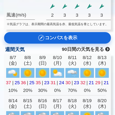
風速(m/s)
2
3
3
3
3
※気温グラフは、表示期間の最高気温を赤、最低気温を青としています。
コンパスを表示
週間天気
90日間の天気を見る
8/7
8/8
8/9
8/10
8/11
8/12
8/13
(金)
(土)
(日)
(月)
(火)
(水)
(木)
37
|
25
36
|
25
35
|
23
31
|
24
30
|
23
32
|
21
29
|
21
10%
20%
30%
0%
70%
0%
50%
8/14
8/15
8/16
8/17
8/18
8/19
8/20
(金)
(土)
(日)
(月)
(火)
(水)
(木)