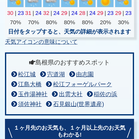
30
|
23
31
|
24
32
|
24
29
|
24
28
|
24
29
|
23
29
|
23
70%
70%
80%
80%
80%
20%
30%
日付をタップすると、天気の詳細が表示されます
天気アイコンの意味について
島根県のおすすめスポット
松江城
宍道湖
由志園
江島大橋
松江フォーゲルパーク
玉作湯神社
出雲大社
稲佐の浜
須佐神社
石見銀山(世界遺産)
１ヶ月先のお天気も、
１ヶ月以上先のお天気
もわかる!