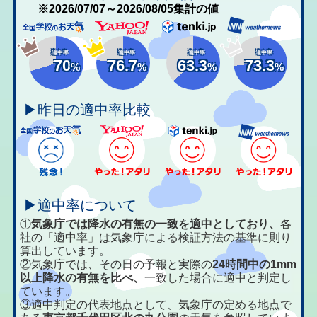
※2026/07/07～2026/08/05集計の値
適中率
適中率
適中率
適中率
70
76.7
63.3
73.3
%
%
%
%
▶昨日の適中率比較
▶適中率について
①
気象庁では降水の有無の一致を適中としており、
各
社の「適中率」は気象庁による検証方法の基準に則り
算出しています。
②気象庁では、その日の予報と実際の
24時間中の1mm
以上降水の有無を比べ、
一致した場合に適中と判定し
ています。
③適中判定の代表地点として、気象庁の定める地点で