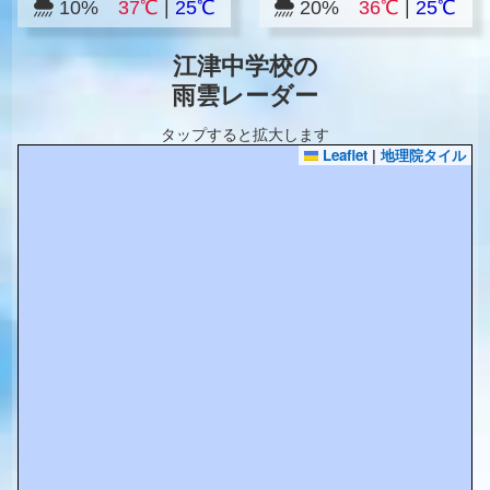
10%
37℃
|
25℃
20%
36℃
|
25℃
江津中学校の
雨雲レーダー
タップすると拡大します
Leaflet
|
地理院タイル