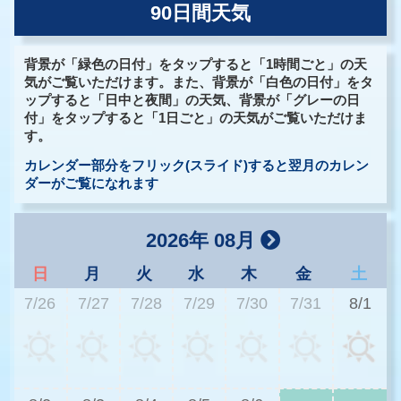
90日間天気
背景が「緑色の日付」をタップすると「1時間ごと」の天
気がご覧いただけます。また、背景が「白色の日付」をタ
ップすると「日中と夜間」の天気、背景が「グレーの日
付」をタップすると「1日ごと」の天気がご覧いただけま
す。
カレンダー部分をフリック(スライド)すると翌月のカレン
ダーがご覧になれます
2026年 08月
日
月
火
水
木
金
土
7/26
7/27
7/28
7/29
7/30
7/31
8/1
3