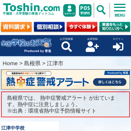
予備校・大学受験の東進ドットコム
MENU
お天気検索
会員登録
ログイン
Produced by 東進
Home
>
島根県
>
江津市
島根県では、 熱中症警戒アラート が出ていま
す。熱中症に注意しましょう。
※出典：環境省熱中症予防情報サイト
江津中学校