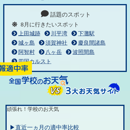
話題のスポット
8月に行きたいスポット
上田城跡
川平湾
下灘駅
城ヶ島
須賀神社
慶良間諸島
阿智村
八ヶ岳
波照間島
四国カルスト
頑張れ！学校のお天気
▶直近一ヵ月の適中率比較