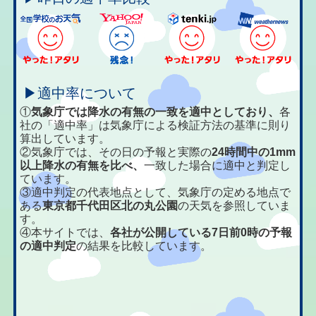
▶適中率について
①
気象庁では降水の有無の一致を適中としており、
各
社の「適中率」は気象庁による検証方法の基準に則り
算出しています。
②気象庁では、その日の予報と実際の
24時間中の1mm
以上降水の有無を比べ、
一致した場合に適中と判定し
ています。
③適中判定の代表地点として、気象庁の定める地点で
ある
東京都千代田区北の丸公園
の天気を参照していま
す。
④本サイトでは、
各社が公開している7日前0時の予報
の適中判定
の結果を比較しています。