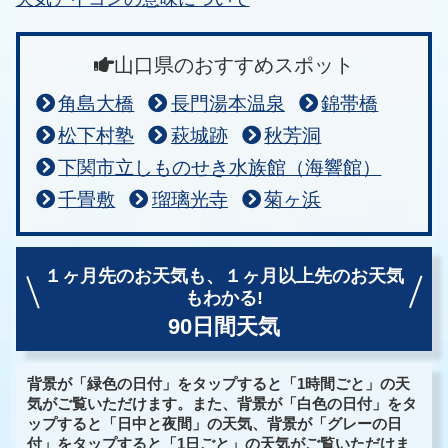
山口県のおすすめスポット
角島大橋
長門湯本温泉
錦帯橋
松下村塾
萩城跡
秋芳洞
下関市立しものせき水族館（海響館）
千畳敷
瑠璃光寺
菊ヶ浜
１ヶ月先のお天気も、
１ヶ月以上先のお天気
もわかる!
90日間天気
背景が「緑色の日付」をタップすると「1時間ごと」の天
気がご覧いただけます。また、背景が「白色の日付」をタ
ップすると「日中と夜間」の天気、背景が「グレーの日
付」をタップすると「1日ごと」の天気がご覧いただけま