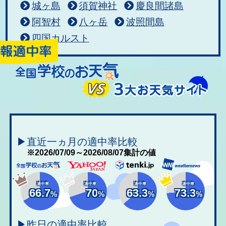
城ヶ島
須賀神社
慶良間諸島
阿智村
八ヶ岳
波照間島
四国カルスト
▶直近一ヵ月の適中率比較
※2026/07/09～2026/08/07集計の値
適中率
適中率
適中率
適中率
66.7
70
63.3
73.3
%
%
%
%
▶昨日の適中率比較