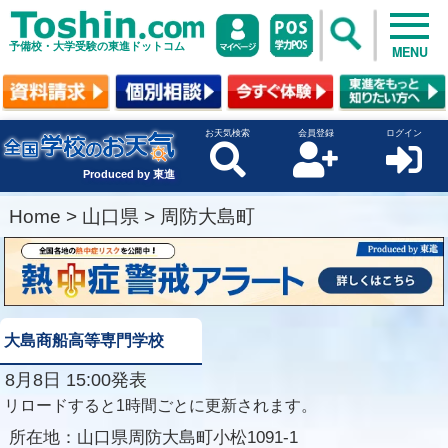
予備校・大学受験の東進ドットコム
MENU
お天気検索
会員登録
ログイン
Produced by 東進
Home
>
山口県
>
周防大島町
大島商船高等専門学校
8月8日 15:00発表
リロードすると1時間ごとに更新されます。
所在地：
山口県周防大島町小松1091-1