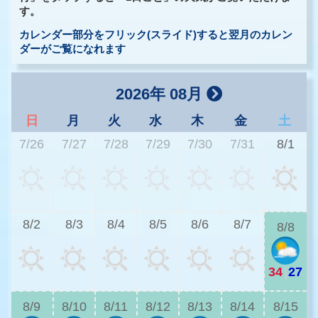
す。
カレンダー部分をフリック(スライド)すると翌月のカレン
ダーがご覧になれます
2026年 08月
日
月
火
水
木
金
土
7/26
7/27
7/28
7/29
7/30
7/31
8/1
3
8/2
8/3
8/4
8/5
8/6
8/7
8/8
34
|
27
3
8/9
8/10
8/11
8/12
8/13
8/14
8/15