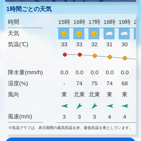
1時間ごとの天気
時間
15時
16時
17時
18時
19時
2
天気
気温(℃)
33
33
32
31
30
2
降水量(mm/h)
0.0
0.0
0.0
0.0
0.0
0
湿度(%)
-
74
75
74
68
7
風向
東
北東
北東
東
東
風速(m/s)
3
3
3
4
4
※気温グラフは、表示期間の最高気温を赤、最低気温を青としています。