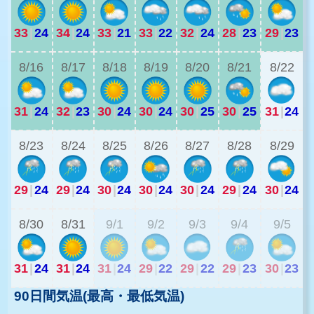
33
|
24
34
|
24
33
|
21
33
|
22
32
|
24
28
|
23
29
|
23
2
8/16
8/17
8/18
8/19
8/20
8/21
8/22
31
|
24
32
|
23
30
|
24
30
|
24
30
|
25
30
|
25
31
|
24
2
8/23
8/24
8/25
8/26
8/27
8/28
8/29
29
|
24
29
|
24
30
|
24
30
|
24
30
|
24
29
|
24
30
|
24
2
8/30
8/31
9/1
9/2
9/3
9/4
9/5
31
|
24
31
|
24
31
|
24
29
|
22
29
|
22
29
|
23
30
|
23
90日間気温(最高・最低気温)