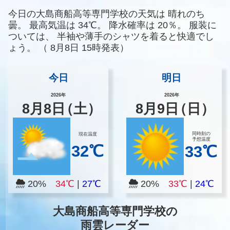
今日の大島商船高等専門学校の天気は
晴れのち
曇。
最高気温は
34℃。
降水確率は
20％。
服装に
ついては、
半袖や薄手のシャツを着ると快適でし
ょう。
（
8月8日 15時発表）
今日
明日
2026年
2026年
8
月
8
日
（土）
8
月
9
日
（日）
同時刻の
現在温度
予想温度
32℃
33℃
20%
34℃
|
27℃
20%
33℃
|
24℃
大島商船高等専門学校の
雨雲レーダー