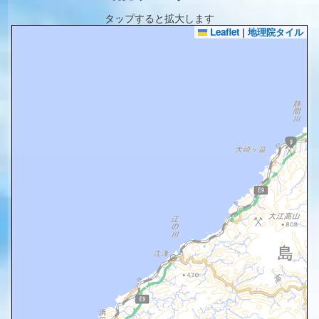
タップすると拡大します
Leaflet
|
地理院タイル