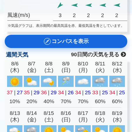
風速(m/s)
3
2
2
2
2
※気温グラフは、表示期間の最高気温を赤、最低気温を青としています。
コンパスを表示
週間天気
90日間の天気を見る
8/6
8/7
8/8
8/9
8/10
8/11
8/12
(木)
(金)
(土)
(日)
(月)
(火)
(水)
37
|
27
35
|
29
36
|
29
34
|
26
34
|
25
33
|
25
34
|
25
10%
20%
40%
70%
70%
60%
60%
8/13
8/14
8/15
8/16
8/17
8/18
8/19
(木)
(金)
(土)
(日)
(月)
(火)
(水)