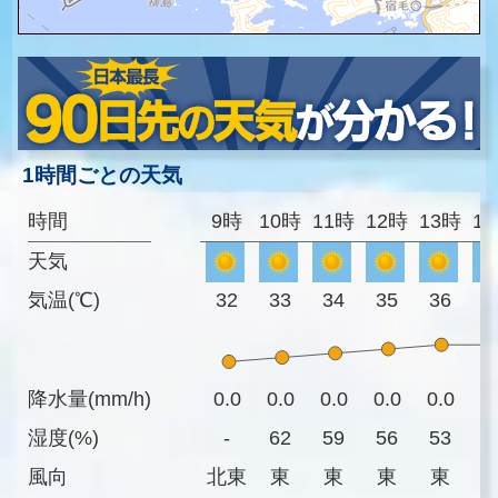
1時間ごとの天気
時間
9時
10時
11時
12時
13時
1
天気
気温(℃)
32
33
34
35
36
3
降水量(mm/h)
0.0
0.0
0.0
0.0
0.0
0
湿度(%)
-
62
59
56
53
5
風向
北東
東
東
東
東