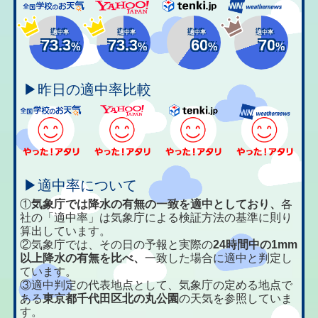
適中率
適中率
適中率
適中率
73.3
73.3
60
70
%
%
%
%
▶昨日の適中率比較
▶適中率について
①
気象庁では降水の有無の一致を適中としており、
各
社の「適中率」は気象庁による検証方法の基準に則り
算出しています。
②気象庁では、その日の予報と実際の
24時間中の1mm
以上降水の有無を比べ、
一致した場合に適中と判定し
ています。
③適中判定の代表地点として、気象庁の定める地点で
ある
東京都千代田区北の丸公園
の天気を参照していま
す。