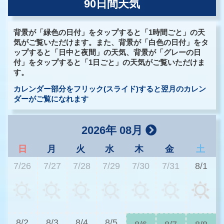
90日間天気
背景が「緑色の日付」をタップすると「1時間ごと」の天
気がご覧いただけます。また、背景が「白色の日付」をタ
ップすると「日中と夜間」の天気、背景が「グレーの日
付」をタップすると「1日ごと」の天気がご覧いただけま
す。
カレンダー部分をフリック(スライド)すると翌月のカレン
ダーがご覧になれます
2026年 08月
日
月
火
水
木
金
土
7/26
7/27
7/28
7/29
7/30
7/31
8/1
3
8/2
8/3
8/4
8/5