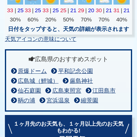
33
|
25
33
|
25
33
|
25
25
|
21
29
|
20
30
|
21
31
|
21
30%
60%
20%
50%
70%
70%
40%
日付をタップすると、天気の詳細が表示されます
天気アイコンの意味について
広島県のおすすめスポット
原爆ドーム
平和記念公園
広島城（鯉城）
厳島神社
仙石庭園
広島東照宮
江田島市
鞆の浦
宮浜温泉
縮景園
１ヶ月先のお天気も、
１ヶ月以上先のお天気
もわかる!