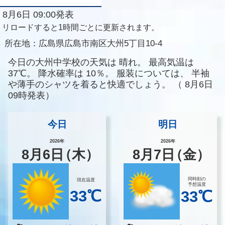
8月6日 09:00発表
リロードすると1時間ごとに更新されます。
所在地：
広島県広島市南区大州5丁目10-4
今日の大州中学校の天気は
晴れ。
最高気温は
37℃。
降水確率は
10％。
服装については、
半袖
や薄手のシャツを着ると快適でしょう。
（
8月6日
09時発表）
今日
明日
2026年
2026年
8
月
6
日
（木）
8
月
7
日
（金）
同時刻の
現在温度
予想温度
33℃
33℃