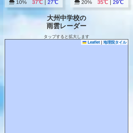
10%
37℃
|
27℃
20%
35℃
|
29℃
大州中学校の
雨雲レーダー
タップすると拡大します
Leaflet
|
地理院タイル