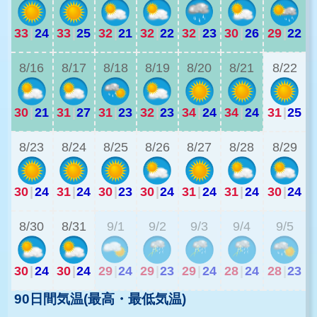
33
|
24
33
|
25
32
|
21
32
|
22
32
|
23
30
|
26
29
|
22
2
8/16
8/17
8/18
8/19
8/20
8/21
8/22
30
|
21
31
|
27
31
|
23
32
|
23
34
|
24
34
|
24
31
|
25
2
8/23
8/24
8/25
8/26
8/27
8/28
8/29
30
|
24
31
|
24
30
|
23
30
|
24
31
|
24
31
|
24
30
|
24
2
8/30
8/31
9/1
9/2
9/3
9/4
9/5
30
|
24
30
|
24
29
|
24
29
|
23
29
|
24
28
|
24
28
|
23
90日間気温(最高・最低気温)