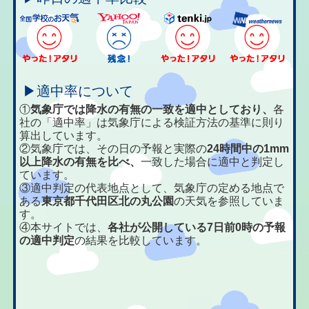
▶適中率について
①
気象庁では降水の有無の一致を適中としており、
各
社の「適中率」は気象庁による検証方法の基準に則り
算出しています。
②気象庁では、その日の予報と実際の
24時間中の1mm
以上降水の有無を比べ、
一致した場合に適中と判定し
ています。
③適中判定の代表地点として、気象庁の定める地点で
ある
東京都千代田区北の丸公園
の天気を参照していま
す。
④本サイトでは、
各社が公開している7日前0時の予報
の適中判定
の結果を比較しています。