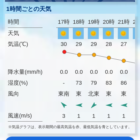
1時間ごとの天気
時間
17時
18時
19時
20時
21時
2
天気
気温(℃)
30
29
29
28
27
2
降水量(mm/h)
0.0
0.0
0.0
0.0
0.0
0
湿度(%)
-
73
79
83
86
8
風向
東南
東
北東
東
東
風速(m/s)
3
1
1
1
1
※気温グラフは、表示期間の最高気温を赤、最低気温を青としています。