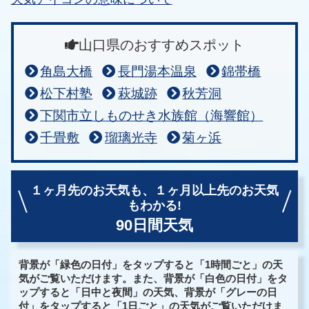
山口県のおすすめスポット
角島大橋
長門湯本温泉
錦帯橋
松下村塾
萩城跡
秋芳洞
下関市立しものせき水族館（海響館）
千畳敷
瑠璃光寺
菊ヶ浜
１ヶ月先のお天気も、
１ヶ月以上先のお天気
もわかる!
90日間天気
背景が「緑色の日付」をタップすると「1時間ごと」の天
気がご覧いただけます。また、背景が「白色の日付」をタ
ップすると「日中と夜間」の天気、背景が「グレーの日
付」をタップすると「1日ごと」の天気がご覧いただけま