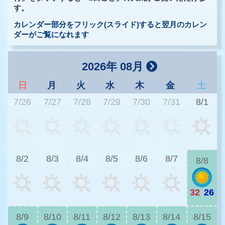
す。
カレンダー部分をフリック(スライド)すると翌月のカレン
ダーがご覧になれます
2026年 08月
日
月
火
水
木
金
土
7/26
7/27
7/28
7/29
7/30
7/31
8/1
3
8/2
8/3
8/4
8/5
8/6
8/7
8/8
32
|
26
2
8/9
8/10
8/11
8/12
8/13
8/14
8/15