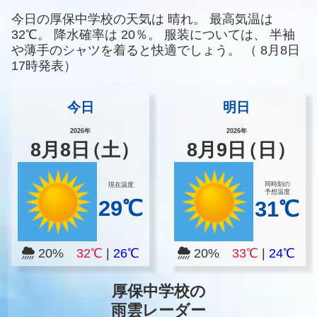
今日の厚保中学校の天気は
晴れ。
最高気温は
32℃。
降水確率は
20％。
服装については、
半袖
や薄手のシャツを着ると快適でしょう。
（
8月8日
17時発表）
今日
明日
2026年
2026年
8
月
8
日
（土）
8
月
9
日
（日）
同時刻の
現在温度
予想温度
29℃
31℃
20%
32℃
|
26℃
20%
33℃
|
24℃
厚保中学校の
雨雲レーダー