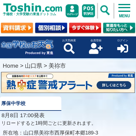
予備校・大学受験の東進ドットコム
MENU
お天気検索
会員登録
ログイン
Produced by 東進
Home
>
山口県
>
美祢市
厚保中学校
8月8日 17:00発表
リロードすると1時間ごとに更新されます。
所在地：
山口県美祢市西厚保町本郷189-3