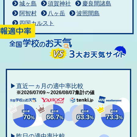
城ヶ島
須賀神社
慶良間諸島
阿智村
八ヶ岳
波照間島
四国カルスト
▶直近一ヵ月の適中率比較
※2026/07/09～2026/08/07集計の値
適中率
適中率
適中率
適中率
70
66.7
63.3
73.3
%
%
%
%
▶昨日の適中率比較