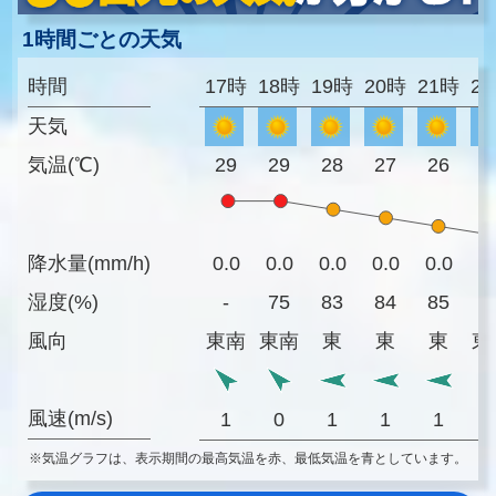
1時間ごとの天気
時間
17時
18時
19時
20時
21時
2
天気
気温(℃)
29
29
28
27
26
2
降水量(mm/h)
0.0
0.0
0.0
0.0
0.0
0
湿度(%)
-
75
83
84
85
8
風向
東南
東南
東
東
東
東
風速(m/s)
1
0
1
1
1
※気温グラフは、表示期間の最高気温を赤、最低気温を青としています。