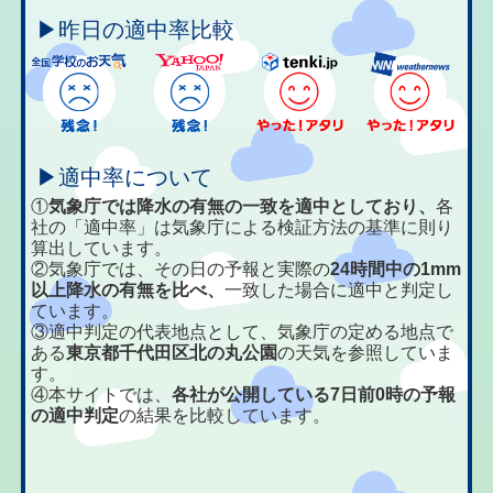
▶昨日の適中率比較
▶適中率について
①
気象庁では降水の有無の一致を適中としており、
各
社の「適中率」は気象庁による検証方法の基準に則り
算出しています。
②気象庁では、その日の予報と実際の
24時間中の1mm
以上降水の有無を比べ、
一致した場合に適中と判定し
ています。
③適中判定の代表地点として、気象庁の定める地点で
ある
東京都千代田区北の丸公園
の天気を参照していま
す。
④本サイトでは、
各社が公開している7日前0時の予報
の適中判定
の結果を比較しています。