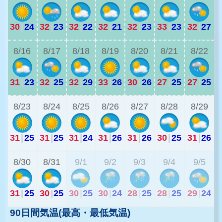
30
|
24
32
|
23
32
|
22
32
|
21
32
|
23
33
|
23
32
|
27
2
8/16
8/17
8/18
8/19
8/20
8/21
8/22
31
|
23
32
|
25
32
|
29
33
|
26
30
|
26
27
|
25
27
|
25
2
8/23
8/24
8/25
8/26
8/27
8/28
8/29
31
|
25
31
|
25
31
|
24
31
|
26
31
|
26
30
|
25
31
|
26
2
8/30
8/31
9/1
9/2
9/3
9/4
9/5
31
|
25
30
|
25
30
|
25
30
|
24
28
|
25
28
|
25
29
|
24
90日間気温(最高・最低気温)