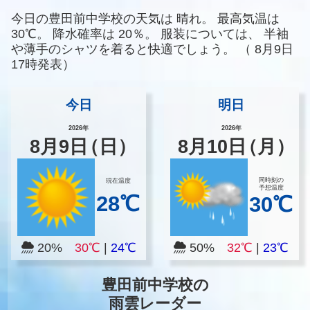
今日の豊田前中学校の天気は
晴れ。
最高気温は
30℃。
降水確率は
20％。
服装については、
半袖
や薄手のシャツを着ると快適でしょう。
（
8月9日
17時発表）
今日
明日
2026年
2026年
8
月
9
日
（日）
8
月
10
日
（月）
同時刻の
現在温度
予想温度
28℃
30℃
20%
30℃
|
24℃
50%
32℃
|
23℃
豊田前中学校の
雨雲レーダー