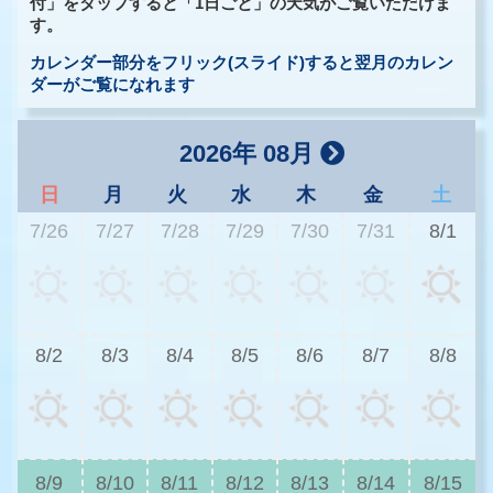
付」をタップすると「1日ごと」の天気がご覧いただけま
す。
カレンダー部分をフリック(スライド)すると翌月のカレン
ダーがご覧になれます
2026年 08月
日
月
火
水
木
金
土
7/26
7/27
7/28
7/29
7/30
7/31
8/1
3
8/2
8/3
8/4
8/5
8/6
8/7
8/8
2
8/9
8/10
8/11
8/12
8/13
8/14
8/15