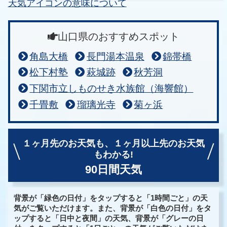
天気アイコンの意味について
山口県のおすすめスポット
角島大橋
長門湯本温泉
錦帯橋
松下村塾
萩城跡
秋芳洞
下関市立しものせき水族館（海響館）
千畳敷
瑠璃光寺
菊ヶ浜
１ヶ月先のお天気も、
１ヶ月以上先のお天気
もわかる!
90日間天気
背景が「緑色の日付」をタップすると「1時間ごと」の天
気がご覧いただけます。また、背景が「白色の日付」をタ
ップすると「日中と夜間」の天気、背景が「グレーの日