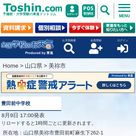
予備校・大学受験の東進ドットコム
MENU
お天気検索
会員登録
ログイン
Produced by 東進
Home
>
山口県
>
美祢市
豊田前中学校
8月9日 17:00発表
リロードすると1時間ごとに更新されます。
所在地：
山口県美祢市豊田前町麻生下262-1