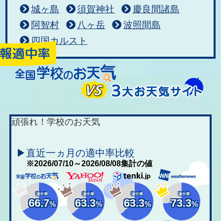
城ヶ島
須賀神社
慶良間諸島
阿智村
八ヶ岳
波照間島
四国カルスト
頑張れ！学校のお天気
▶直近一ヵ月の適中率比較
※2026/07/10～2026/08/08集計の値
適中率
適中率
適中率
適中率
66.7
63.3
63.3
73.3
%
%
%
%