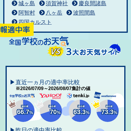
城ヶ島
須賀神社
慶良間諸島
阿智村
八ヶ岳
波照間島
四国カルスト
▶直近一ヵ月の適中率比較
※2026/07/09～2026/08/07集計の値
適中率
適中率
適中率
適中率
66.7
70
63.3
73.3
%
%
%
%
▶昨日の適中率比較