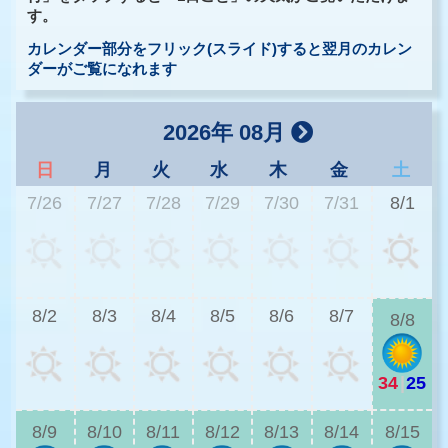
す。
カレンダー部分をフリック(スライド)すると翌月のカレン
ダーがご覧になれます
2026年 08月
日
月
火
水
木
金
土
7/26
7/27
7/28
7/29
7/30
7/31
8/1
2
8/2
8/3
8/4
8/5
8/6
8/7
8/8
34
|
25
2
8/9
8/10
8/11
8/12
8/13
8/14
8/15