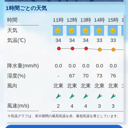
1時間ごとの天気
時間
11時
12時
13時
14時
15時
1
天気
気温(℃)
34
34
34
33
33
3
降水量(mm/h)
0.0
0.0
0.0
0.0
0.0
0
湿度(%)
-
67
70
73
76
7
風向
北東
北東
北東
北東
北東
北
風速(m/s)
2
4
4
3
3
※気温グラフは、表示期間の最高気温を赤、最低気温を青としています。