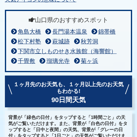
山口県のおすすめスポット
角島大橋
長門湯本温泉
錦帯橋
松下村塾
萩城跡
秋芳洞
下関市立しものせき水族館（海響館）
千畳敷
瑠璃光寺
菊ヶ浜
１ヶ月先のお天気も、
１ヶ月以上先のお天気
もわかる!
90日間天気
背景が「緑色の日付」をタップすると「1時間ごと」の天
気がご覧いただけます。また、背景が「白色の日付」をタ
ップすると「日中と夜間」の天気、背景が「グレーの日
付」をタップすると「1日ごと」の天気がご覧いただけま