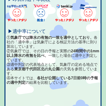
▶適中率について
①
気象庁では降水の有無の一致を適中としており、
各
社の「適中率」は気象庁による検証方法の基準に則り
算出しています。
②気象庁では、その日の予報と実際の
24時間中の1mm
以上降水の有無を比べ、
一致した場合に適中と判定し
ています。
③適中判定の代表地点として、気象庁の定める地点で
ある
東京都千代田区北の丸公園
の天気を参照していま
す。
④本サイトでは、
各社が公開している7日前0時の予報
の適中判定
の結果を比較しています。