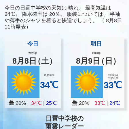
今日の日置中学校の天気は
晴れ。
最高気温は
34℃。
降水確率は
20％。
服装については、
半袖
や薄手のシャツを着ると快適でしょう。
（
8月8日
11時発表）
今日
明日
2026年
2026年
8
月
8
日
（土）
8
月
9
日
（日）
同時刻の
現在温度
予想温度
34℃
33℃
20%
34℃
|
25℃
20%
33℃
|
24℃
日置中学校の
雨雲レーダー