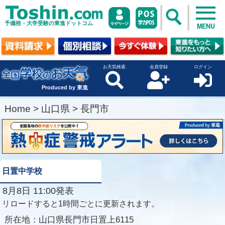
予備校・大学受験の東進ドットコム
MENU
お天気検索
会員登録
ログイン
Produced by 東進
Home
>
山口県
>
長門市
日置中学校
8月8日 11:00発表
リロードすると1時間ごとに更新されます。
所在地：
山口県長門市日置上6115