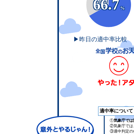
66.7
%
▶昨日の適中率比較
適中率について
①
気象庁では
②気象庁では
③適中判定の