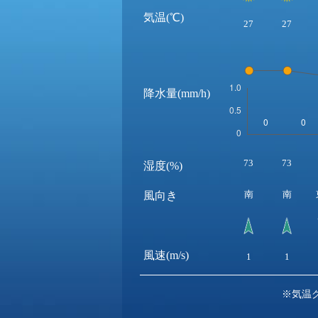
気温(℃)
27
27
降水量(mm/h)
73
73
湿度(%)
南
南
風向き
風速(m/s)
1
1
※気温