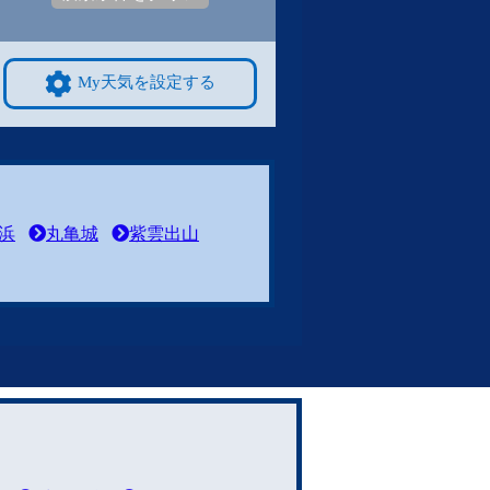
My天気を設定する
浜
丸亀城
紫雲出山