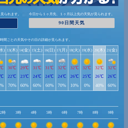
に見られます。
今日から１ヶ月先、１ヶ月以上先の天気が見られます。
90日間天気
1時間ごとの天気やその日の詳細が見られます。
(水)
(木)
(金)
(土)
(日)
(月)
(火)
(水)
(木)
(金)
13
14
15
16
17
18
19
20
21
3℃
30℃
29℃
31℃
31℃
32℃
32℃
32℃
32℃
32℃
3℃
22℃
23℃
24℃
24℃
24℃
26℃
25℃
26℃
26℃
0%
70%
60%
60%
60%
70%
10%
0%
40%
60%
2時
3時
4時
5時
6時
7時
8時
9時
10