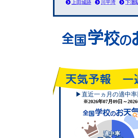
上田城跡
川平湾
下灘
▶直近一ヵ月の適中率
※2026年07月09日～20
適中率