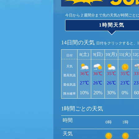
今日から２週間分まで先の天気が時間ごと
1時間天気
14日間の天気
日付をクリックすると、
(土)
(日)
(月)
(火)
8
9
10
11
12
日付
天気
36℃
36℃
35℃
35℃
3
最高気温
27℃
26℃
26℃
23℃
2
最低気温
10%
20%
30%
0%
6
降水確率
1時間ごとの天気
時間
0時
1時
天気