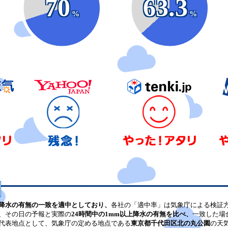
70
63.3
%
%
降水の有無の一致を適中としており、
各社の「適中率」は気象庁による検証
、その日の予報と実際の
24時間中の1mm以上降水の有無を比べ、
一致した場
代表地点として、気象庁の定める地点である
東京都千代田区北の丸公園
の天