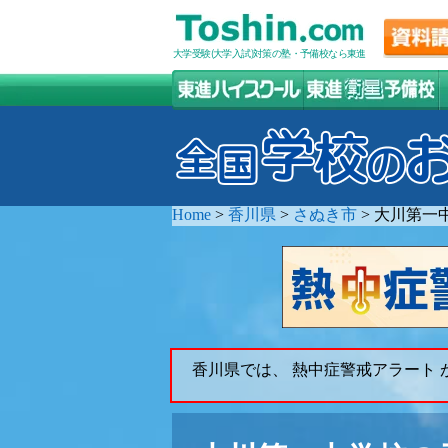
大学受験(大学入試)対策の塾・予備校なら東進
Home
>
香川県
>
さぬき市
>
大川第一
香川県では、 熱中症警戒アラート