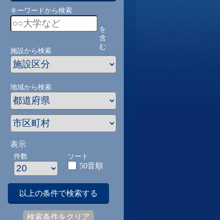
キーワードから検索
を
含
む
施設から検索
地域から検索
表示
件数
ソート
50音順
以上の条件で検索する
検索条件をクリア