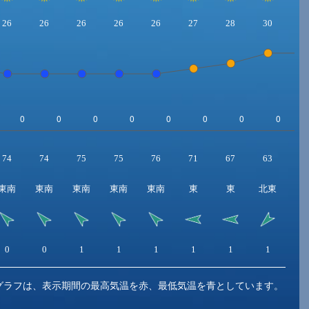
26
26
26
26
26
27
28
30
3
74
74
75
75
76
71
67
63
6
東南
東南
東南
東南
東南
東
東
北東
北
0
0
1
1
1
1
1
1
2
グラフは、表示期間の最高気温を赤、最低気温を青としています。