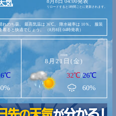
8月8日 04:00発表
天気
リロードすると1時間ごとに更新されます。
晴れのち曇。
最高気温は
36℃。
降水確率は
10％。
服装
を着ると快適でしょう。
（8月8日 04時発表）
2026年
8月21日(金)
26℃
32℃
/
26℃
40%
60%