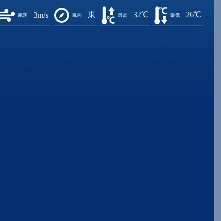
東
32℃
26℃
3m/s
風速
風向
最高
最低