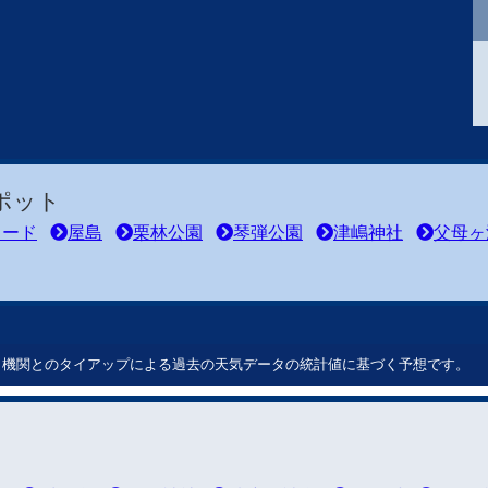
ポット
ロード
屋島
栗林公園
琴弾公園
津嶋神社
父母ヶ
ート機関とのタイアップによる過去の天気データの統計値に基づく予想です。