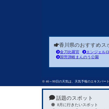
香川県のおすすめス
金刀比羅宮
エンジェル
国営讃岐まんのう公園
※ 46～90日の天気は、天気予報のエキスパ
話題のスポット
8月に行きたいスポット