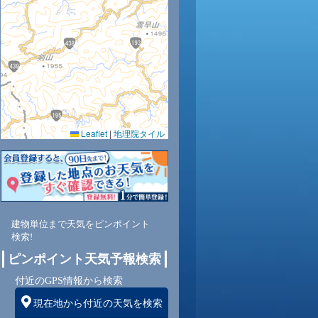
0
31
32
32
32
31
31
31
30
Leaflet
|
地理院タイル
0
58
55
57
59
60
62
63
64
東
北東
北東
北東
北東
東
東
東
東
建物単位まで天気をピンポイント
検索!
3
3
3
3
3
3
3
3
ピンポイント天気予報検索
付近のGPS情報から検索
現在地から付近の天気を検索