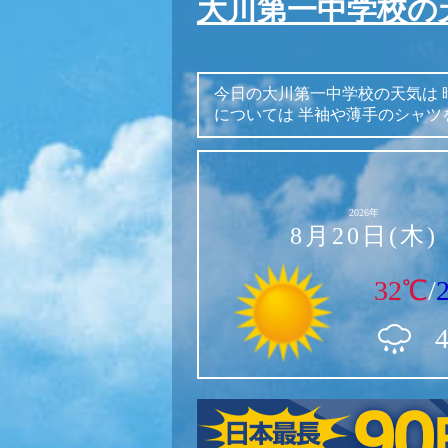
大川第一中学校の
今日の大川第一中学校の天気は
については
半袖や薄手のシャツ
2026年
8月20日(木)
32℃
/