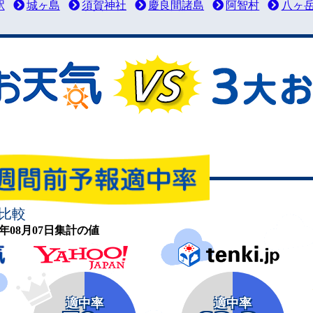
駅
城ヶ島
須賀神社
慶良間諸島
阿智村
八ヶ
比較
26年08月07日集計の値
適中率
適中率