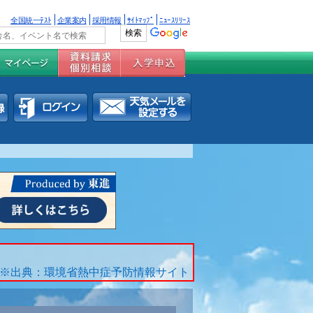
全国統一ﾃｽﾄ
企業案内
採用情報
ｻｲﾄﾏｯﾌﾟ
ﾆｭｰｽﾘﾘｰｽ
※出典：環境省熱中症予防情報サイト