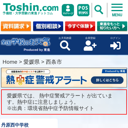
予備校・大学受験の東進ドットコム
MENU
お天気検索
会員登録
ログイン
Produced by 東進
Home
>
愛媛県
>
西条市
愛媛県では、 熱中症警戒アラート が出ていま
す。熱中症に注意しましょう。
※出典：環境省熱中症予防情報サイト
丹原西中学校