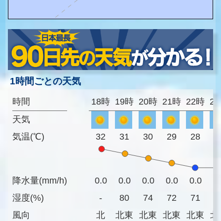
1時間ごとの天気
時間
18時
19時
20時
21時
22時
2
天気
気温(℃)
32
31
30
29
28
2
降水量(mm/h)
0.0
0.0
0.0
0.0
0.0
0
湿度(%)
-
80
74
72
71
7
風向
北
北東
北東
北東
北東
北