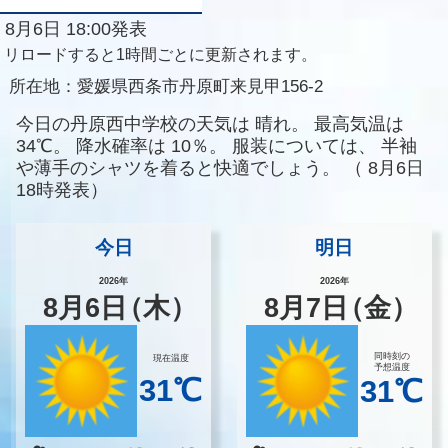
8月6日 18:00発表
リロードすると1時間ごとに更新されます。
所在地：
愛媛県西条市丹原町来見甲156-2
今日の丹原西中学校の天気は
晴れ。
最高気温は
34℃。
降水確率は
10％。
服装については、
半袖
や薄手のシャツを着ると快適でしょう。
（
8月6日
18時発表）
今日
明日
2026年
2026年
8
月
6
日
（木）
8
月
7
日
（金）
同時刻の
現在温度
予想温度
31℃
31℃