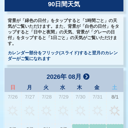
90日間天気
背景が「緑色の日付」をタップすると「1時間ごと」の天
気がご覧いただけます。また、背景が「白色の日付」をタ
ップすると「日中と夜間」の天気、背景が「グレーの日
付」をタップすると「1日ごと」の天気がご覧いただけま
す。
カレンダー部分をフリック(スライド)すると翌月のカレン
ダーがご覧になれます
2026年 08月
日
月
火
水
木
金
土
7/26
7/27
7/28
7/29
7/30
7/31
8/1
3