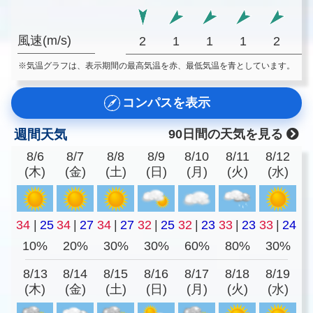
風速(m/s)
2
1
1
1
2
※気温グラフは、表示期間の最高気温を赤、最低気温を青としています。
コンパスを表示
週間天気
90日間の天気を見る
8/6
8/7
8/8
8/9
8/10
8/11
8/12
(木)
(金)
(土)
(日)
(月)
(火)
(水)
34
|
25
34
|
27
34
|
27
32
|
25
32
|
23
33
|
23
33
|
24
10%
20%
30%
30%
60%
80%
30%
8/13
8/14
8/15
8/16
8/17
8/18
8/19
(木)
(金)
(土)
(日)
(月)
(火)
(水)