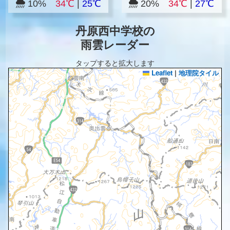
10%
34℃
|
25℃
20%
34℃
|
27℃
丹原西中学校の
雨雲レーダー
タップすると拡大します
Leaflet
|
地理院タイル