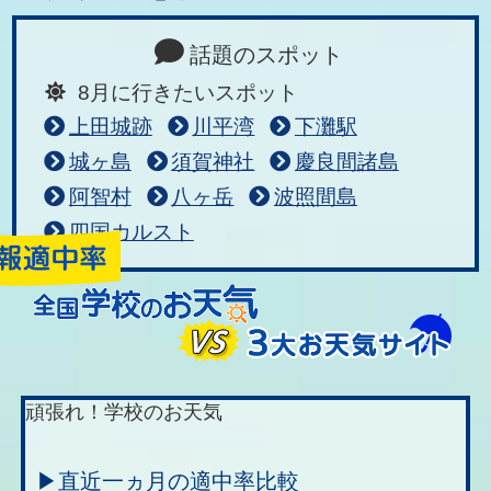
話題のスポット
8月に行きたいスポット
上田城跡
川平湾
下灘駅
城ヶ島
須賀神社
慶良間諸島
阿智村
八ヶ岳
波照間島
四国カルスト
頑張れ！学校のお天気
▶直近一ヵ月の適中率比較