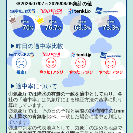
※2026/07/07～2026/08/05集計の値
適中率
適中率
適中率
適中率
70
76.7
63.3
73.3
%
%
%
%
▶昨日の適中率比較
▶適中率について
①
気象庁では降水の有無の一致を適中としており、
各
社の「適中率」は気象庁による検証方法の基準に則り
算出しています。
②気象庁では、その日の予報と実際の
24時間中の1mm
以上降水の有無を比べ、
一致した場合に適中と判定し
ています。
③適中判定の代表地点として、気象庁の定める地点で