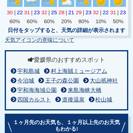
30
|
22
31
|
23
32
|
25
28
|
21
29
|
23
32
|
22
31
|
23
60%
60%
60%
20%
80%
10%
50%
日付をタップすると、天気の詳細が表示されます
天気アイコンの意味について
愛媛県のおすすめスポット
宇和島城
村上海賊ミュージアム
今治城
王子の森公園
大山祇神社
宇和海海域公園
来島海峡大橋
四国カルスト
道後温泉
松山城
１ヶ月先のお天気も、
１ヶ月以上先のお天気
もわかる!