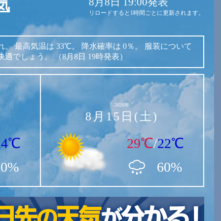
8月8日 19:00発表
気
リロードすると1時間ごとに更新されます。
れ。
最高気温は
33℃。
降水確率は
0％。
服装について
快適でしょう。
（8月8日 19時発表）
2026年
8月15日(土)
24℃
29℃
/
22℃
70%
60%