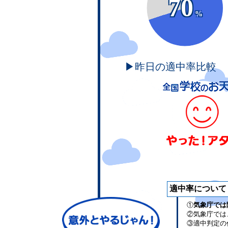
70
%
▶昨日の適中率比較
適中率について
①
気象庁では
②気象庁では
③適中判定の