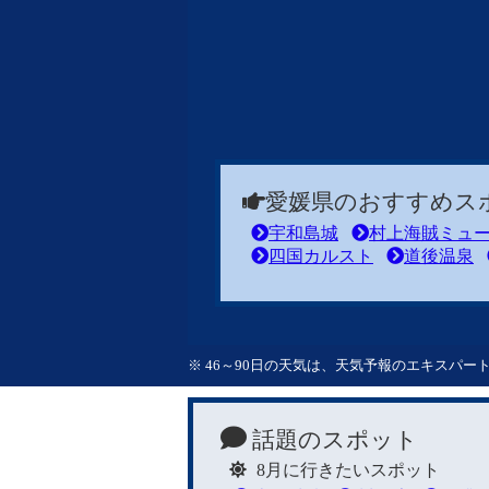
愛媛県のおすすめス
宇和島城
村上海賊ミュ
四国カルスト
道後温泉
※ 46～90日の天気は、天気予報のエキスパ
話題のスポット
8月に行きたいスポット