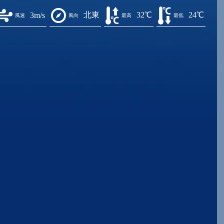
北東
32℃
24℃
3m/s
風速
風向
最高
最低