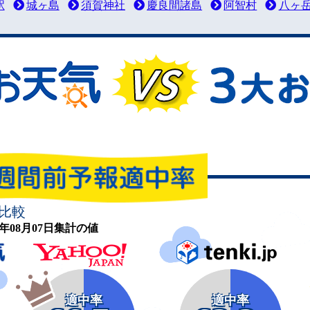
駅
城ヶ島
須賀神社
慶良間諸島
阿智村
八ヶ
比較
26年08月07日集計の値
適中率
適中率