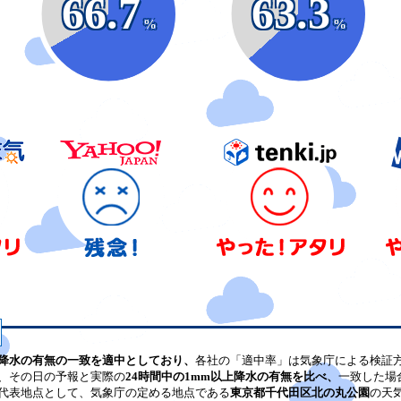
66.7
63.3
%
%
降水の有無の一致を適中としており、
各社の「適中率」は気象庁による検証
、その日の予報と実際の
24時間中の1mm以上降水の有無を比べ、
一致した場
代表地点として、気象庁の定める地点である
東京都千代田区北の丸公園
の天