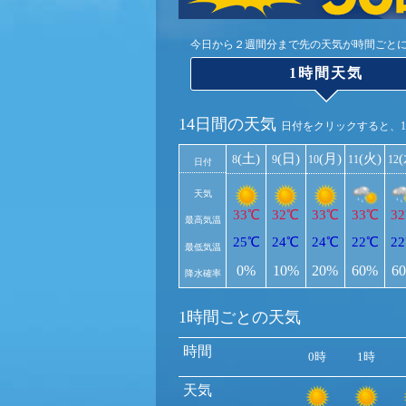
今日から２週間分まで先の天気が時間ごと
1時間天気
14日間の天気
日付をクリックすると、
(土)
(日)
(月)
(火)
8
9
10
11
12
日付
天気
33℃
32℃
33℃
33℃
3
最高気温
25℃
24℃
24℃
22℃
2
最低気温
0%
10%
20%
60%
6
降水確率
1時間ごとの天気
時間
0時
1時
天気