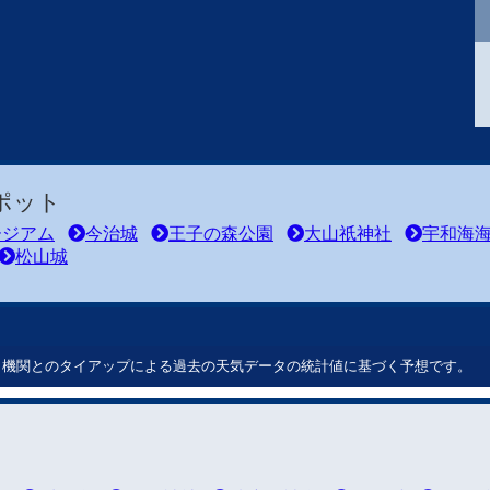
ポット
ージアム
今治城
王子の森公園
大山祇神社
宇和海
松山城
ート機関とのタイアップによる過去の天気データの統計値に基づく予想です。