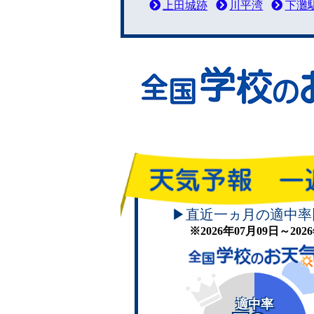
上田城跡
川平湾
下灘
▶直近一ヵ月の適中率
※2026年07月09日～20
適中率