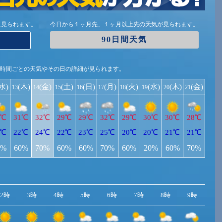
に見られます。
今日から１ヶ月先、１ヶ月以上先の天気が見られます。
90日間天気
1時間ごとの天気やその日の詳細が見られます。
(水)
(木)
(金)
(土)
(日)
(月)
(火)
(水)
(木)
(金)
13
14
15
16
17
18
19
20
21
2℃
31℃
32℃
29℃
29℃
32℃
29℃
30℃
30℃
28℃
2℃
22℃
24℃
22℃
23℃
25℃
20℃
20℃
21℃
21℃
0%
60%
70%
60%
60%
70%
60%
20%
60%
70%
2時
3時
4時
5時
6時
7時
8時
9時
10