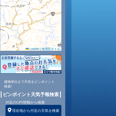
0
31
32
31
30
30
31
31
30
Leaflet
|
地理院タイル
7
63
59
65
72
63
63
65
68
東
北東
北東
北東
北東
東
北東
北東
北東
建物単位まで天気をピンポイント
検索!
4
4
4
3
3
3
3
3
ピンポイント天気予報検索
付近のGPS情報から検索
現在地から付近の天気を検索