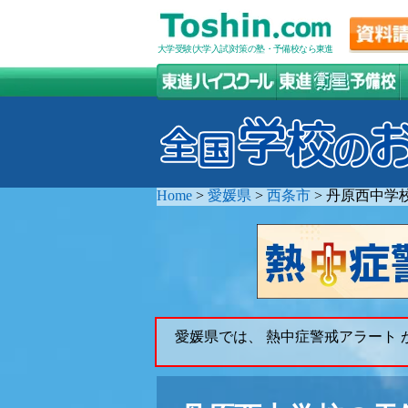
大学受験(大学入試)対策の塾・予備校なら東進
Home
>
愛媛県
>
西条市
>
丹原西中学
愛媛県では、 熱中症警戒アラート