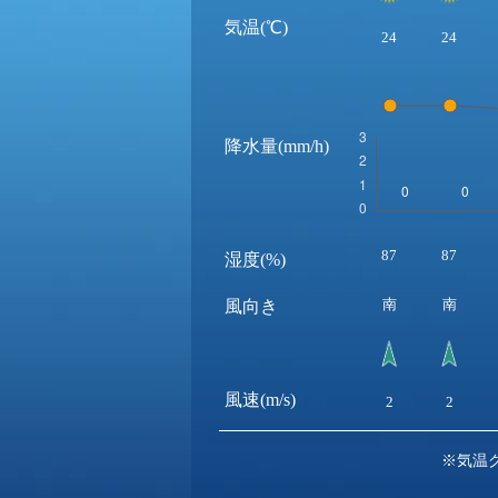
気温(℃)
24
24
降水量(mm/h)
87
87
湿度(%)
南
南
風向き
風速(m/s)
2
2
※気温