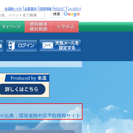
全国統一ﾃｽﾄ
企業案内
採用情報
ｻｲﾄﾏｯﾌﾟ
ﾆｭｰｽﾘﾘｰｽ
※出典：環境省熱中症予防情報サイト