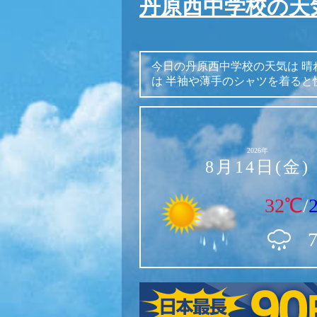
丹原西中学校の天
今日の丹原西中学校の天気は
晴
は
半袖や薄手のシャツを着ると
2026年
8月14日(金)
32℃
/