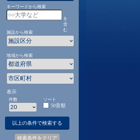
キーワードから検索
を
含
む
施設から検索
地域から検索
表示
件数
ソート
50音順
以上の条件で検索する
検索条件をクリア