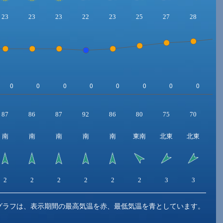
23
23
23
22
23
25
27
28
3
87
86
87
92
86
80
75
70
6
南
南
南
南
南
東南
北東
北東
北
2
2
2
2
2
2
3
3
3
グラフは、表示期間の最高気温を赤、最低気温を青としています。