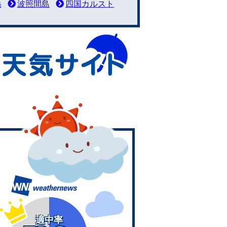
岳
波照間島
四国カルスト
適中率