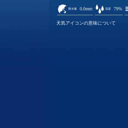
0.0mm
79%
降水量
湿度
天気アイコンの意味について