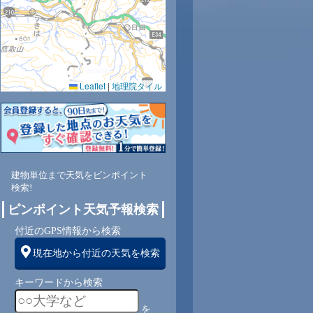
0.0
0.0
0.0
0.0
0.0
0.0
0.0
0.0
0.0
65
64
64
65
67
70
74
75
77
Leaflet
|
地理院タイル
東
東
東
東
東
東
東
東
東
4
4
4
4
3
3
3
3
2
建物単位まで天気をピンポイント
検索!
ピンポイント天気予報検索
付近のGPS情報から検索
現在地から付近の天気を検索
キーワードから検索
を