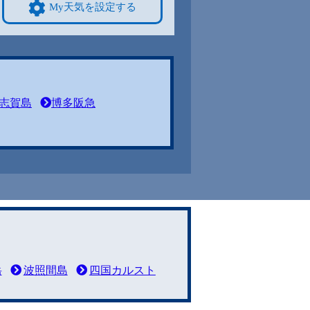
My天気を設定する
志賀島
博多阪急
岳
波照間島
四国カルスト