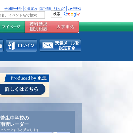
全国統一ﾃｽﾄ
企業案内
採用情報
ｻｲﾄﾏｯﾌﾟ
ﾆｭｰｽﾘﾘｰｽ
菅生中学校の
雨雲レーダー
クリックすると拡大します