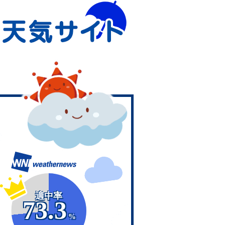
適中率
73.3
%