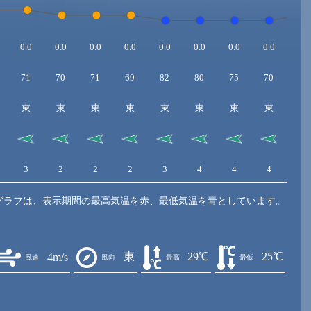
0.0
0.0
0.0
0.0
0.0
0.0
0.0
0.0
0.0
71
70
71
69
82
80
75
70
67
東
東
東
東
東
東
東
東
東
3
2
2
2
3
4
4
4
4
グラフは、表示期間の最高気温を赤、最低気温を青としています。
東
29℃
25℃
4m/s
風速
風向
最高
最低