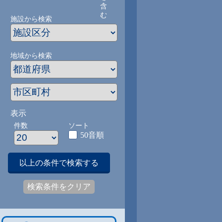
含
む
施設から検索
地域から検索
表示
件数
ソート
50音順
以上の条件で検索する
検索条件をクリア