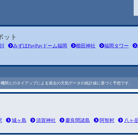
ポット
川
みずほPayPayドーム福岡
櫛田神社
福岡タワー
ート機関とのタイアップによる過去の天気データの統計値に基づく予想です。
駅
城ヶ島
須賀神社
慶良間諸島
阿智村
八ヶ