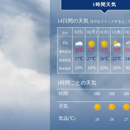
1時間天気
14日間の天気
日付をクリックすると、
(日)
(月)
(火)
(水)
9
10
11
12
13
日付
天気
30℃
32℃
33℃
32℃
3
最高気温
27℃
27℃
26℃
22℃
2
最低気温
10%
10%
20%
30%
9
降水確率
1時間ごとの天気
時間
0時
1時
2時
天気
気温(℃)
28
28
27