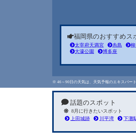
福岡県のおすすめス
太宰府天満宮
糸島
柳
大濠公園
博多座
※ 46～90日の天気は、天気予報のエキスパ
話題のスポット
8月に行きたいスポット
上田城跡
川平湾
下灘