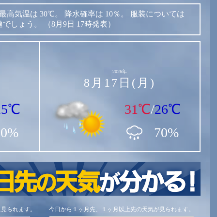
最高気温は
30℃。
降水確率は
10％。
服装については
適でしょう。
（8月9日 17時発表）
2026年
8月17日(月)
25℃
31℃
/
26℃
30%
70%
に見られます。
今日から１ヶ月先、１ヶ月以上先の天気が見られます。