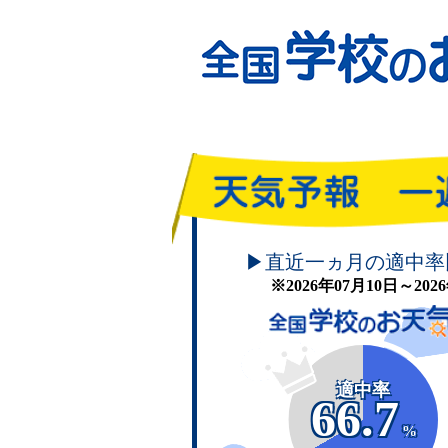
頑張れ！学校のお天気
▶直近一ヵ月の適中率
※2026年07月10日～20
適中率
66.7
%