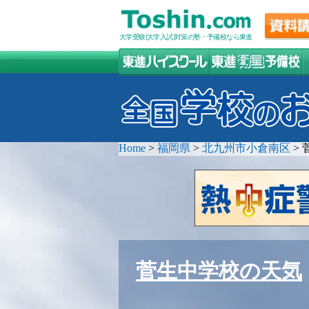
大学受験(大学入試)対策の塾・予備校なら東進
Home
>
福岡県
>
北九州市小倉南区
>
菅生中学校の天気