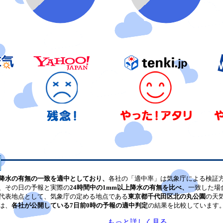
降水の有無の一致を適中としており、
各社の「適中率」は気象庁による検証
、その日の予報と実際の
24時間中の1mm以上降水の有無を比べ、
一致した場
代表地点として、気象庁の定める地点である
東京都千代田区北の丸公園
の天
は、
各社が公開している7日前0時の予報の適中判定
の結果を比較しています
もっと詳しく見る