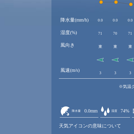
降水量(mm/h)
0.0
0.0
0.0
湿度(%)
71
70
71
風向き
東
東
東
風速(m/s)
3
3
3
※気温
0.0mm
74%
降水量
湿度
天気アイコンの意味について