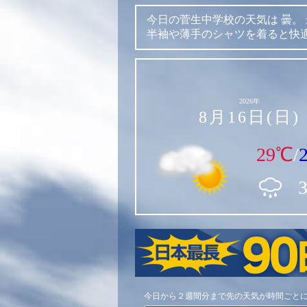
今日の菅生中学校の天気は
曇。
半袖や薄手のシャツを着ると快
2026年
8月16日(日)
29℃
/
今日から２週間分まで先の天気が時間ごと