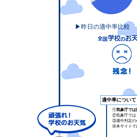
▶昨日の適中率比較
適中率について
①
気象庁では
②気象庁では
③適中判定の
④本サイトで