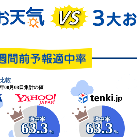
比較
26年08月08日集計の値
適中率
適中率
63.3
63.3
%
%