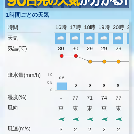
1時間ごとの天気
時間
16時
17時
18時
19時
20時
2
天気
気温(℃)
30
30
29
29
29
2
降水量(mm/h)
湿度(%)
-
77
71
74
77
8
風向
東
東
東
東
東
風速(m/s)
3
2
2
2
2