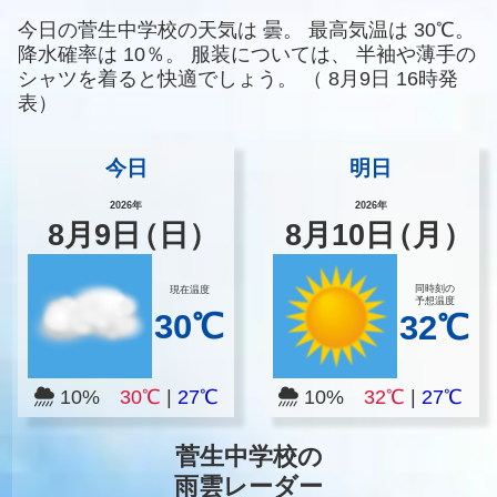
今日の菅生中学校の天気は
曇。
最高気温は
30℃。
降水確率は
10％。
服装については、
半袖や薄手の
シャツを着ると快適でしょう。
（
8月9日 16時発
表）
今日
明日
2026年
2026年
8
月
9
日
（日）
8
月
10
日
（月）
同時刻の
現在温度
予想温度
30℃
32℃
10%
30℃
|
27℃
10%
32℃
|
27℃
菅生中学校の
雨雲レーダー