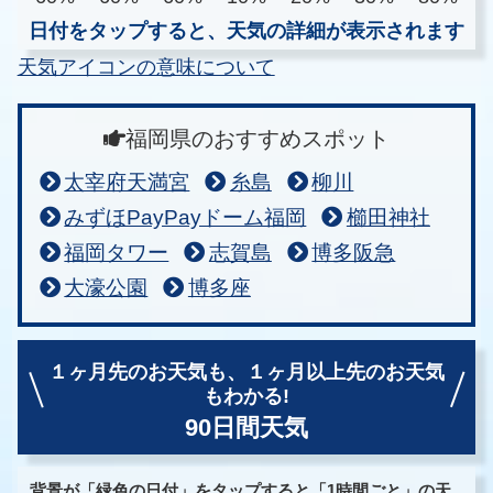
日付をタップすると、天気の詳細が表示されます
天気アイコンの意味について
福岡県のおすすめスポット
太宰府天満宮
糸島
柳川
みずほPayPayドーム福岡
櫛田神社
福岡タワー
志賀島
博多阪急
大濠公園
博多座
１ヶ月先のお天気も、
１ヶ月以上先のお天気
もわかる!
90日間天気
背景が「緑色の日付」をタップすると「1時間ごと」の天