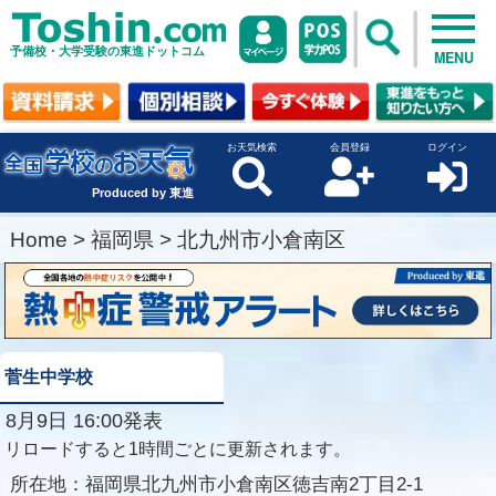
予備校・大学受験の東進ドットコム
MENU
お天気検索
会員登録
ログイン
Produced by 東進
Home
>
福岡県
>
北九州市小倉南区
菅生中学校
8月9日 16:00発表
リロードすると1時間ごとに更新されます。
所在地：
福岡県北九州市小倉南区徳吉南2丁目2-1