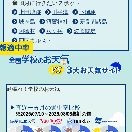
8月に行きたいスポット
上田城跡
川平湾
下灘駅
城ヶ島
須賀神社
慶良間諸島
阿智村
八ヶ岳
波照間島
四国カルスト
頑張れ！学校のお天気
▶直近一ヵ月の適中率比較
※2026/07/10～2026/08/08集計の値
適中率
適中率
適中率
適中率