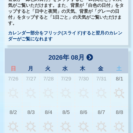
気がご覧いただけます。また、背景が「白色の日付」をタ
ップすると「日中と夜間」の天気、背景が「グレーの日
付」をタップすると「1日ごと」の天気がご覧いただけま
す。
カレンダー部分をフリック(スライド)すると翌月のカレン
ダーがご覧になれます
2026年 08月
日
月
火
水
木
金
土
7/26
7/27
7/28
7/29
7/30
7/31
8/1
3
8/2
8/3
8/4
8/5
8/6
8/7
8/8
2