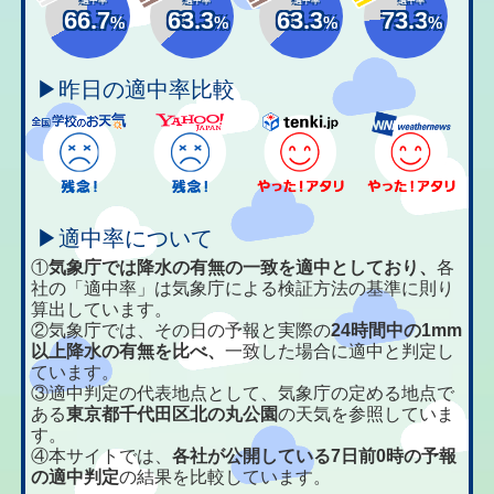
66.7
63.3
63.3
73.3
%
%
%
%
▶昨日の適中率比較
▶適中率について
①
気象庁では降水の有無の一致を適中としており、
各
社の「適中率」は気象庁による検証方法の基準に則り
算出しています。
②気象庁では、その日の予報と実際の
24時間中の1mm
以上降水の有無を比べ、
一致した場合に適中と判定し
ています。
③適中判定の代表地点として、気象庁の定める地点で
ある
東京都千代田区北の丸公園
の天気を参照していま
す。
④本サイトでは、
各社が公開している7日前0時の予報
の適中判定
の結果を比較しています。