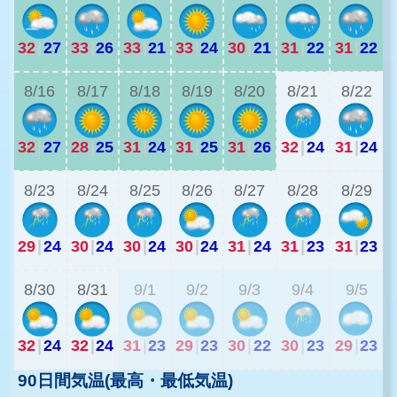
32
|
27
33
|
26
33
|
21
33
|
24
30
|
21
31
|
22
31
|
22
2
8/16
8/17
8/18
8/19
8/20
8/21
8/22
32
|
27
28
|
25
31
|
24
31
|
25
31
|
26
32
|
24
31
|
24
8/23
8/24
8/25
8/26
8/27
8/28
8/29
29
|
24
30
|
24
30
|
24
30
|
24
31
|
24
31
|
23
31
|
23
2
8/30
8/31
9/1
9/2
9/3
9/4
9/5
32
|
24
32
|
24
31
|
23
29
|
23
30
|
22
30
|
23
29
|
23
90日間気温(最高・最低気温)