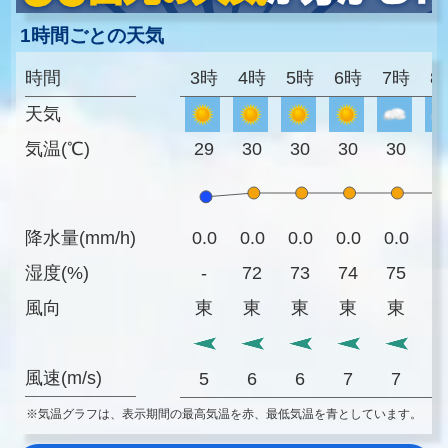
1時間ごとの天気
時間
3時
4時
5時
6時
7時
8
天気
気温(℃)
29
30
30
30
30
3
降水量(mm/h)
0.0
0.0
0.0
0.0
0.0
0
湿度(%)
-
72
73
74
75
7
風向
東
東
東
東
東
風速(m/s)
5
6
6
7
7
※気温グラフは、表示期間の最高気温を赤、最低気温を青としています。