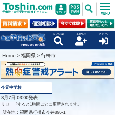
予備校・大学受験の東進ドットコム
MENU
お天気検索
会員登録
ログイン
Produced by 東進
Home
>
福岡県
>
行橋市
今元中学校
8月7日 03:00発表
リロードすると1時間ごとに更新されます。
所在地：
福岡県行橋市今井896-1