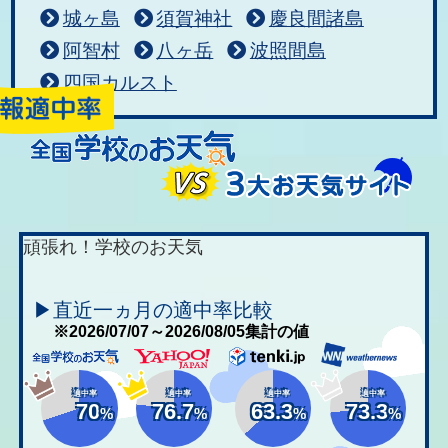
城ヶ島
須賀神社
慶良間諸島
阿智村
八ヶ岳
波照間島
四国カルスト
頑張れ！学校のお天気
▶直近一ヵ月の適中率比較
※2026/07/07～2026/08/05集計の値
適中率
適中率
適中率
適中率
70
76.7
63.3
73.3
%
%
%
%