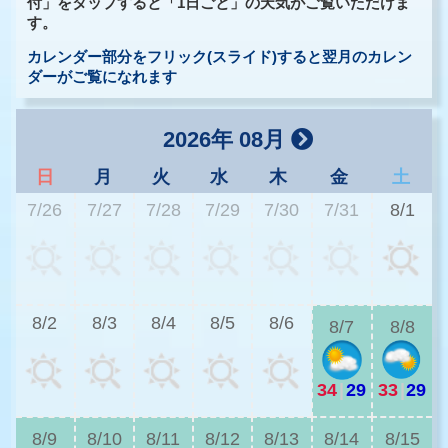
付」をタップすると「1日ごと」の天気がご覧いただけま
す。
カレンダー部分をフリック(スライド)すると翌月のカレン
ダーがご覧になれます
2026年 08月
日
月
火
水
木
金
土
7/26
7/27
7/28
7/29
7/30
7/31
8/1
3
8/2
8/3
8/4
8/5
8/6
8/7
8/8
34
|
29
33
|
29
3
8/9
8/10
8/11
8/12
8/13
8/14
8/15