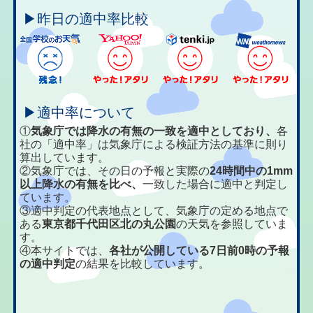
▶昨日の適中率比較
▶適中率について
①
気象庁では降水の有無の一致を適中としており、
各
社の「適中率」は気象庁による検証方法の基準に則り
算出しています。
②気象庁では、その日の予報と実際の
24時間中の1mm
以上降水の有無を比べ、
一致した場合に適中と判定し
ています。
③適中判定の代表地点として、気象庁の定める地点で
ある
東京都千代田区北の丸公園
の天気を参照していま
す。
④本サイトでは、
各社が公開している7日前0時の予報
の適中判定
の結果を比較しています。