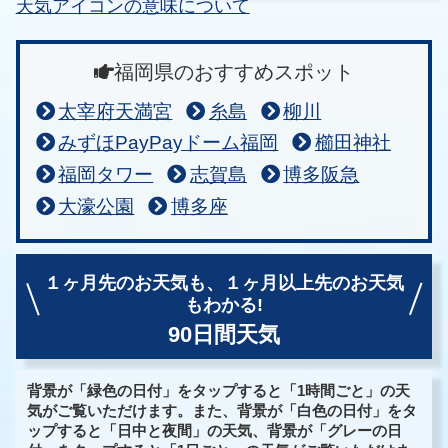
天気アイコンの意味について
福岡県のおすすめスポット
太宰府天満宮
糸島
柳川
みずほPayPayドーム福岡
櫛田神社
福岡タワー
志賀島
博多阪急
大濠公園
博多座
１ヶ月先のお天気も、
１ヶ月以上先のお天気
もわかる!
90日間天気
背景が「緑色の日付」をタップすると「1時間ごと」の天
気がご覧いただけます。また、背景が「白色の日付」をタ
ップすると「日中と夜間」の天気、背景が「グレーの日