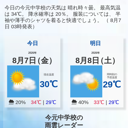
今日の今元中学校の天気は
晴れ時々曇。
最高気温
は
34℃。
降水確率は
20％。
服装については、
半
袖や薄手のシャツを着ると快適でしょう。
（
8月7
日 03時発表）
今日
明日
2026年
2026年
8
月
7
日
（金）
8
月
8
日
（土）
同時刻の
現在温度
予想温度
30℃
29℃
20%
34℃
|
29℃
40%
33℃
|
29℃
今元中学校の
雨雲レーダー