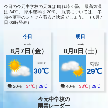
今日の今元中学校の天気は
晴れ時々曇。
最高気温
は
34℃。
降水確率は
20％。
服装については、
半
袖や薄手のシャツを着ると快適でしょう。
（
8月7
日 03時発表）
今日
明日
2026年
2026年
8
月
7
日
（金）
8
月
8
日
（土）
同時刻の
現在温度
予想温度
30℃
29℃
20%
34℃
|
29℃
40%
33℃
|
29℃
今元中学校の
雨雲レーダー