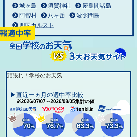
城ヶ島
須賀神社
慶良間諸島
阿智村
八ヶ岳
波照間島
四国カルスト
頑張れ！学校のお天気
▶直近一ヵ月の適中率比較
※2026/07/07～2026/08/05集計の値
適中率
適中率
適中率
適中率
70
76.7
63.3
73.3
%
%
%
%