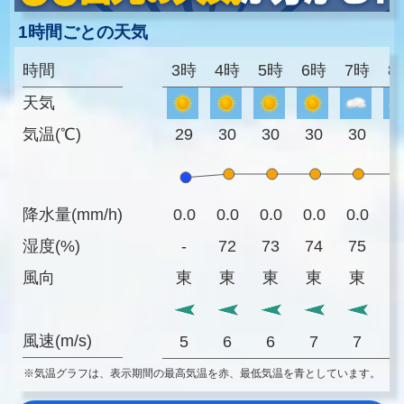
1時間ごとの天気
時間
3時
4時
5時
6時
7時
8
天気
気温(℃)
29
30
30
30
30
3
降水量(mm/h)
0.0
0.0
0.0
0.0
0.0
0
湿度(%)
-
72
73
74
75
7
風向
東
東
東
東
東
風速(m/s)
5
6
6
7
7
※気温グラフは、表示期間の最高気温を赤、最低気温を青としています。