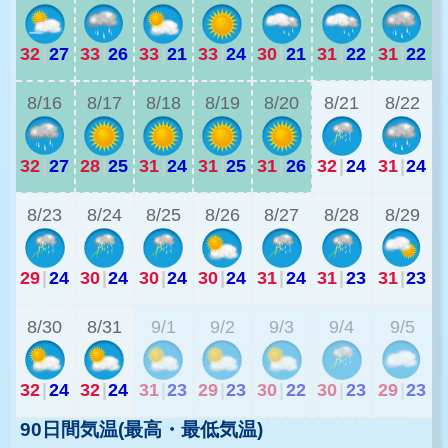
32
|
27
33
|
26
33
|
21
33
|
24
30
|
21
31
|
22
31
|
22
2
8/16
8/17
8/18
8/19
8/20
8/21
8/22
32
|
27
28
|
25
31
|
24
31
|
25
31
|
26
32
|
24
31
|
24
8/23
8/24
8/25
8/26
8/27
8/28
8/29
29
|
24
30
|
24
30
|
24
30
|
24
31
|
24
31
|
23
31
|
23
2
8/30
8/31
9/1
9/2
9/3
9/4
9/5
32
|
24
32
|
24
31
|
23
29
|
23
30
|
22
30
|
23
29
|
23
90日間気温(最高・最低気温)