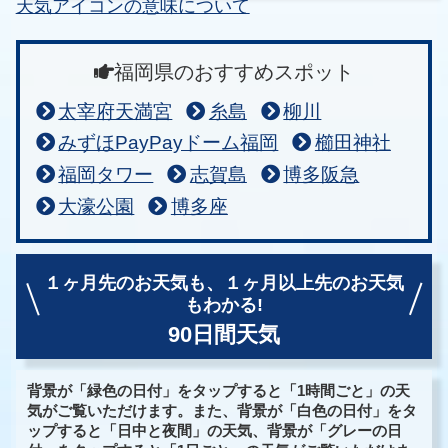
天気アイコンの意味について
福岡県のおすすめスポット
太宰府天満宮
糸島
柳川
みずほPayPayドーム福岡
櫛田神社
福岡タワー
志賀島
博多阪急
大濠公園
博多座
１ヶ月先のお天気も、
１ヶ月以上先のお天気
もわかる!
90日間天気
背景が「緑色の日付」をタップすると「1時間ごと」の天
気がご覧いただけます。また、背景が「白色の日付」をタ
ップすると「日中と夜間」の天気、背景が「グレーの日