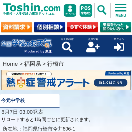
予備校・大学受験の東進ドットコム
MENU
お天気検索
会員登録
ログイン
Produced by 東進
Home
>
福岡県
>
行橋市
今元中学校
8月7日 03:00発表
リロードすると1時間ごとに更新されます。
所在地：
福岡県行橋市今井896-1