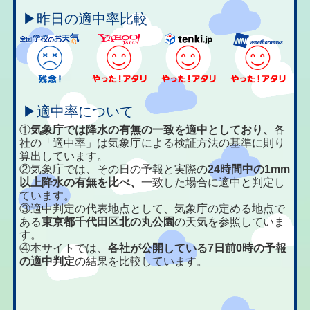
▶昨日の適中率比較
▶適中率について
①
気象庁では降水の有無の一致を適中としており、
各
社の「適中率」は気象庁による検証方法の基準に則り
算出しています。
②気象庁では、その日の予報と実際の
24時間中の1mm
以上降水の有無を比べ、
一致した場合に適中と判定し
ています。
③適中判定の代表地点として、気象庁の定める地点で
ある
東京都千代田区北の丸公園
の天気を参照していま
す。
④本サイトでは、
各社が公開している7日前0時の予報
の適中判定
の結果を比較しています。