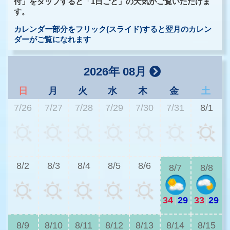
付」をタップすると「1日ごと」の天気がご覧いただけま
す。
カレンダー部分をフリック(スライド)すると翌月のカレン
ダーがご覧になれます
2026年 08月
日
月
火
水
木
金
土
7/26
7/27
7/28
7/29
7/30
7/31
8/1
3
8/2
8/3
8/4
8/5
8/6
8/7
8/8
34
|
29
33
|
29
3
8/9
8/10
8/11
8/12
8/13
8/14
8/15