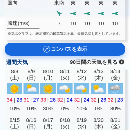
風向
東南
東
東
東
東
風速(m/s)
7
10
10
10
10
1
※気温グラフは、表示期間の最高気温を赤、最低気温を青としています。
コンパスを表示
週間天気
90日間の天気を見る
8/8
8/9
8/10
8/11
8/12
8/13
8/14
(土)
(日)
(月)
(火)
(水)
(木)
(金)
34
|
28
31
|
27
33
|
26
32
|
24
32
|
24
32
|
26
32
|
23
10%
10%
30%
0%
10%
0%
80%
8/15
8/16
8/17
8/18
8/19
8/20
8/21
(土)
(日)
(月)
(火)
(水)
(木)
(金)