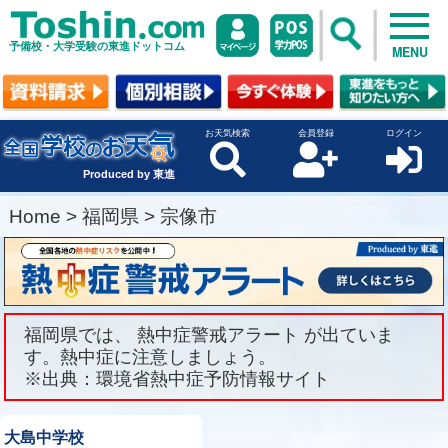
予備校・大学受験の東進ドットコム
MENU
お天気検索
会員登録
ログイン
Produced by 東進
Home
>
福岡県
>
宗像市
福岡県では、 熱中症警戒アラート が出ていま
す。熱中症に注意しましょう。
※出典：環境省熱中症予防情報サイト
大島中学校