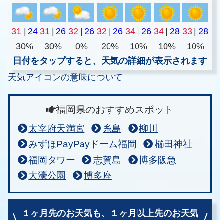
31
|
24
31
|
26
32
|
26
32
|
26
34
|
26
34
|
28
33
|
28
30%
30%
0%
20%
10%
10%
10%
日付をタップすると、天気の詳細が表示されます
天気アイコンの意味について
福岡県のおすすめスポット
太宰府天満宮
糸島
柳川
みずほPayPayドーム福岡
櫛田神社
福岡タワー
志賀島
博多阪急
大濠公園
博多座
１ヶ月先のお天気も、
１ヶ月以上先のお天気