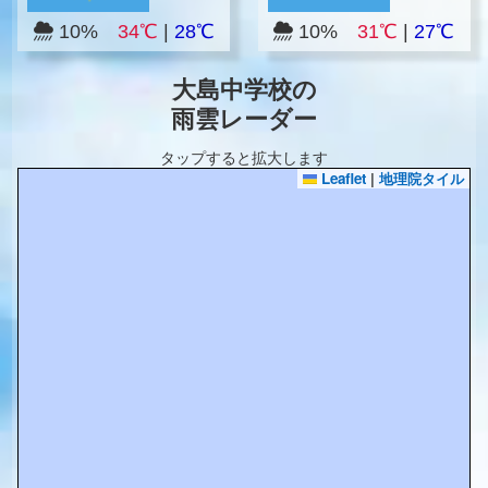
10%
34℃
|
28℃
10%
31℃
|
27℃
大島中学校の
雨雲レーダー
タップすると拡大します
Leaflet
|
地理院タイル