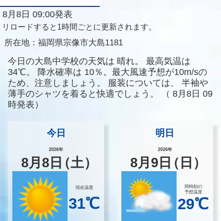
8月8日 09:00発表
リロードすると1時間ごとに更新されます。
所在地：
福岡県宗像市大島1181
今日の大島中学校の天気は
晴れ。
最高気温は
34℃。
降水確率は
10％。最大風速予想が10m/sの
ため、注意しましょう。
服装については、
半袖や
薄手のシャツを着ると快適でしょう。
（
8月8日 09
時発表）
今日
明日
2026年
2026年
8
月
8
日
（土）
8
月
9
日
（日）
同時刻の
現在温度
予想温度
31℃
29℃