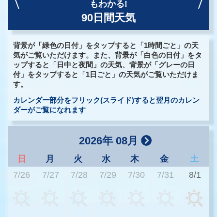
もわかる!
90日間天気
背景が「緑色の日付」をタップすると「1時間ごと」の天
気がご覧いただけます。また、背景が「白色の日付」をタ
ップすると「日中と夜間」の天気、背景が「グレーの日
付」をタップすると「1日ごと」の天気がご覧いただけま
す。
カレンダー部分をフリック(スライド)すると翌月のカレン
ダーがご覧になれます
2026年 08月
日
月
火
水
木
金
土
7/26
7/27
7/28
7/29
7/30
7/31
8/1
3