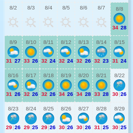
8/2
8/3
8/4
8/5
8/6
8/7
8/8
34
|
28
3
8/9
8/10
8/11
8/12
8/13
8/14
8/15
31
|
27
33
|
26
32
|
24
32
|
24
32
|
26
32
|
23
31
|
24
2
8/16
8/17
8/18
8/19
8/20
8/21
8/22
31
|
26
32
|
26
32
|
26
34
|
26
34
|
28
33
|
28
30
|
26
2
8/23
8/24
8/25
8/26
8/27
8/28
8/29
29
|
26
29
|
25
29
|
26
30
|
26
30
|
26
31
|
25
30
|
25
2