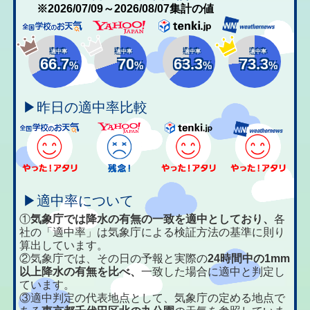
※2026/07/09～2026/08/07集計の値
適中率
適中率
適中率
適中率
66.7
70
63.3
73.3
%
%
%
%
▶昨日の適中率比較
▶適中率について
①
気象庁では降水の有無の一致を適中としており、
各
社の「適中率」は気象庁による検証方法の基準に則り
算出しています。
②気象庁では、その日の予報と実際の
24時間中の1mm
以上降水の有無を比べ、
一致した場合に適中と判定し
ています。
③適中判定の代表地点として、気象庁の定める地点で