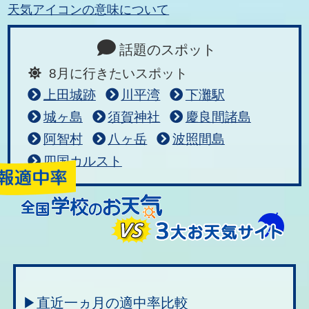
天気アイコンの意味について
話題のスポット
8月に行きたいスポット
上田城跡
川平湾
下灘駅
城ヶ島
須賀神社
慶良間諸島
阿智村
八ヶ岳
波照間島
四国カルスト
▶直近一ヵ月の適中率比較