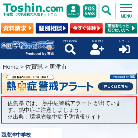
予備校・大学受験の東進ドットコム
MENU
お天気検索
会員登録
ログイン
Produced by 東進
Home
>
佐賀県
>
唐津市
佐賀県では、 熱中症警戒アラート が出ていま
す。熱中症に注意しましょう。
※出典：環境省熱中症予防情報サイト
西唐津中学校