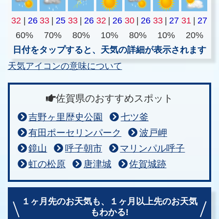
32
|
26
33
|
25
33
|
26
32
|
26
30
|
26
33
|
27
31
|
27
60%
70%
80%
10%
80%
10%
20%
日付をタップすると、天気の詳細が表示されます
天気アイコンの意味について
佐賀県のおすすめスポット
吉野ヶ里歴史公園
七ツ釜
有田ポーセリンパーク
波戸岬
鏡山
呼子朝市
マリンパル呼子
虹の松原
唐津城
佐賀城跡
１ヶ月先のお天気も、
１ヶ月以上先のお天気
もわかる!