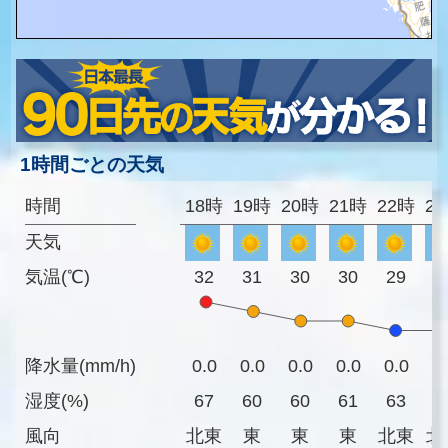
1時間ごとの天気
時間
18時
19時
20時
21時
22時
2
天気
気温(℃)
32
31
30
30
29
2
降水量(mm/h)
0.0
0.0
0.0
0.0
0.0
0
湿度(%)
67
60
60
61
63
6
風向
北東
東
東
東
北東
北