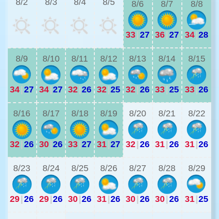
8/2
8/3
8/4
8/5
8/6
8/7
8/8
33
|
27
36
|
27
34
|
28
3
8/9
8/10
8/11
8/12
8/13
8/14
8/15
34
|
27
34
|
27
32
|
26
32
|
25
32
|
26
33
|
25
33
|
26
2
8/16
8/17
8/18
8/19
8/20
8/21
8/22
32
|
26
30
|
26
33
|
27
31
|
27
32
|
26
31
|
26
31
|
26
2
8/23
8/24
8/25
8/26
8/27
8/28
8/29
29
|
26
29
|
26
30
|
26
31
|
26
30
|
26
30
|
26
31
|
25
2