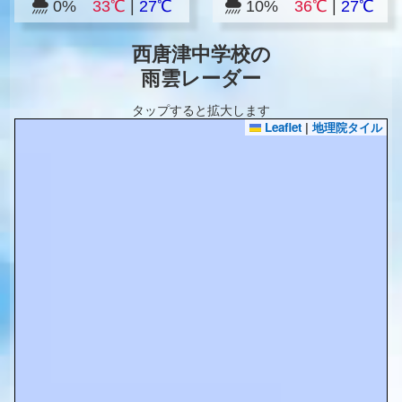
0%
33℃
|
27℃
10%
36℃
|
27℃
西唐津中学校の
雨雲レーダー
タップすると拡大します
Leaflet
|
地理院タイル