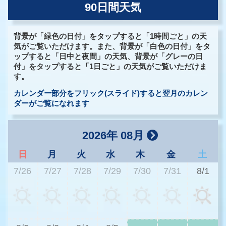
90日間天気
背景が「緑色の日付」をタップすると「1時間ごと」の天
気がご覧いただけます。また、背景が「白色の日付」をタ
ップすると「日中と夜間」の天気、背景が「グレーの日
付」をタップすると「1日ごと」の天気がご覧いただけま
す。
カレンダー部分をフリック(スライド)すると翌月のカレン
ダーがご覧になれます
2026年 08月
日
月
火
水
木
金
土
7/26
7/27
7/28
7/29
7/30
7/31
8/1
3