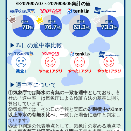
※2026/07/07～2026/08/05集計の値
適中率
適中率
適中率
適中率
70
76.7
63.3
73.3
%
%
%
%
▶昨日の適中率比較
▶適中率について
①
気象庁では降水の有無の一致を適中としており、
各
社の「適中率」は気象庁による検証方法の基準に則り
算出しています。
②気象庁では、その日の予報と実際の
24時間中の1mm
以上降水の有無を比べ、
一致した場合に適中と判定し
ています。
③適中判定の代表地点として、気象庁の定める地点で