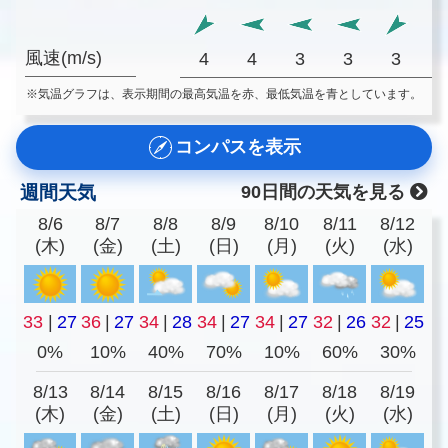
風速(m/s)
4
4
3
3
3
※気温グラフは、表示期間の最高気温を赤、最低気温を青としています。
コンパスを表示
週間天気
90日間の天気を見る
8/6
8/7
8/8
8/9
8/10
8/11
8/12
(木)
(金)
(土)
(日)
(月)
(火)
(水)
33
|
27
36
|
27
34
|
28
34
|
27
34
|
27
32
|
26
32
|
25
0%
10%
40%
70%
10%
60%
30%
8/13
8/14
8/15
8/16
8/17
8/18
8/19
(木)
(金)
(土)
(日)
(月)
(火)
(水)