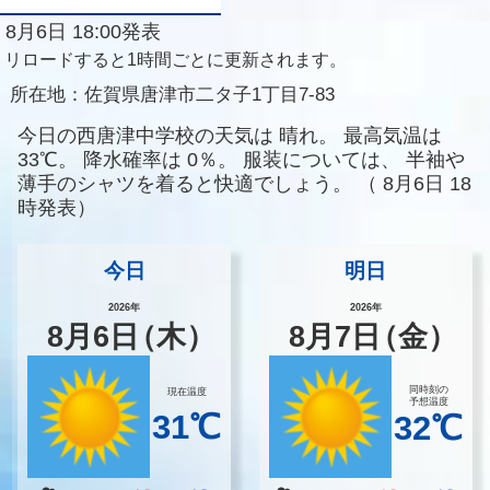
8月6日 18:00発表
リロードすると1時間ごとに更新されます。
所在地：
佐賀県唐津市二タ子1丁目7-83
今日の西唐津中学校の天気は
晴れ。
最高気温は
33℃。
降水確率は
0％。
服装については、
半袖や
薄手のシャツを着ると快適でしょう。
（
8月6日 18
時発表）
今日
明日
2026年
2026年
8
月
6
日
（木）
8
月
7
日
（金）
同時刻の
現在温度
予想温度
31℃
32℃