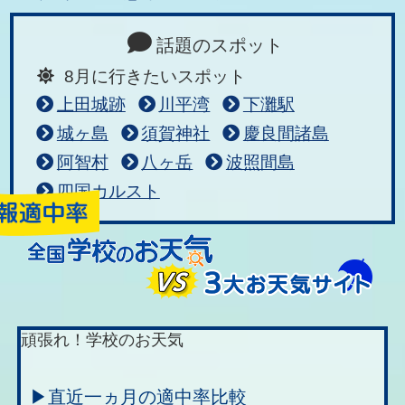
話題のスポット
8月に行きたいスポット
上田城跡
川平湾
下灘駅
城ヶ島
須賀神社
慶良間諸島
阿智村
八ヶ岳
波照間島
四国カルスト
頑張れ！学校のお天気
▶直近一ヵ月の適中率比較