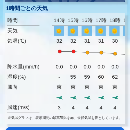
1時間ごとの天気
時間
14時
15時
16時
17時
18時
1
天気
気温(℃)
32
32
31
31
30
2
降水量(mm/h)
0.0
0.0
0.0
0.0
0.0
0
湿度(%)
-
55
59
60
62
6
風向
東
東
東
東
東
風速(m/s)
3
4
4
4
4
※気温グラフは、表示期間の最高気温を赤、最低気温を青としています。