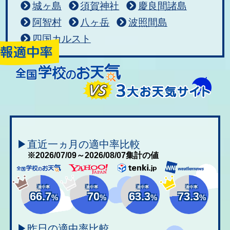
城ヶ島
須賀神社
慶良間諸島
阿智村
八ヶ岳
波照間島
四国カルスト
▶直近一ヵ月の適中率比較
※2026/07/09～2026/08/07集計の値
適中率
適中率
適中率
適中率
66.7
70
63.3
73.3
%
%
%
%
▶昨日の適中率比較