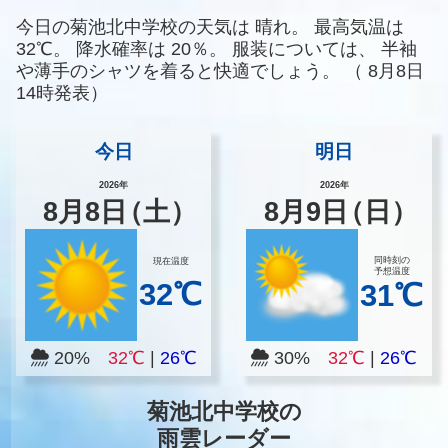
今日の菊池北中学校の天気は
晴れ。
最高気温は
32℃。
降水確率は
20％。
服装については、
半袖
や薄手のシャツを着ると快適でしょう。
（
8月8日
14時発表）
今日
明日
2026年
2026年
8
月
8
日
（土）
8
月
9
日
（日）
同時刻の
現在温度
予想温度
32℃
31℃
20%
32℃
|
26℃
30%
32℃
|
26℃
菊池北中学校の
雨雲レーダー