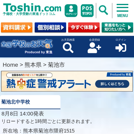
予備校・大学受験の東進ドットコム
MENU
お天気検索
会員登録
ログイン
Produced by 東進
Home
>
熊本県
>
菊池市
菊池北中学校
8月8日 14:00発表
リロードすると1時間ごとに更新されます。
所在地：
熊本県菊池市隈府1515