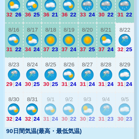
32
|
26
36
|
25
36
|
21
36
|
22
33
|
24
30
|
22
31
|
22
2
8/16
8/17
8/18
8/19
8/20
8/21
8/22
31
|
22
34
|
24
37
|
23
37
|
24
37
|
25
37
|
24
32
|
25
2
8/23
8/24
8/25
8/26
8/27
8/28
8/29
29
|
24
30
|
25
30
|
25
31
|
24
31
|
24
31
|
24
31
|
24
2
8/30
8/31
9/1
9/2
9/3
9/4
9/5
32
|
24
32
|
24
31
|
24
30
|
22
30
|
22
31
|
23
30
|
23
90日間気温(最高・最低気温)