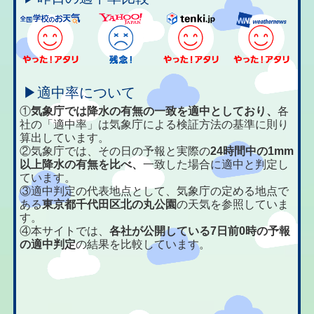
▶適中率について
①
気象庁では降水の有無の一致を適中としており、
各
社の「適中率」は気象庁による検証方法の基準に則り
算出しています。
②気象庁では、その日の予報と実際の
24時間中の1mm
以上降水の有無を比べ、
一致した場合に適中と判定し
ています。
③適中判定の代表地点として、気象庁の定める地点で
ある
東京都千代田区北の丸公園
の天気を参照していま
す。
④本サイトでは、
各社が公開している7日前0時の予報
の適中判定
の結果を比較しています。