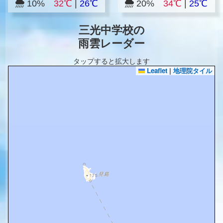
10%
32℃
|
26℃
20%
34℃
|
25℃
三光中学校の
雨雲レーダー
タップすると拡大します
Leaflet
|
地理院タイル