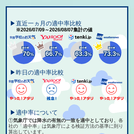
▶直近一ヵ月の適中率比較
※2026/07/09～2026/08/07集計の値
適中率
適中率
適中率
適中率
70
66.7
63.3
73.3
%
%
%
%
▶昨日の適中率比較
▶適中率について
①
気象庁では降水の有無の一致を適中としており、
各
社の「適中率」は気象庁による検証方法の基準に則り
算出しています。