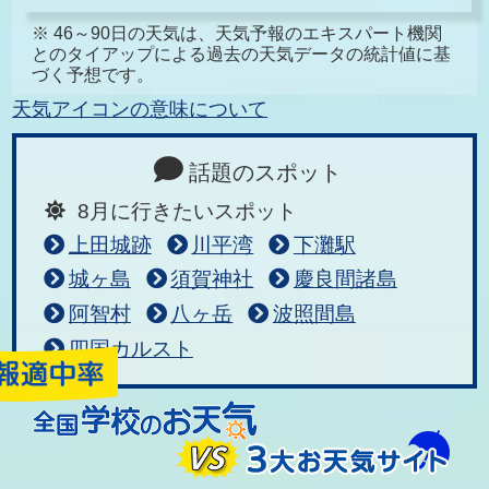
※ 46～90日の天気は、天気予報のエキスパート機関
とのタイアップによる過去の天気データの統計値に基
づく予想です。
天気アイコンの意味について
話題のスポット
8月に行きたいスポット
上田城跡
川平湾
下灘駅
城ヶ島
須賀神社
慶良間諸島
阿智村
八ヶ岳
波照間島
四国カルスト