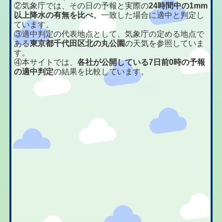
②気象庁では、その日の予報と実際の
24時間中の1mm
以上降水の有無を比べ、
一致した場合に適中と判定し
ています。
③適中判定の代表地点として、気象庁の定める地点で
ある
東京都千代田区北の丸公園
の天気を参照していま
す。
④本サイトでは、
各社が公開している7日前0時の予報
の適中判定
の結果を比較しています。