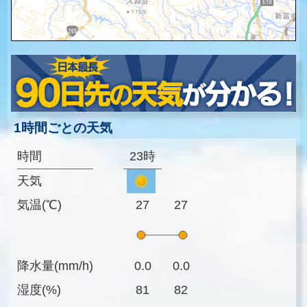
1時間ごとの天気
時間
23時
天気
気温(℃)
27
27
降水量(mm/h)
0.0
0.0
湿度(%)
81
82