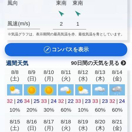
風向
東南
東南
風速(m/s)
2
1
※気温グラフは、表示期間の最高気温を赤、最低気温を青としています。
コンパスを表示
週間天気
90日間の天気を見る
8/8
8/9
8/10
8/11
8/12
8/13
8/14
(土)
(日)
(月)
(火)
(水)
(木)
(金)
32
|
26
34
|
25
33
|
24
32
|
22
33
|
23
33
|
23
32
|
24
10%
20%
30%
60%
10%
60%
60%
8/15
8/16
8/17
8/18
8/19
8/20
8/21
(土)
(日)
(月)
(火)
(水)
(木)
(金)