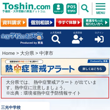
予備校・大学受験の東進ドットコム
MENU
お天気検索
会員登録
ログイン
Produced by 東進
Home
>
大分県
>
中津市
大分県では、 熱中症警戒アラート が出ていま
す。熱中症に注意しましょう。
※出典：環境省熱中症予防情報サイト
三光中学校