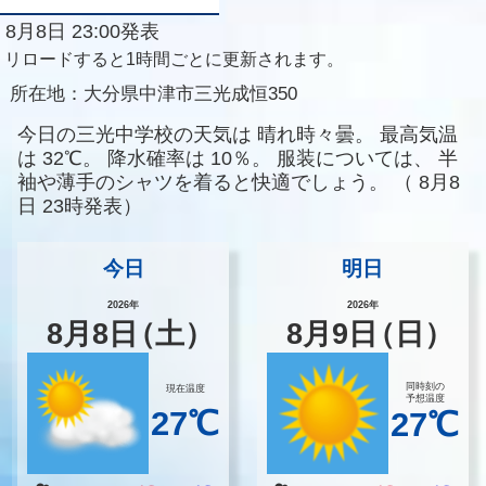
8月8日 23:00発表
リロードすると1時間ごとに更新されます。
所在地：
大分県中津市三光成恒350
今日の三光中学校の天気は
晴れ時々曇。
最高気温
は
32℃。
降水確率は
10％。
服装については、
半
袖や薄手のシャツを着ると快適でしょう。
（
8月8
日 23時発表）
今日
明日
2026年
2026年
8
月
8
日
（土）
8
月
9
日
（日）
同時刻の
現在温度
予想温度
27℃
27℃