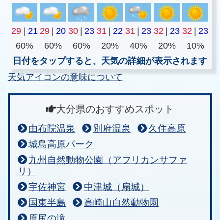
29
|
21
29
|
20
30
|
23
31
|
22
31
|
23
32
|
23
32
|
23
60%
60%
60%
20%
40%
20%
10%
日付をタップすると、天気の詳細が表示されます
天気アイコンの意味について
大分県のおすすめスポット
由布院温泉
別府温泉
久住高原
城島高原パーク
九州自然動物公園（アフリカンサファ
リ）
宇佐神宮
中津城（扇城）
国東半島
高崎山自然動物園
原尻の滝