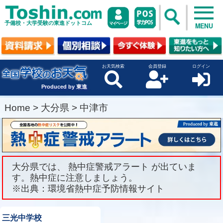
予備校・大学受験の東進ドットコム
MENU
お天気検索
会員登録
ログイン
Produced by 東進
Home
>
大分県
>
中津市
大分県では、 熱中症警戒アラート が出ていま
す。熱中症に注意しましょう。
※出典：環境省熱中症予防情報サイト
三光中学校