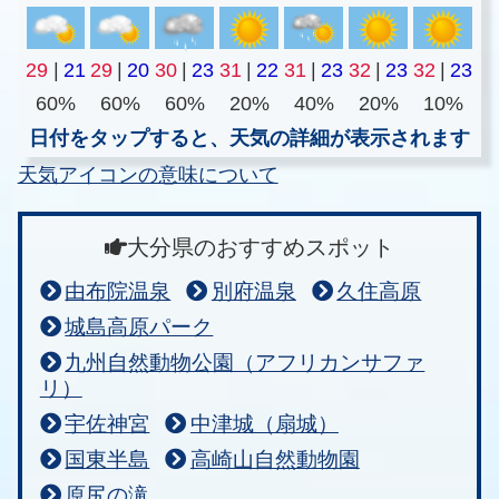
29
|
21
29
|
20
30
|
23
31
|
22
31
|
23
32
|
23
32
|
23
60%
60%
60%
20%
40%
20%
10%
日付をタップすると、天気の詳細が表示されます
天気アイコンの意味について
大分県のおすすめスポット
由布院温泉
別府温泉
久住高原
城島高原パーク
九州自然動物公園（アフリカンサファ
リ）
宇佐神宮
中津城（扇城）
国東半島
高崎山自然動物園
原尻の滝