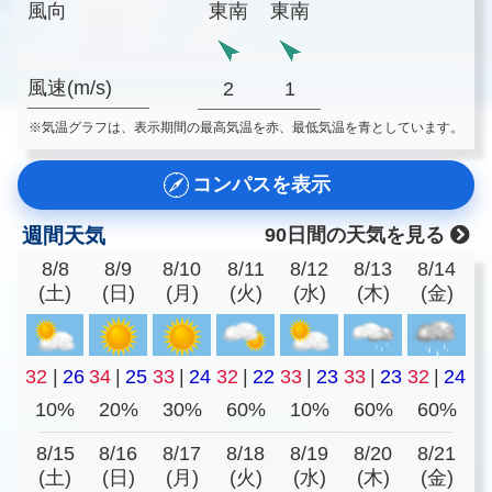
風向
東南
東南
風速(m/s)
2
1
※気温グラフは、表示期間の最高気温を赤、最低気温を青としています。
コンパスを表示
週間天気
90日間の天気を見る
8/8
8/9
8/10
8/11
8/12
8/13
8/14
(土)
(日)
(月)
(火)
(水)
(木)
(金)
32
|
26
34
|
25
33
|
24
32
|
22
33
|
23
33
|
23
32
|
24
10%
20%
30%
60%
10%
60%
60%
8/15
8/16
8/17
8/18
8/19
8/20
8/21
(土)
(日)
(月)
(火)
(水)
(木)
(金)