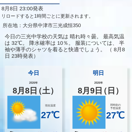
8月8日 23:00発表
リロードすると1時間ごとに更新されます。
所在地：
大分県中津市三光成恒350
今日の三光中学校の天気は
晴れ時々曇。
最高気温
は
32℃。
降水確率は
10％。
服装については、
半
袖や薄手のシャツを着ると快適でしょう。
（
8月8
日 23時発表）
今日
明日
2026年
2026年
8
月
8
日
（土）
8
月
9
日
（日）
同時刻の
現在温度
予想温度
27℃
27℃