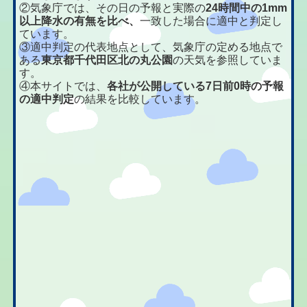
②気象庁では、その日の予報と実際の
24時間中の1mm
以上降水の有無を比べ、
一致した場合に適中と判定し
ています。
③適中判定の代表地点として、気象庁の定める地点で
ある
東京都千代田区北の丸公園
の天気を参照していま
す。
④本サイトでは、
各社が公開している7日前0時の予報
の適中判定
の結果を比較しています。