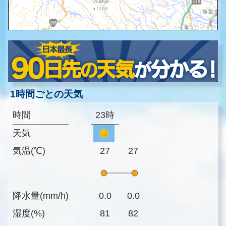
1時間ごとの天気
時間
23時
天気
気温(℃)
27
27
降水量(mm/h)
0.0
0.0
湿度(%)
81
82