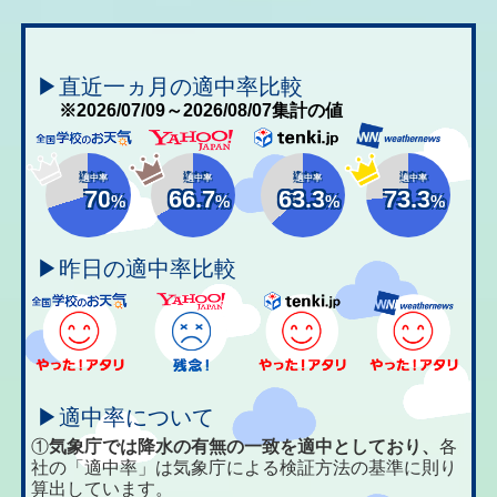
▶直近一ヵ月の適中率比較
※2026/07/09～2026/08/07集計の値
適中率
適中率
適中率
適中率
70
66.7
63.3
73.3
%
%
%
%
▶昨日の適中率比較
▶適中率について
①
気象庁では降水の有無の一致を適中としており、
各
社の「適中率」は気象庁による検証方法の基準に則り
算出しています。