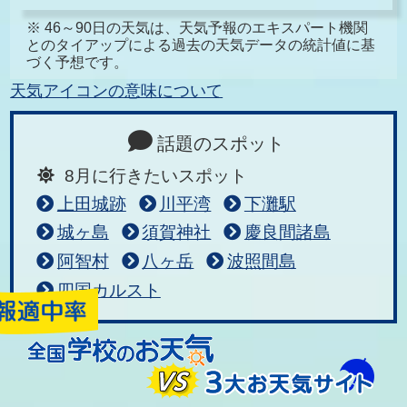
※ 46～90日の天気は、天気予報のエキスパート機関
とのタイアップによる過去の天気データの統計値に基
づく予想です。
天気アイコンの意味について
話題のスポット
8月に行きたいスポット
上田城跡
川平湾
下灘駅
城ヶ島
須賀神社
慶良間諸島
阿智村
八ヶ岳
波照間島
四国カルスト