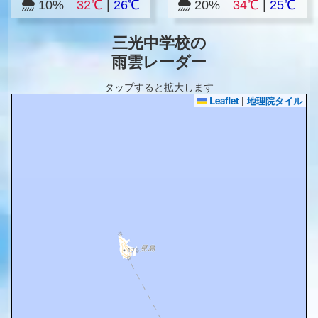
10%
32℃
|
26℃
20%
34℃
|
25℃
三光中学校の
雨雲レーダー
タップすると拡大します
Leaflet
|
地理院タイル