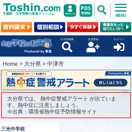
予備校・大学受験の東進ドットコム
MENU
お天気検索
会員登録
ログイン
Produced by 東進
Home
>
大分県
>
中津市
大分県では、 熱中症警戒アラート が出ていま
す。熱中症に注意しましょう。
※出典：環境省熱中症予防情報サイト
三光中学校