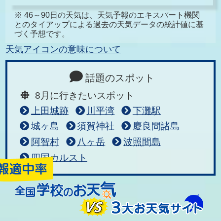
※ 46～90日の天気は、天気予報のエキスパート機関
とのタイアップによる過去の天気データの統計値に基
づく予想です。
天気アイコンの意味について
話題のスポット
8月に行きたいスポット
上田城跡
川平湾
下灘駅
城ヶ島
須賀神社
慶良間諸島
阿智村
八ヶ岳
波照間島
四国カルスト