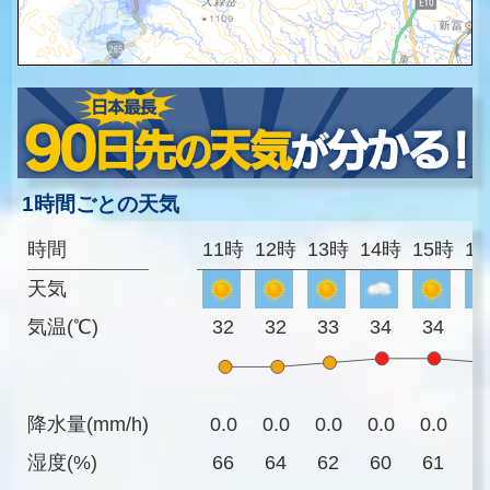
1時間ごとの天気
時間
11時
12時
13時
14時
15時
1
天気
気温(℃)
32
32
33
34
34
3
降水量(mm/h)
0.0
0.0
0.0
0.0
0.0
0
湿度(%)
66
64
62
60
61
6