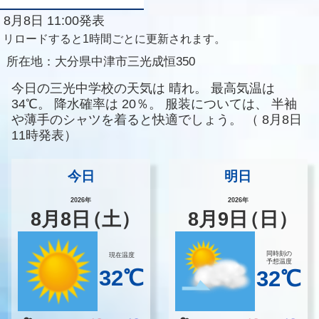
8月8日 11:00発表
リロードすると1時間ごとに更新されます。
所在地：
大分県中津市三光成恒350
今日の三光中学校の天気は
晴れ。
最高気温は
34℃。
降水確率は
20％。
服装については、
半袖
や薄手のシャツを着ると快適でしょう。
（
8月8日
11時発表）
今日
明日
2026年
2026年
8
月
8
日
（土）
8
月
9
日
（日）
同時刻の
現在温度
予想温度
32℃
32℃