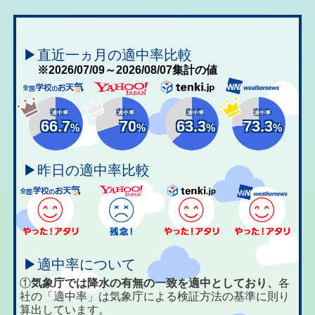
▶直近一ヵ月の適中率比較
※2026/07/09～2026/08/07集計の値
適中率
適中率
適中率
適中率
66.7
70
63.3
73.3
%
%
%
%
▶昨日の適中率比較
▶適中率について
①
気象庁では降水の有無の一致を適中としており、
各
社の「適中率」は気象庁による検証方法の基準に則り
算出しています。