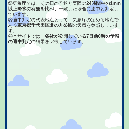
②気象庁では、その日の予報と実際の
24時間中の1mm
以上降水の有無を比べ、
一致した場合に適中と判定し
ています。
③適中判定の代表地点として、気象庁の定める地点で
ある
東京都千代田区北の丸公園
の天気を参照していま
す。
④本サイトでは、
各社が公開している7日前0時の予報
の適中判定
の結果を比較しています。