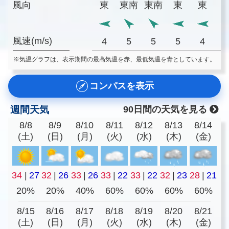
風向
東
東南
東南
東
東
風速(m/s)
4
5
5
5
4
※気温グラフは、表示期間の最高気温を赤、最低気温を青としています。
コンパスを表示
週間天気
90日間の天気を見る
8/8
8/9
8/10
8/11
8/12
8/13
8/14
(土)
(日)
(月)
(火)
(水)
(木)
(金)
34
|
27
32
|
26
33
|
26
33
|
22
33
|
22
32
|
23
28
|
21
20%
20%
40%
60%
60%
60%
60%
8/15
8/16
8/17
8/18
8/19
8/20
8/21
(土)
(日)
(月)
(火)
(水)
(木)
(金)