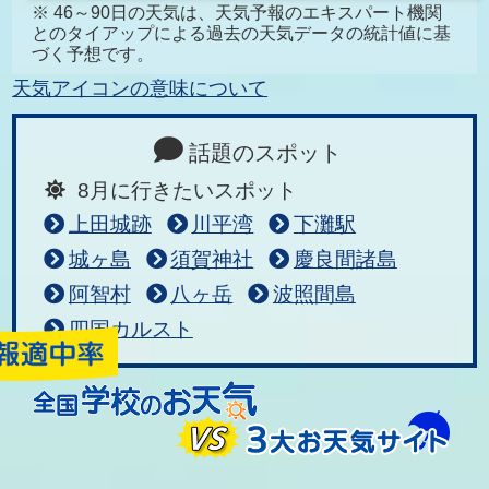
※ 46～90日の天気は、天気予報のエキスパート機関
とのタイアップによる過去の天気データの統計値に基
づく予想です。
天気アイコンの意味について
話題のスポット
8月に行きたいスポット
上田城跡
川平湾
下灘駅
城ヶ島
須賀神社
慶良間諸島
阿智村
八ヶ岳
波照間島
四国カルスト