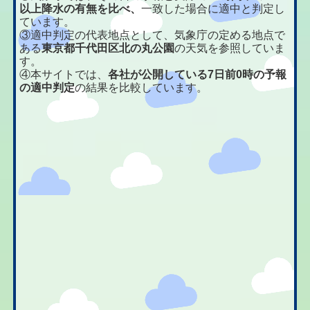
以上降水の有無を比べ、
一致した場合に適中と判定し
ています。
③適中判定の代表地点として、気象庁の定める地点で
ある
東京都千代田区北の丸公園
の天気を参照していま
す。
④本サイトでは、
各社が公開している7日前0時の予報
の適中判定
の結果を比較しています。