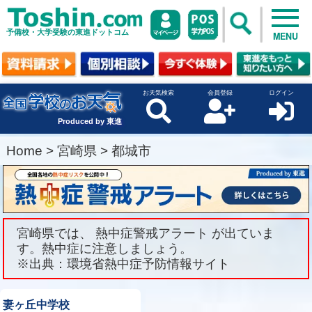
予備校・大学受験の東進ドットコム
MENU
お天気検索
会員登録
ログイン
Produced by 東進
Home
>
宮崎県
>
都城市
宮崎県では、 熱中症警戒アラート が出ていま
す。熱中症に注意しましょう。
※出典：環境省熱中症予防情報サイト
妻ヶ丘中学校