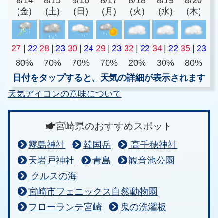
8/14
8/15
8/16
8/17
8/18
8/19
8/20
(金)
(土)
(日)
(月)
(火)
(水)
(木)
27
|
22
28
|
23
30
|
24
29
|
23
32
|
22
34
|
22
35
|
23
80%
70%
70%
70%
20%
30%
80%
日付をタップすると、天気の詳細が表示されます
天気アイコンの意味について
宮崎県のおすすめスポット
霧島神社
韓国岳
高千穂神社
天岩戸神社
青島
観音池公園
クルスの海
宮崎市フェニックス自然動物園
フローランテ宮崎
鬼の洗濯板