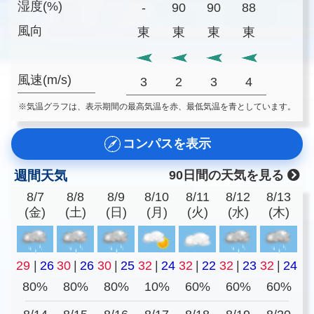
湿度(%)
-
90
90
88
風向
東
東
東
東
風速(m/s)
3
2
3
4
※気温グラフは、表示期間の最高気温を赤、最低気温を青としています。
コンパスを表示
週間天気
90日間の天気を見る
8/7
8/8
8/9
8/10
8/11
8/12
8/13
(金)
(土)
(日)
(月)
(火)
(水)
(木)
29
|
26
30
|
26
30
|
25
32
|
24
32
|
22
32
|
23
32
|
24
80%
80%
80%
10%
60%
60%
60%