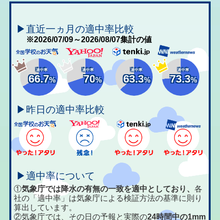
▶直近一ヵ月の適中率比較
※2026/07/09～2026/08/07集計の値
適中率
適中率
適中率
適中率
66.7
70
63.3
73.3
%
%
%
%
▶昨日の適中率比較
▶適中率について
①
気象庁では降水の有無の一致を適中としており、
各
社の「適中率」は気象庁による検証方法の基準に則り
算出しています。
②気象庁では、その日の予報と実際の
24時間中の1mm