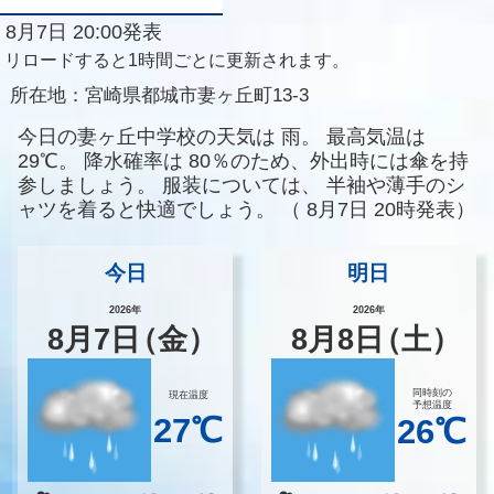
8月7日 20:00発表
リロードすると1時間ごとに更新されます。
所在地：
宮崎県都城市妻ヶ丘町13-3
今日の妻ヶ丘中学校の天気は
雨。
最高気温は
29℃。
降水確率は
80％のため、外出時には傘を持
参しましょう。
服装については、
半袖や薄手のシ
ャツを着ると快適でしょう。
（
8月7日 20時発表）
今日
明日
2026年
2026年
8
月
7
日
（金）
8
月
8
日
（土）
同時刻の
現在温度
予想温度
27℃
26℃