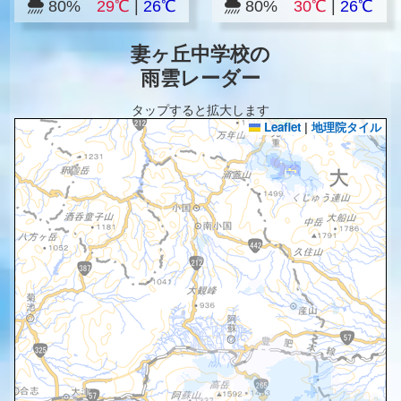
80%
29℃
|
26℃
80%
30℃
|
26℃
妻ヶ丘中学校の
雨雲レーダー
タップすると拡大します
Leaflet
|
地理院タイル