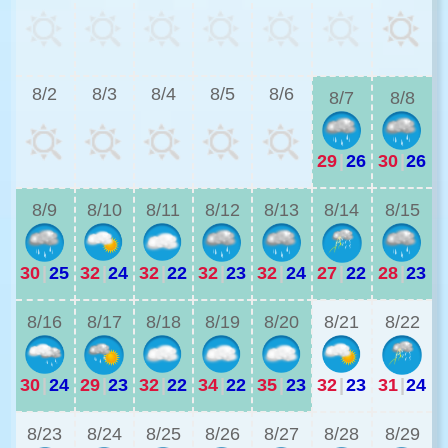
3
8/2
8/3
8/4
8/5
8/6
8/7
8/8
29
|
26
30
|
26
3
8/9
8/10
8/11
8/12
8/13
8/14
8/15
30
|
25
32
|
24
32
|
22
32
|
23
32
|
24
27
|
22
28
|
23
2
8/16
8/17
8/18
8/19
8/20
8/21
8/22
30
|
24
29
|
23
32
|
22
34
|
22
35
|
23
32
|
23
31
|
24
2
8/23
8/24
8/25
8/26
8/27
8/28
8/29