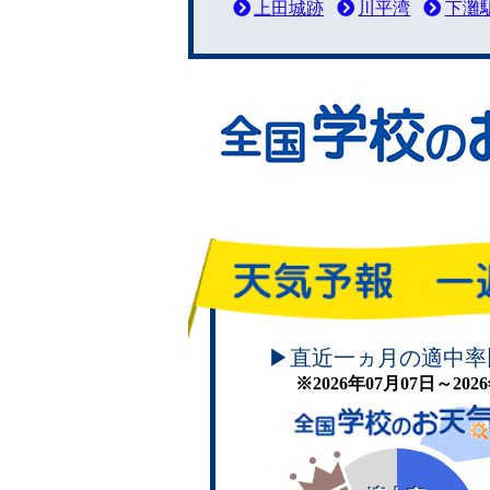
上田城跡
川平湾
下灘
頑張れ！学校のお天気
▶直近一ヵ月の適中率
※2026年07月07日～20