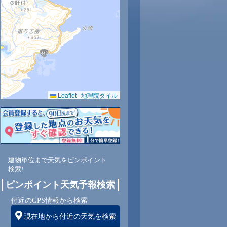
4
25
26
26
27
27
28
28
27
Leaflet
|
地理院タイル
1
80
80
80
81
82
80
80
81
南
東南
東南
東南
東南
南
南
南
南
建物単位まで天気をピンポイント
検索!
ピンポイント天気予報検索
1
1
1
1
2
1
1
1
付近のGPS情報から検索
現在地から付近の天気を検索