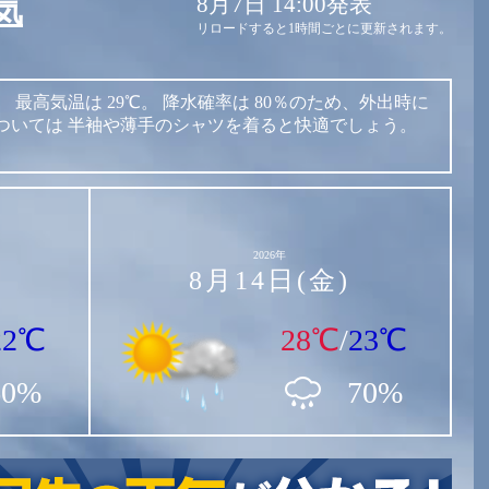
8月7日 14:00発表
気
リロードすると1時間ごとに更新されます。
。
最高気温は
29℃。
降水確率は
80％のため、外出時に
ついては
半袖や薄手のシャツを着ると快適でしょう。
2026年
8月14日(金)
22℃
28℃
/
23℃
60%
70%