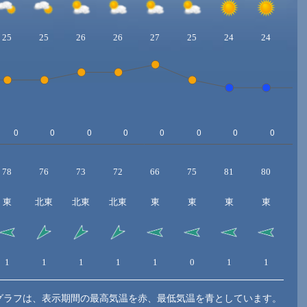
25
25
26
26
27
25
24
24
2
78
76
73
72
66
75
81
80
8
東
北東
北東
北東
東
東
東
東
東
1
1
1
1
1
0
1
1
1
グラフは、表示期間の最高気温を赤、最低気温を青としています。