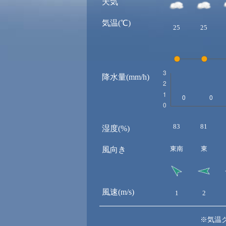
天気
気温(℃)
25
25
降水量(mm/h)
83
81
湿度(%)
東南
東
風向き
風速(m/s)
1
2
※気温