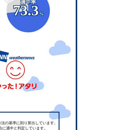
適中率
73.3
%
方法の基準に則り算出しています。
合に適中と判定しています。