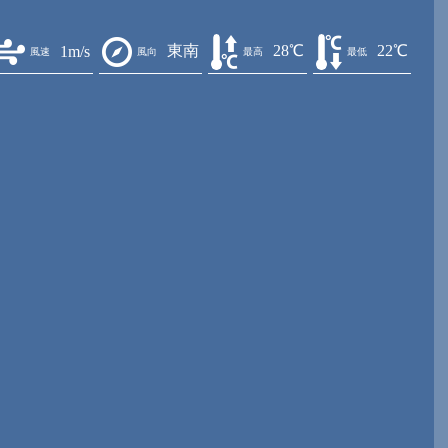
東南
28℃
22℃
1m/s
風速
風向
最高
最低