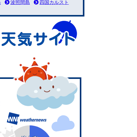
岳
波照間島
四国カルスト