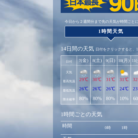
今日から２週間分まで先の天気が時間ごと
1時間天気
14日間の天気
日付をクリックすると、
(金)
(土)
(日)
(月)
7
8
9
10
11
日付
天気
29℃
30℃
31℃
31℃
3
最高気温
26℃
26℃
26℃
24℃
2
最低気温
80%
80%
80%
10%
6
降水確率
1時間ごとの天気
時間
0時
1時