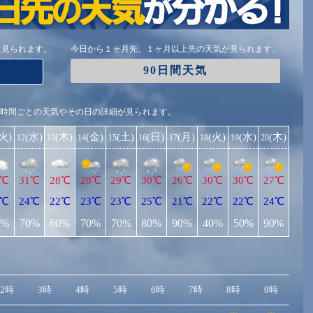
に見られます。
今日から１ヶ月先、１ヶ月以上先の天気が見られます。
90日間天気
1時間ごとの天気やその日の詳細が見られます。
(火)
(水)
(木)
(金)
(土)
(日)
(月)
(火)
(水)
(木)
12
13
14
15
16
17
18
19
20
2℃
31℃
28℃
28℃
29℃
30℃
26℃
30℃
30℃
27℃
3℃
24℃
22℃
23℃
23℃
25℃
21℃
22℃
22℃
24℃
0%
70%
60%
70%
70%
80%
90%
40%
50%
90%
2時
3時
4時
5時
6時
7時
8時
9時
10