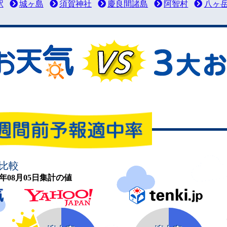
駅
城ヶ島
須賀神社
慶良間諸島
阿智村
八ヶ
比較
26年08月05日集計の値