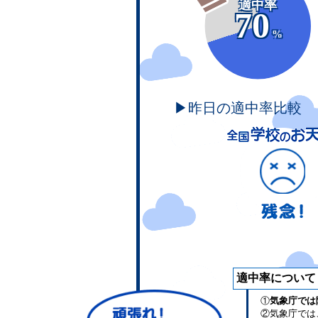
適中率
70
%
▶昨日の適中率比較
適中率について
①
気象庁では
②気象庁では