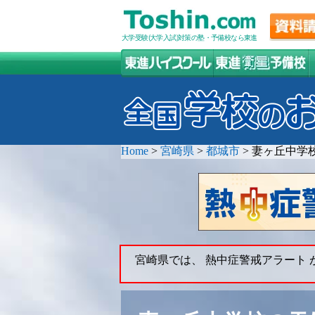
大学受験(大学入試)対策の塾・予備校なら東進
Home
>
宮崎県
>
都城市
>
妻ヶ丘中学
宮崎県では、 熱中症警戒アラート