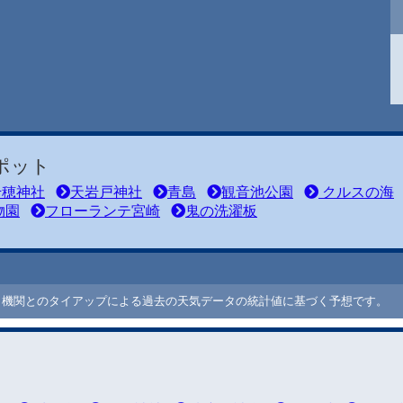
ポット
穂神社
天岩戸神社
青島
観音池公園
クルスの海
物園
フローランテ宮崎
鬼の洗濯板
ート機関とのタイアップによる過去の天気データの統計値に基づく予想です。