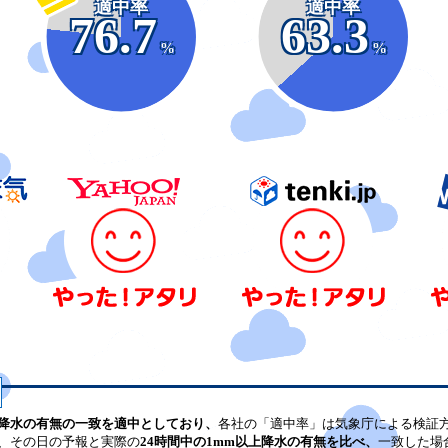
適中率
適中率
76.7
63.3
%
%
降水の有無の一致を適中としており、
各社の「適中率」は気象庁による検証
、その日の予報と実際の
24時間中の1mm以上降水の有無を比べ、
一致した場