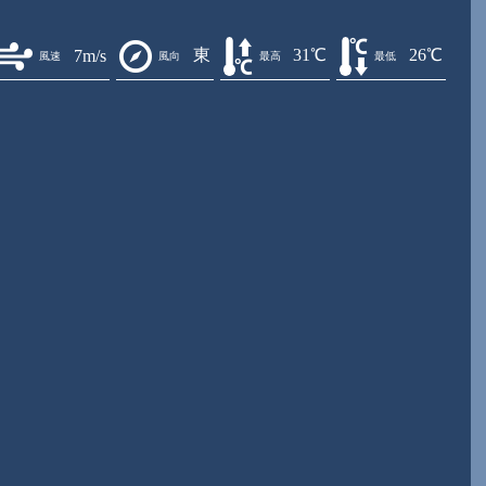
東
31℃
26℃
7m/s
風速
風向
最高
最低