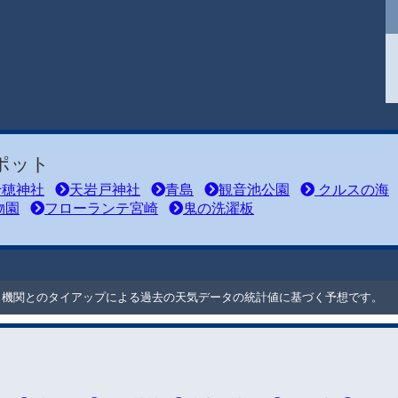
ポット
穂神社
天岩戸神社
青島
観音池公園
クルスの海
物園
フローランテ宮崎
鬼の洗濯板
ート機関とのタイアップによる過去の天気データの統計値に基づく予想です。