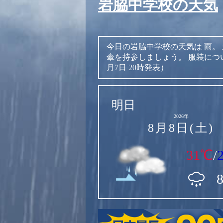
岩脇中学校の天気
今日の岩脇中学校の天気は
雨。
傘を持参しましょう。
服装につ
月7日 20時発表）
明日
2026年
8月8日(土)
31℃
/