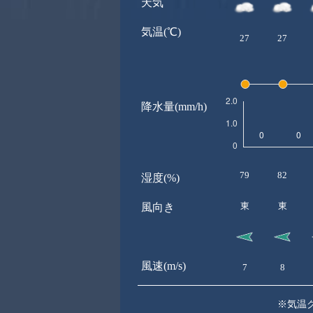
天気
気温(℃)
27
27
降水量(mm/h)
79
82
湿度(%)
東
東
風向き
風速(m/s)
7
8
※気温