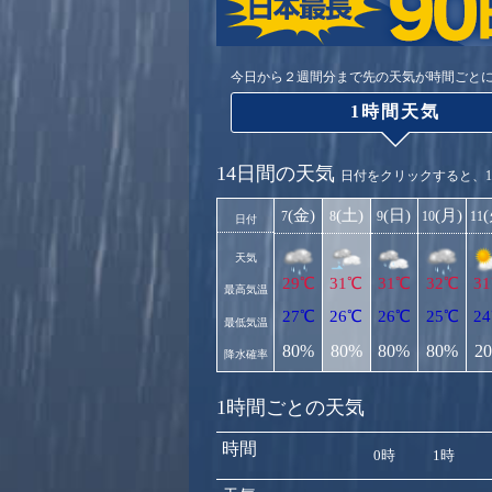
今日から２週間分まで先の天気が時間ごと
1時間天気
14日間の天気
日付をクリックすると、
(金)
(土)
(日)
(月)
7
8
9
10
11
日付
天気
29℃
31℃
31℃
32℃
3
最高気温
27℃
26℃
26℃
25℃
2
最低気温
80%
80%
80%
80%
2
降水確率
1時間ごとの天気
時間
0時
1時