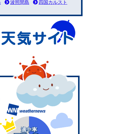
岳
波照間島
四国カルスト
適中率