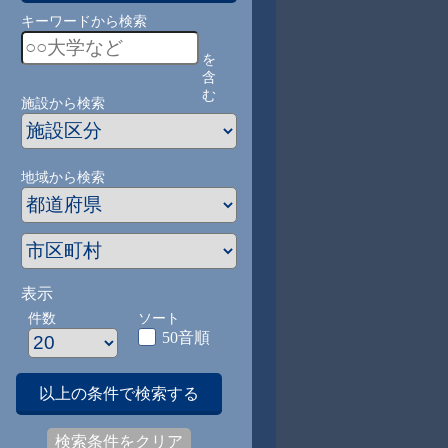
キーワードから検索
を
含
む
施設から検索
地域から検索
表示
件数
ソート
50音順
以上の条件で検索する
検索条件をクリア