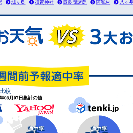
駅
城ヶ島
須賀神社
慶良間諸島
阿智村
八ヶ
比較
26年08月07日集計の値
適中率
適中率