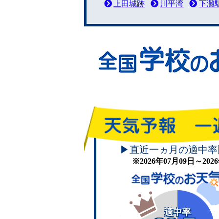
上田城跡
川平湾
下灘
▶直近一ヵ月の適中率
※2026年07月09日～20
適中率