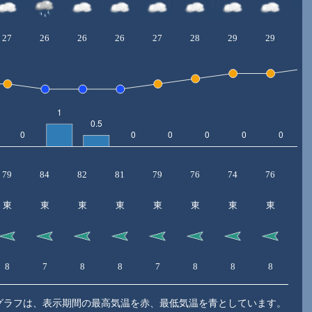
27
26
26
26
27
28
29
29
3
79
84
82
81
79
76
74
76
7
東
東
東
東
東
東
東
東
8
7
8
8
7
8
8
8
8
グラフは、表示期間の最高気温を赤、最低気温を青としています。