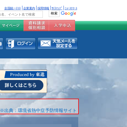
全国統一ﾃｽﾄ
企業案内
採用情報
ｻｲﾄﾏｯﾌﾟ
ﾆｭｰｽﾘﾘｰｽ
※出典：環境省熱中症予防情報サイト