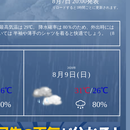
8月7日 20:00発表
リロードすると1時間ごとに更新されます。
最高気温は
29℃。
降水確率は
80％のため、外出時には
いては
半袖や薄手のシャツを着ると快適でしょう。
（8
2026年
8月9日(日)
26℃
31℃
/
26℃
80%
80%