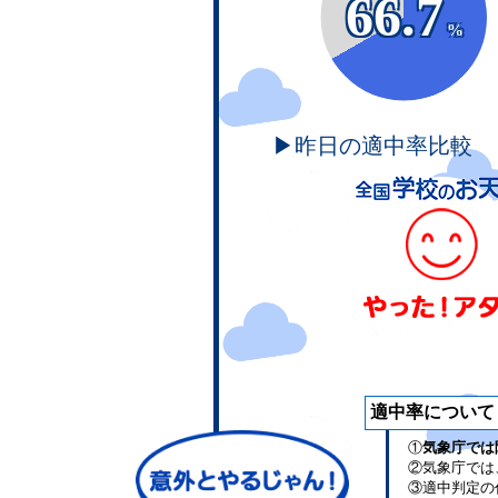
66.7
%
▶昨日の適中率比較
適中率について
①
気象庁では
②気象庁では
③適中判定の