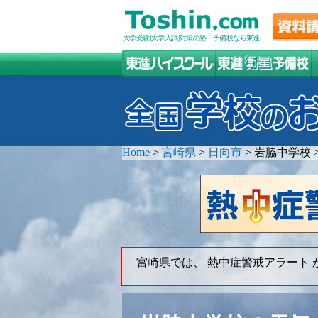
大学受験(大学入試)対策の塾・予備校なら東進
Home
>
宮崎県
>
日向市
>
岩脇中学校
宮崎県では、 熱中症警戒アラート