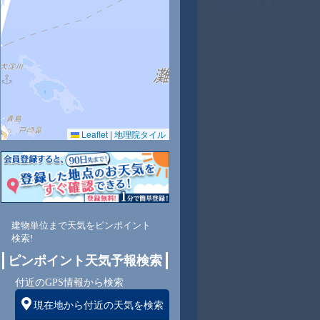
0
31
31
31
31
31
31
31
30
Leaflet
|
地理院タイル
5
74
74
75
74
74
74
74
74
東
東
東
東
東
東
東
東
東
建物単位まで天気をピンポイント
検索!
ピンポイント天気予報検索
8
7
7
7
7
7
7
7
付近のGPS情報から検索
現在地から付近の天気を検索