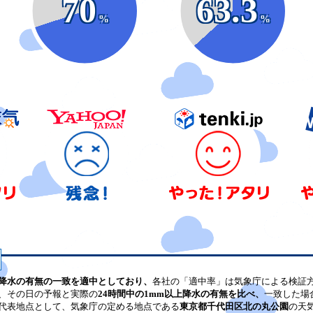
70
63.3
%
%
降水の有無の一致を適中としており、
各社の「適中率」は気象庁による検証
、その日の予報と実際の
24時間中の1mm以上降水の有無を比べ、
一致した場
代表地点として、気象庁の定める地点である
東京都千代田区北の丸公園
の天