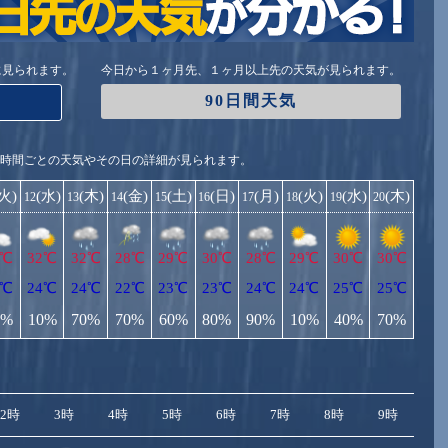
に見られます。
今日から１ヶ月先、１ヶ月以上先の天気が見られます。
90日間天気
1時間ごとの天気やその日の詳細が見られます。
(火)
(水)
(木)
(金)
(土)
(日)
(月)
(火)
(水)
(木)
12
13
14
15
16
17
18
19
20
1℃
32℃
32℃
28℃
29℃
30℃
28℃
29℃
30℃
30℃
4℃
24℃
24℃
22℃
23℃
23℃
24℃
24℃
25℃
25℃
0%
10%
70%
70%
60%
80%
90%
10%
40%
70%
2時
3時
4時
5時
6時
7時
8時
9時
10