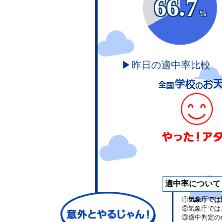
66.7
%
▶昨日の適中率比較
適中率について
①
気象庁では
②気象庁では
③適中判定の