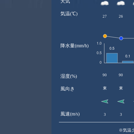
天気
気温(℃)
27
26
降水量(mm/h)
90
90
湿度(%)
東
東
風向き
風速(m/s)
3
3
※気温