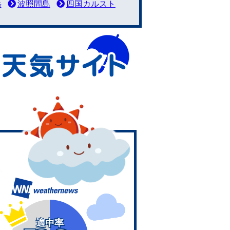
岳
波照間島
四国カルスト
適中率