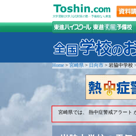
大学受験(大学入試)対策の塾・予備校なら東進
Home
>
宮崎県
>
日向市
>
岩脇中学校
宮崎県では、 熱中症警戒アラート