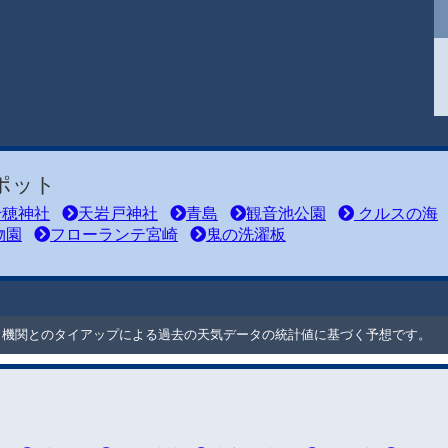
ポット
穂神社
天岩戸神社
青島
観音池公園
クルスの海
物園
フローランテ宮崎
鬼の洗濯板
ート機関とのタイアップによる過去の天気データの統計値に基づく予想です。