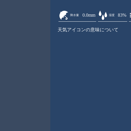
0.0mm
83%
降水量
湿度
天気アイコンの意味について