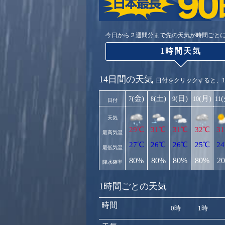
今日から２週間分まで先の天気が時間ごと
1時間天気
14日間の天気
日付をクリックすると、
(金)
(土)
(日)
(月)
7
8
9
10
11
日付
天気
29℃
31℃
31℃
32℃
3
最高気温
27℃
26℃
26℃
25℃
2
最低気温
80%
80%
80%
80%
2
降水確率
1時間ごとの天気
時間
0時
1時