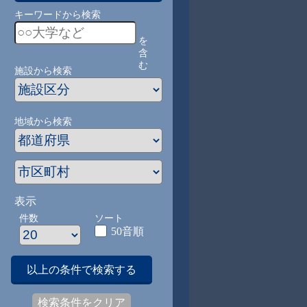
キーワードから検索
を
含
む
施設から検索
地域から検索
表示
件数
ソート
50音順
以上の条件で検索する
検索条件をクリア