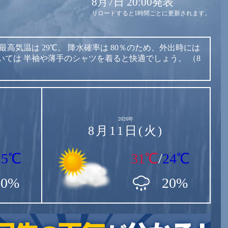
8月7日 20:00発表
リロードすると1時間ごとに更新されます。
最高気温は
29℃。
降水確率は
80％のため、外出時には
いては
半袖や薄手のシャツを着ると快適でしょう。
（8
2026年
8月11日(火)
25℃
31℃
/
24℃
80%
20%