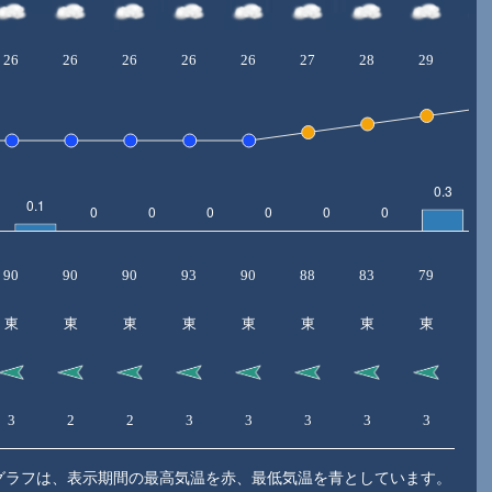
26
26
26
26
26
27
28
29
3
90
90
90
93
90
88
83
79
7
東
東
東
東
東
東
東
東
3
2
2
3
3
3
3
3
3
グラフは、表示期間の最高気温を赤、最低気温を青としています。