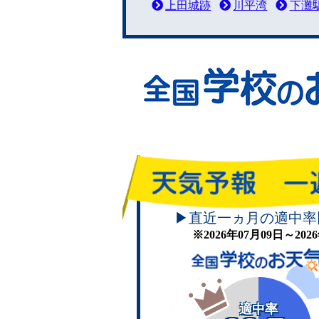
上田城跡
川平湾
下灘
▶直近一ヵ月の適中率
※2026年07月09日～20
適中率