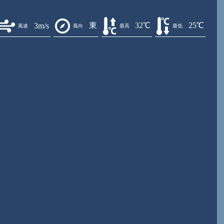
東
32℃
25℃
3m/s
風速
風向
最高
最低