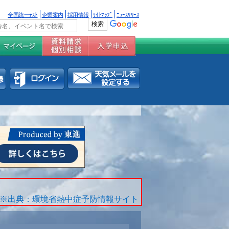
全国統一ﾃｽﾄ
企業案内
採用情報
ｻｲﾄﾏｯﾌﾟ
ﾆｭｰｽﾘﾘｰｽ
※出典：環境省熱中症予防情報サイト