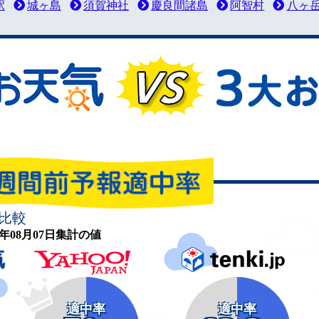
駅
城ヶ島
須賀神社
慶良間諸島
阿智村
八ヶ
比較
26年08月07日集計の値
適中率
適中率