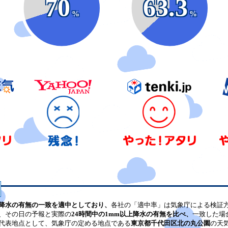
70
63.3
%
%
降水の有無の一致を適中としており、
各社の「適中率」は気象庁による検証
、その日の予報と実際の
24時間中の1mm以上降水の有無を比べ、
一致した場
代表地点として、気象庁の定める地点である
東京都千代田区北の丸公園
の天