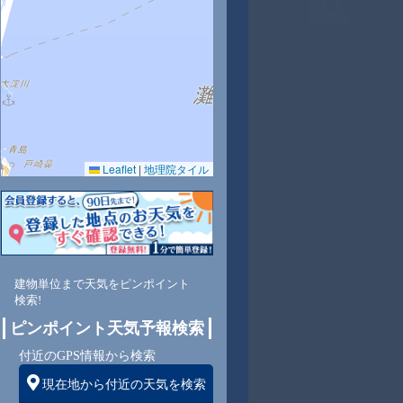
0
31
31
32
31
31
31
30
29
Leaflet
|
地理院タイル
5
72
69
66
69
70
72
74
77
東
東
東
東
東
東
東
東
東
建物単位まで天気をピンポイント
検索!
ピンポイント天気予報検索
3
3
3
3
3
3
2
2
付近のGPS情報から検索
現在地から付近の天気を検索