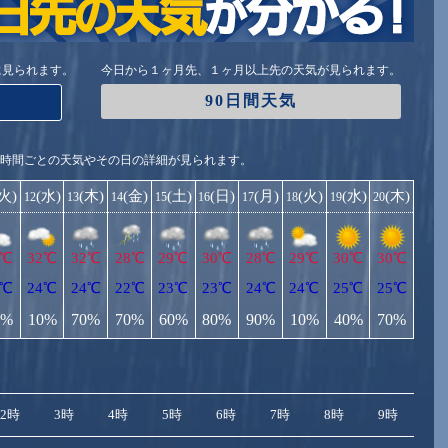
に見られます。
今日から１ヶ月先、１ヶ月以上先の天気が見られます。
90日間天気
1時間ごとの天気やその日の詳細が見られます。
(火)
(水)
(木)
(金)
(土)
(日)
(月)
(火)
(水)
(木)
12
13
14
15
16
17
18
19
20
1℃
32℃
32℃
28℃
29℃
30℃
28℃
29℃
30℃
30℃
4℃
24℃
24℃
22℃
23℃
23℃
24℃
24℃
25℃
25℃
0%
10%
70%
70%
60%
80%
90%
10%
40%
70%
2時
3時
4時
5時
6時
7時
8時
9時
10