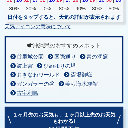
30%
30%
0%
80%
90%
80%
50%
日付をタップすると、天気の詳細が表示されます
天気アイコンの意味について
沖縄県のおすすめスポット
首里城公園
国際通り
青の洞窟
波上宮
ひめゆりの塔
おきなわワールド
斎場御嶽
ガンガラーの谷
美ら海水族館
古宇利島
１ヶ月先のお天気も、
１ヶ月以上先のお天気
もわかる!