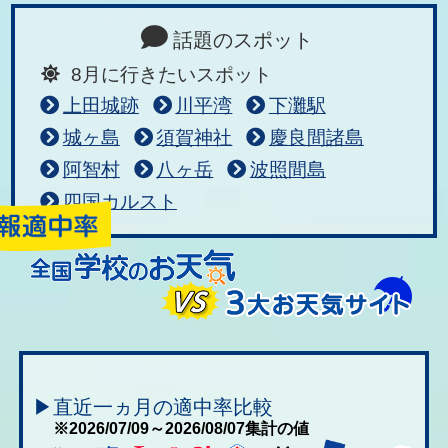
話題のスポット
8月に行きたいスポット
上田城跡
川平湾
下灘駅
城ヶ島
須賀神社
慶良間諸島
阿智村
八ヶ岳
波照間島
四国カルスト
▶直近一ヵ月の適中率比較
※2026/07/09～2026/08/07集計の値