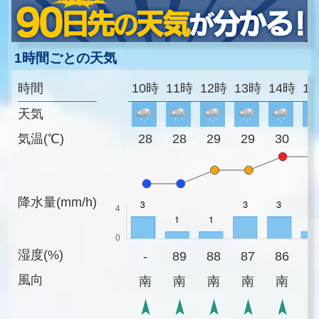
1時間ごとの天気
時間
10時
11時
12時
13時
14時
1
天気
気温(℃)
28
28
29
29
30
3
降水量(mm/h)
湿度(%)
-
89
88
87
86
8
風向
南
南
南
南
南