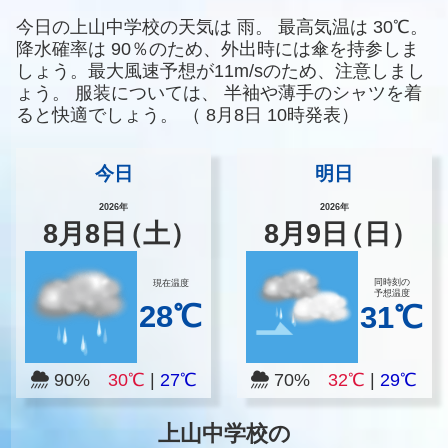
今日の上山中学校の天気は
雨。
最高気温は
30℃。
降水確率は
90％のため、外出時には傘を持参しま
しょう。最大風速予想が11m/sのため、注意しまし
ょう。
服装については、
半袖や薄手のシャツを着
ると快適でしょう。
（
8月8日 10時発表）
今日
明日
2026年
2026年
8
月
8
日
（土）
8
月
9
日
（日）
同時刻の
現在温度
予想温度
28℃
31℃
90%
30℃
|
27℃
70%
32℃
|
29℃
上山中学校の