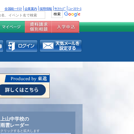
全国統一ﾃｽﾄ
企業案内
採用情報
ｻｲﾄﾏｯﾌﾟ
ﾆｭｰｽﾘﾘｰｽ
上山中学校の
雨雲レーダー
クリックすると拡大します