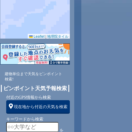
Leaflet
|
地理院タイル
9
78
77
77
77
78
79
80
82
南
南
南
南
南
南
南
南
南
建物単位まで天気をピンポイント
検索!
ピンポイント天気予報検索
1
10
10
10
10
10
10
9
9
付近のGPS情報から検索
現在地から付近の天気を検索
キーワードから検索
を