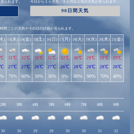
に見られます。
今日から１ヶ月先、１ヶ月以上先の天気が見られます。
90日間天気
1時間ごとの天気やその日の詳細が見られます。
(水)
(木)
(金)
(土)
(日)
(月)
(火)
(水)
(木)
(金)
13
14
15
16
17
18
19
20
21
1℃
31℃
32℃
31℃
32℃
32℃
30℃
29℃
29℃
29℃
8℃
27℃
27℃
26℃
27℃
26℃
28℃
28℃
28℃
28℃
0%
70%
60%
30%
30%
0%
80%
90%
70%
40%
2時
3時
4時
5時
6時
7時
8時
9時
10
30
30
29
29
30
30
31
32
3