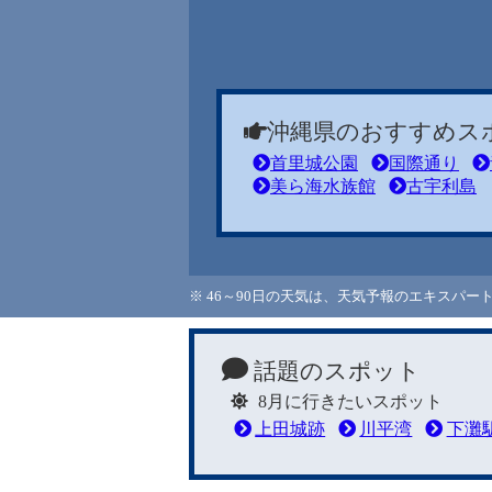
沖縄県のおすすめス
首里城公園
国際通り
美ら海水族館
古宇利島
※ 46～90日の天気は、天気予報のエキスパ
話題のスポット
8月に行きたいスポット
上田城跡
川平湾
下灘