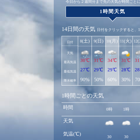
今日から２週間分まで先の天気が時間ごと
1時間天気
14日間の天気
日付をクリックすると、
(土)
(日)
(月)
(火)
8
9
10
11
12
日付
天気
30℃
31℃
34℃
31℃
3
最高気温
27℃
29℃
29℃
28℃
2
最低気温
90%
50%
60%
30%
7
降水確率
1時間ごとの天気
時間
0時
1時
天気
気温(℃)
30
30