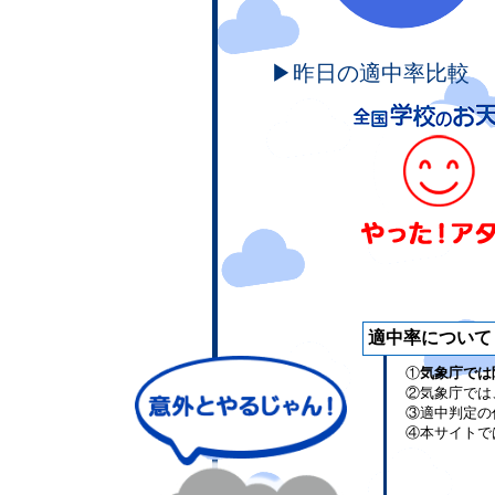
▶昨日の適中率比較
適中率について
①
気象庁では
②気象庁では
③適中判定の
④本サイトで