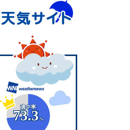
適中率
73.3
%