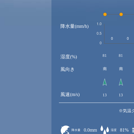
降水量(mm/h)
81
81
湿度(%)
南
南
風向き
風速(m/s)
13
13
※気温
0.0mm
81%
降水量
湿度