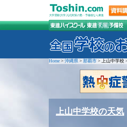
大学受験(大学入試)対策の塾・予備校なら東進
Home
>
沖縄県
>
那覇市
>
上山中学校
上山中学校の天気