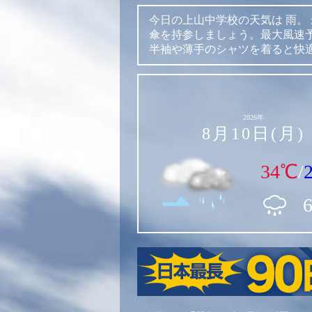
今日の上山中学校の天気は
雨。
傘を持参しましょう。最大風速予
半袖や薄手のシャツを着ると快
2026年
8月10日(月)
34℃
/