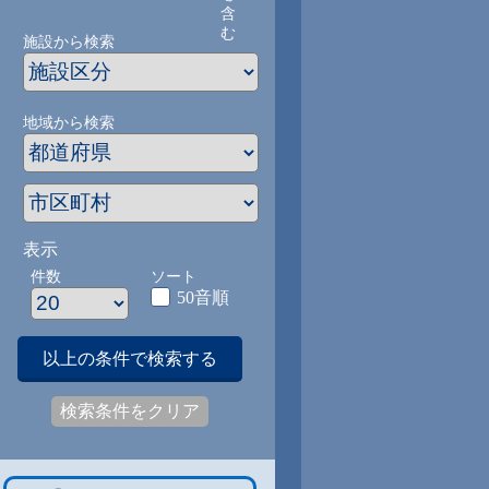
含
む
施設から検索
地域から検索
表示
件数
ソート
50音順
以上の条件で検索する
検索条件をクリア