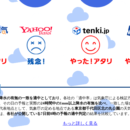
降水の有無の一致を適中としており、
各社の「適中率」は気象庁による検証
、その日の予報と実際の
24時間中の1mm以上降水の有無を比べ、
一致した場
代表地点として、気象庁の定める地点である
東京都千代田区北の丸公園
の天
は、
各社が公開している7日前0時の予報の適中判定
の結果を比較しています
もっと詳しく見る