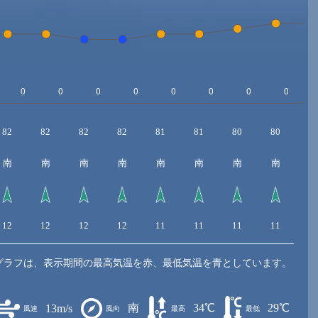
82
82
82
82
81
81
80
80
7
南
南
南
南
南
南
南
南
12
12
12
12
11
11
11
11
1
グラフは、表示期間の最高気温を赤、最低気温を青としています。
南
34℃
29℃
13m/s
風速
風向
最高
最低