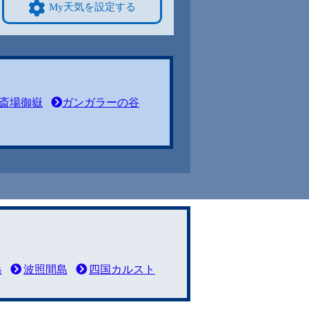
My天気を設定する
斎場御嶽
ガンガラーの谷
岳
波照間島
四国カルスト