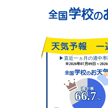
▶直近一ヵ月の適中率
※2026年07月09日～20
適中率
66.7
%