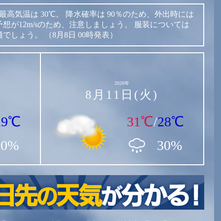
最高気温は
30℃。
降水確率は
90％のため、外出時には
想が12m/sのため、注意しましょう。
服装については
適でしょう。
（8月8日 00時発表）
2026年
8月11日(火)
29℃
31℃
/
28℃
60%
30%