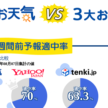
比較
26年08月07日集計の値
適中率
適中率
70
63.3
%
%