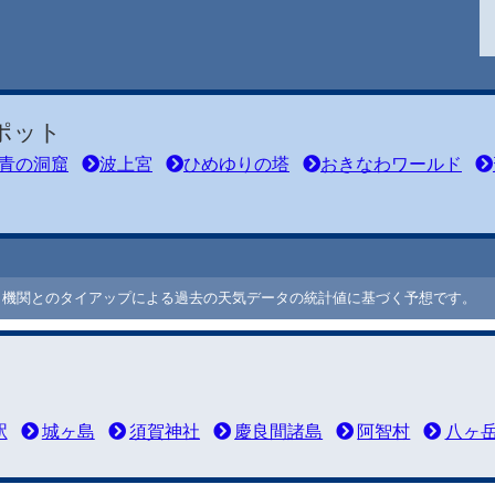
ポット
青の洞窟
波上宮
ひめゆりの塔
おきなわワールド
ート機関とのタイアップによる過去の天気データの統計値に基づく予想です。
駅
城ヶ島
須賀神社
慶良間諸島
阿智村
八ヶ