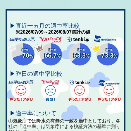
▶直近一ヵ月の適中率比較
※2026/07/09～2026/08/07集計の値
適中率
適中率
適中率
適中率
70
66.7
63.3
73.3
%
%
%
%
▶昨日の適中率比較
▶適中率について
①
気象庁では降水の有無の一致を適中としており、
各
社の「適中率」は気象庁による検証方法の基準に則り