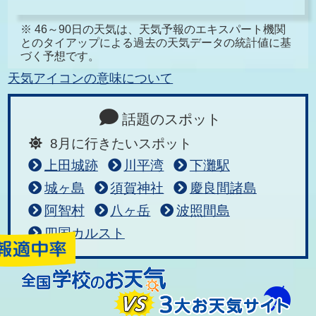
※ 46～90日の天気は、天気予報のエキスパート機関
とのタイアップによる過去の天気データの統計値に基
づく予想です。
天気アイコンの意味について
話題のスポット
8月に行きたいスポット
上田城跡
川平湾
下灘駅
城ヶ島
須賀神社
慶良間諸島
阿智村
八ヶ岳
波照間島
四国カルスト