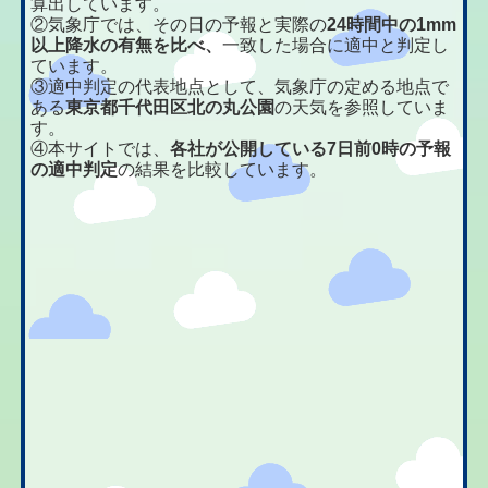
算出しています。
②気象庁では、その日の予報と実際の
24時間中の1mm
以上降水の有無を比べ、
一致した場合に適中と判定し
ています。
③適中判定の代表地点として、気象庁の定める地点で
ある
東京都千代田区北の丸公園
の天気を参照していま
す。
④本サイトでは、
各社が公開している7日前0時の予報
の適中判定
の結果を比較しています。