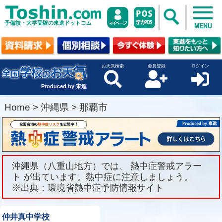
予備校・大学受験の東進ドットコム
MENU
お天気検索
会員登録
ログイン
Produced by 東進
Home
>
沖縄県
>
那覇市
沖縄県（八重山地方）では、 熱中症警戒アラー
ト が出ています。熱中症に注意しましょう。
※出典：環境省熱中症予防情報サイト
仲井真中学校