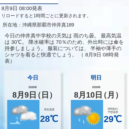
8月9日 08:00発表
リロードすると1時間ごとに更新されます。
所在地：
沖縄県那覇市仲井真189
今日の仲井真中学校の天気は
雨のち曇。
最高気温
は
30℃。
降水確率は
70％のため、外出時には傘を
持参しましょう。
服装については、
半袖や薄手の
シャツを着ると快適でしょう。
（
8月9日 08時発
表）
今日
明日
2026年
2026年
8
月
9
日
（日）
8
月
10
日
（月）
同時刻の
現在温度
予想温度
28℃
29℃