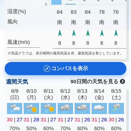
湿度(%)
84
83
84
78
76
8
風向
南
南
南
南
南
風速(m/s)
8
8
8
8
8
※気温グラフは、表示期間の最高気温を赤、最低気温を青としています。
コンパスを表示
週間天気
90日間の天気を見る
8/9
8/10
8/11
8/12
8/13
8/14
8/15
(日)
(月)
(火)
(水)
(木)
(金)
(土)
30
|
27
31
|
28
31
|
27
31
|
27
31
|
26
31
|
26
30
|
26
70%
50%
60%
70%
60%
60%
60%