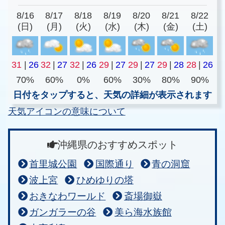
8/16
8/17
8/18
8/19
8/20
8/21
8/22
(日)
(月)
(火)
(水)
(木)
(金)
(土)
31
|
26
32
|
27
32
|
26
29
|
27
29
|
27
29
|
28
28
|
26
70%
60%
0%
60%
30%
80%
90%
日付をタップすると、天気の詳細が表示されます
天気アイコンの意味について
沖縄県のおすすめスポット
首里城公園
国際通り
青の洞窟
波上宮
ひめゆりの塔
おきなわワールド
斎場御嶽
ガンガラーの谷
美ら海水族館