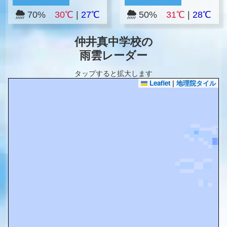
70%
30℃
|
27℃
50%
31℃
|
28℃
仲井真中学校の
雨雲レーダー
タップすると拡大します
Leaflet
|
地理院タイル