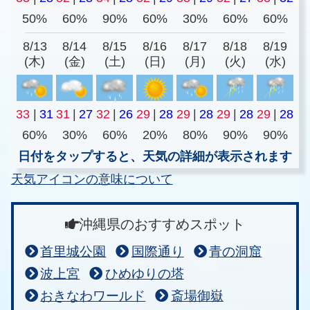
50%
60%
90%
60%
30%
60%
60%
8/13
8/14
8/15
8/16
8/17
8/18
8/19
(木)
(金)
(土)
(日)
(月)
(火)
(水)
33
|
31
31
|
27
32
|
26
29
|
28
29
|
28
29
|
28
29
|
28
60%
30%
60%
20%
80%
90%
90%
日付をタップすると、天気の詳細が表示されます
天気アイコンの意味について
沖縄県のおすすめスポット
首里城公園
国際通り
青の洞窟
波上宮
ひめゆりの塔
おきなわワールド
斎場御嶽