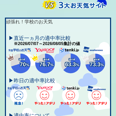
頑張れ！学校のお天気
▶直近一ヵ月の適中率比較
※2026/07/07～2026/08/05集計の値
適中率
適中率
適中率
適中率
70
76.7
63.3
73.3
%
%
%
%
▶昨日の適中率比較
▶適中率について