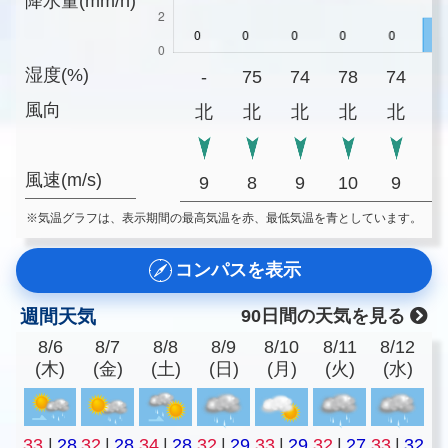
降水量(mm/h)
湿度(%)
-
75
74
78
74
7
風向
北
北
北
北
北
風速(m/s)
9
8
9
10
9
※気温グラフは、表示期間の最高気温を赤、最低気温を青としています。
コンパスを表示
週間天気
90日間の天気を見る
8/6
8/7
8/8
8/9
8/10
8/11
8/12
(木)
(金)
(土)
(日)
(月)
(火)
(水)
33
|
28
32
|
28
34
|
28
32
|
29
33
|
29
32
|
27
33
|
32