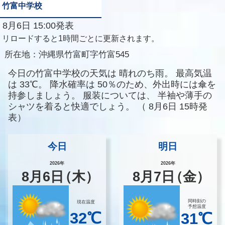
竹富中学校
8月6日 15:00発表
リロードすると1時間ごとに更新されます。
所在地：
沖縄県竹富町字竹富545
今日の竹富中学校の天気は
晴れのち雨。
最高気温
は
33℃。
降水確率は
50％のため、外出時には傘を
持参しましょう。
服装については、
半袖や薄手の
シャツを着ると快適でしょう。
（
8月6日 15時発
表）
今日
明日
2026年
2026年
8
月
6
日
（木）
8
月
7
日
（金）
同時刻の
現在温度
予想温度
32℃
31℃