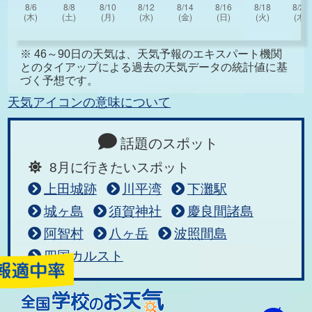
※ 46～90日の天気は、天気予報のエキスパート機関
とのタイアップによる過去の天気データの統計値に基
づく予想です。
天気アイコンの意味について
話題のスポット
8月に行きたいスポット
上田城跡
川平湾
下灘駅
城ヶ島
須賀神社
慶良間諸島
阿智村
八ヶ岳
波照間島
四国カルスト