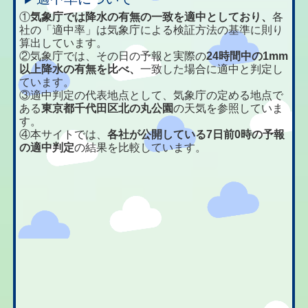
①
気象庁では降水の有無の一致を適中としており、
各
社の「適中率」は気象庁による検証方法の基準に則り
算出しています。
②気象庁では、その日の予報と実際の
24時間中の1mm
以上降水の有無を比べ、
一致した場合に適中と判定し
ています。
③適中判定の代表地点として、気象庁の定める地点で
ある
東京都千代田区北の丸公園
の天気を参照していま
す。
④本サイトでは、
各社が公開している7日前0時の予報
の適中判定
の結果を比較しています。