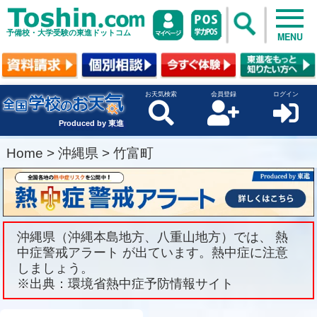
予備校・大学受験の東進ドットコム
MENU
お天気検索
会員登録
ログイン
Produced by 東進
Home
>
沖縄県
>
竹富町
沖縄県（沖縄本島地方、八重山地方）では、 熱
中症警戒アラート が出ています。熱中症に注意
しましょう。
※出典：環境省熱中症予防情報サイト