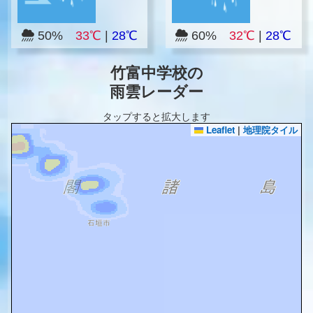
50%
33℃
|
28℃
60%
32℃
|
28℃
竹富中学校の
雨雲レーダー
タップすると拡大します
Leaflet
|
地理院タイル