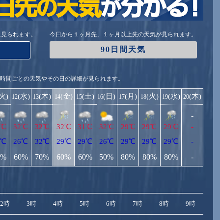
に見られます。
今日から１ヶ月先、１ヶ月以上先の天気が見られます。
90日間天気
1時間ごとの天気やその日の詳細が見られます。
(火)
(水)
(木)
(金)
(土)
(日)
(月)
(火)
(水)
(木)
12
13
14
15
16
17
18
19
20
-
3℃
32℃
32℃
32℃
31℃
32℃
29℃
29℃
29℃
-
8℃
26℃
32℃
29℃
29℃
26℃
29℃
29℃
29℃
-
0%
60%
70%
60%
60%
50%
80%
80%
80%
-
2時
3時
4時
5時
6時
7時
8時
9時
10