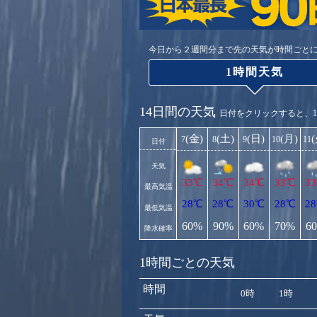
今日から２週間分まで先の天気が時間ごと
1時間天気
14日間の天気
日付をクリックすると、
(金)
(土)
(日)
(月)
7
8
9
10
11
日付
天気
33℃
34℃
34℃
33℃
3
最高気温
28℃
28℃
30℃
28℃
2
最低気温
60%
90%
60%
70%
6
降水確率
1時間ごとの天気
時間
0時
1時