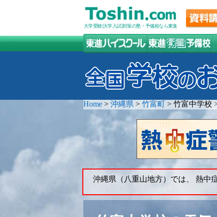
大学受験(大学入試)対策の塾・予備校なら東進
Home
>
沖縄県
>
竹富町
>
竹富中学校
沖縄県（八重山地方）では、 熱中