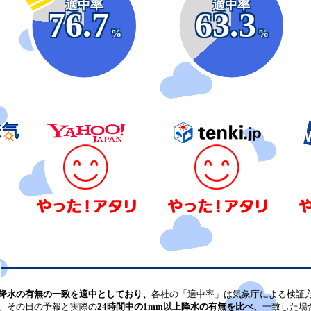
適中率
適中率
76.7
63.3
%
%
降水の有無の一致を適中としており、
各社の「適中率」は気象庁による検証
、その日の予報と実際の
24時間中の1mm以上降水の有無を比べ、
一致した場