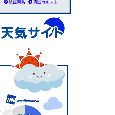
岳
波照間島
四国カルスト