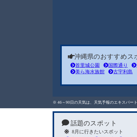
沖縄県のおすすめス
首里城公園
国際通り
美ら海水族館
古宇利島
※ 46～90日の天気は、天気予報のエキスパ
話題のスポット
8月に行きたいスポット