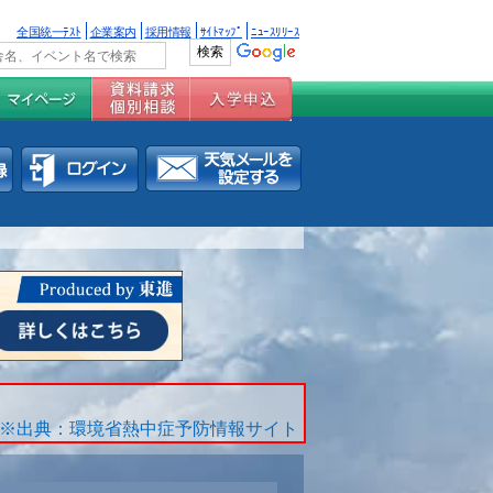
全国統一ﾃｽﾄ
企業案内
採用情報
ｻｲﾄﾏｯﾌﾟ
ﾆｭｰｽﾘﾘｰｽ
※出典：環境省熱中症予防情報サイト