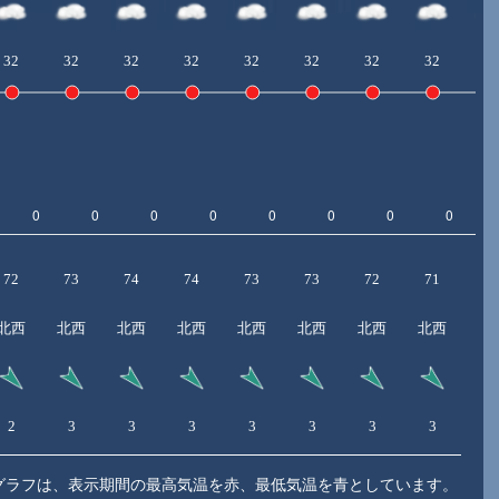
32
32
32
32
32
32
32
32
3
72
73
74
74
73
73
72
71
7
北西
北西
北西
北西
北西
北西
北西
北西
北
2
3
3
3
3
3
3
3
2
グラフは、表示期間の最高気温を赤、最低気温を青としています。