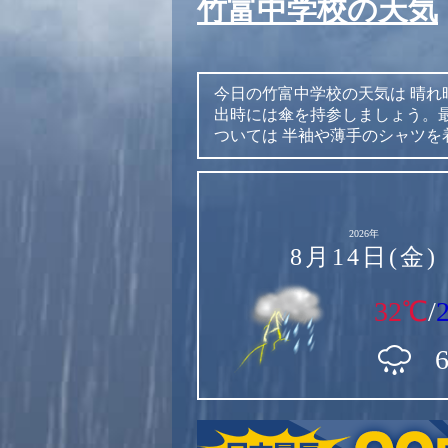
竹富中学校の天気
今日の竹富中学校の天気は
晴れ
出時には傘を持参しましょう。最
ついては
半袖や薄手のシャツを
2026年
8月14日(金)
32℃
/