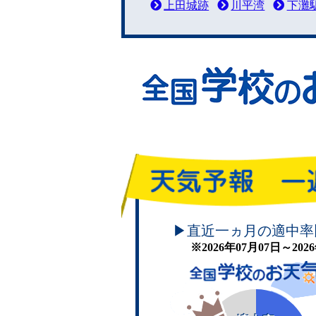
上田城跡
川平湾
下灘
頑張れ！学校のお天気
▶直近一ヵ月の適中率
※2026年07月07日～20