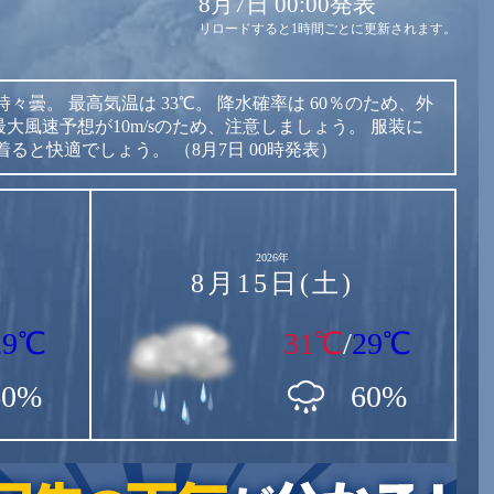
8月7日 00:00発表
リロードすると1時間ごとに更新されます。
時々曇。
最高気温は
33℃。
降水確率は
60％のため、外
大風速予想が10m/sのため、注意しましょう。
服装に
着ると快適でしょう。
（8月7日 00時発表）
2026年
8月15日(土)
29℃
31℃
/
29℃
60%
60%