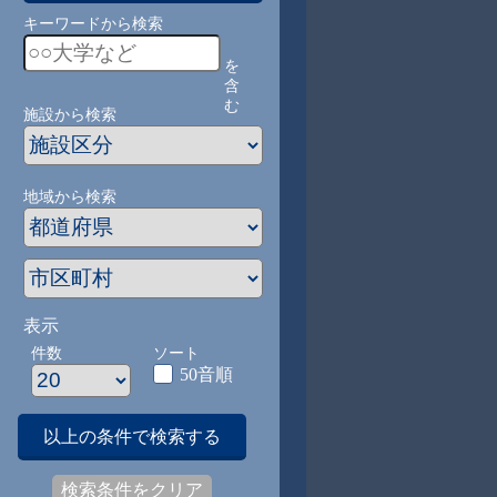
キーワードから検索
を
含
む
施設から検索
地域から検索
表示
件数
ソート
50音順
以上の条件で検索する
検索条件をクリア