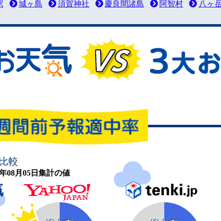
駅
城ヶ島
須賀神社
慶良間諸島
阿智村
八ヶ
比較
26年08月05日集計の値