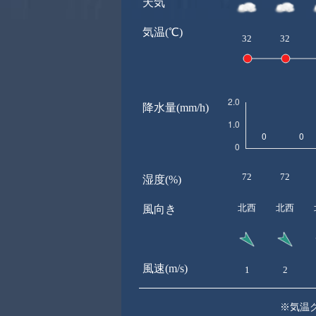
天気
気温(℃)
32
32
降水量(mm/h)
72
72
湿度(%)
北西
北西
風向き
風速(m/s)
1
2
※気温