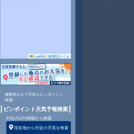
2
32
32
32
32
31
31
31
31
Leaflet
|
地理院タイル
0
69
68
72
71
69
68
68
68
西
北
北
北東
北東
東
東
東
東
建物単位まで天気をピンポイント
検索!
ピンポイント天気予報検索
2
1
1
1
1
1
1
1
付近のGPS情報から検索
現在地から付近の天気を検索