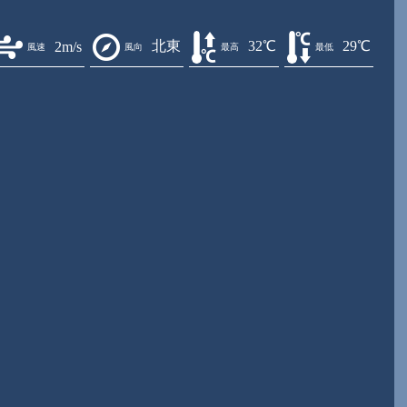
北東
32℃
29℃
2m/s
風速
風向
最高
最低