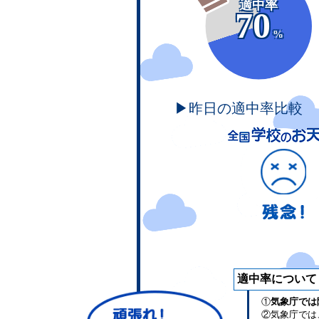
適中率
70
%
▶昨日の適中率比較
適中率について
①
気象庁では
②気象庁では