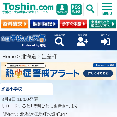
予備校・大学受験の東進ドットコム
MENU
お天気検索
会員登録
ログイン
Produced by 東進
Home
>
北海道
>
江差町
水堀小学校
8月9日 16:00発表
リロードすると1時間ごとに更新されます。
所在地：
北海道江差町水堀町147