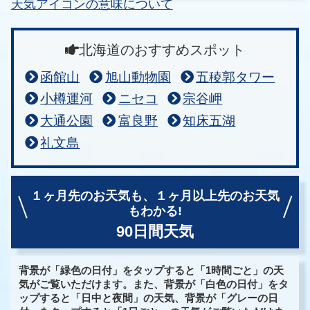
天気アイコンの意味について
北海道のおすすめスポット
函館山
旭山動物園
五稜郭タワー
小樽運河
ニセコ
宗谷岬
大通公園
富良野
知床五湖
礼文島
１ヶ月先のお天気も、
１ヶ月以上先のお天気
もわかる!
90日間天気
背景が「緑色の日付」をタップすると「1時間ごと」の天
気がご覧いただけます。また、背景が「白色の日付」をタ
ップすると「日中と夜間」の天気、背景が「グレーの日