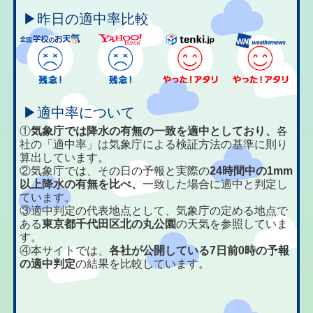
▶昨日の適中率比較
▶適中率について
①
気象庁では降水の有無の一致を適中としており、
各
社の「適中率」は気象庁による検証方法の基準に則り
算出しています。
②気象庁では、その日の予報と実際の
24時間中の1mm
以上降水の有無を比べ、
一致した場合に適中と判定し
ています。
③適中判定の代表地点として、気象庁の定める地点で
ある
東京都千代田区北の丸公園
の天気を参照していま
す。
④本サイトでは、
各社が公開している7日前0時の予報
の適中判定
の結果を比較しています。