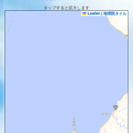
タップすると拡大します
Leaflet
|
地理院タイル