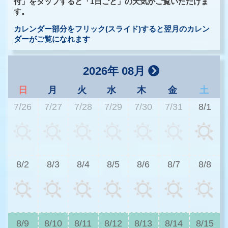
付」をタップすると「1日ごと」の天気がご覧いただけま
す。
カレンダー部分をフリック(スライド)すると翌月のカレン
ダーがご覧になれます
2026年 08月
日
月
火
水
木
金
土
7/26
7/27
7/28
7/29
7/30
7/31
8/1
2
8/2
8/3
8/4
8/5
8/6
8/7
8/8
2
8/9
8/10
8/11
8/12
8/13
8/14
8/15