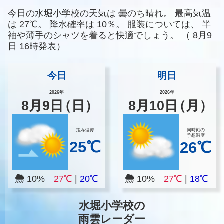
今日の水堀小学校の天気は
曇のち晴れ。
最高気温
は
27℃。
降水確率は
10％。
服装については、
半
袖や薄手のシャツを着ると快適でしょう。
（
8月9
日 16時発表）
今日
明日
2026年
2026年
8
月
9
日
（日）
8
月
10
日
（月）
同時刻の
現在温度
予想温度
25℃
26℃
10%
27℃
|
20℃
10%
27℃
|
18℃
水堀小学校の
雨雲レーダー