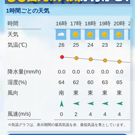
1時間ごとの天気
時間
16時
17時
18時
19時
20時
2
天気
気温(℃)
26
25
24
23
22
2
降水量(mm/h)
0.0
0.0
0.0
0.0
0.0
0
湿度(%)
64
62
60
63
65
6
風向
南
東
東
東
東
風速(m/s)
0
2
4
4
4
※気温グラフは、表示期間の最高気温を赤、最低気温を青としています。