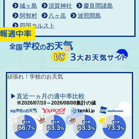
城ヶ島
須賀神社
慶良間諸島
阿智村
八ヶ岳
波照間島
四国カルスト
頑張れ！学校のお天気
▶直近一ヵ月の適中率比較
※2026/07/10～2026/08/08集計の値
適中率
適中率
適中率
適中率
66.7
63.3
63.3
73.3
%
%
%
%