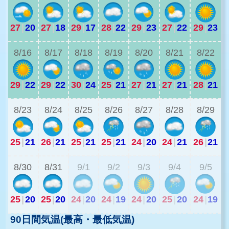
27
|
20
27
|
18
29
|
17
28
|
22
29
|
23
27
|
22
29
|
23
2
8/16
8/17
8/18
8/19
8/20
8/21
8/22
29
|
22
29
|
22
30
|
24
25
|
21
27
|
21
27
|
21
28
|
21
2
8/23
8/24
8/25
8/26
8/27
8/28
8/29
25
|
21
26
|
21
25
|
21
25
|
21
24
|
20
24
|
21
26
|
21
2
8/30
8/31
9/1
9/2
9/3
9/4
9/5
25
|
20
25
|
20
24
|
20
24
|
19
24
|
20
25
|
20
24
|
19
90日間気温(最高・最低気温)